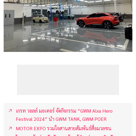
เกรท วอลล์ มอเตอร์ จัดกิจกรรม “GWM Alxa Hero
Festival 2024” นำ GWM TANK, GWM POER
MOTOR EXPO รวมใจสานสายสัมพันธ์สื่อมวลชน