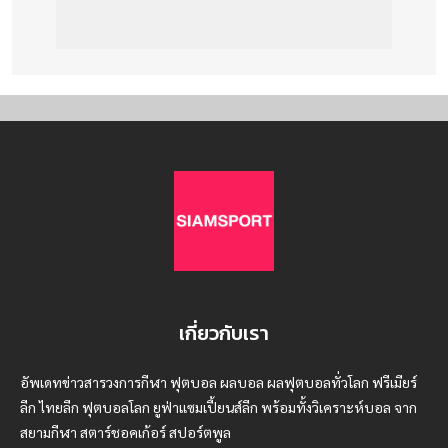
เกี่ยวกับเรา
อัพเดทข่าวสารวงการกีฬา ฟุตบอล ผลบอล ผลฟุตบอลทั่วโลก ฟรีเมียร์
ลีก ไทยลีก ฟุตบอลโลก ยูฟ่าแซมเปี้ยนส์ลีก พร้อมทั้งวิเคราะห์บอล จาก
สยามกีฬา สตาร์ชอคเก้อร์ สปอร์ตพูล