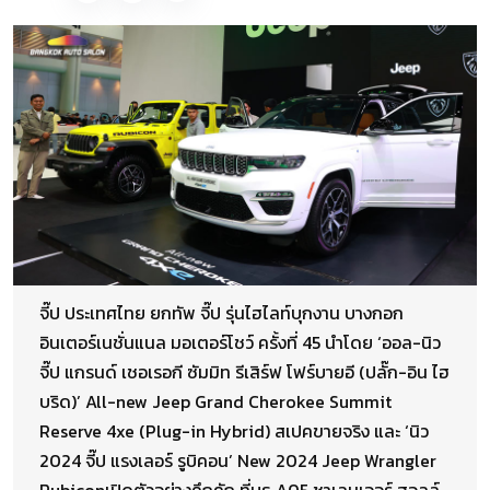
จี๊ป ประเทศไทย ยกทัพ จี๊ป รุ่นไฮไลท์บุกงาน บางกอก
อินเตอร์เนชั่นแนล มอเตอร์โชว์ ครั้งที่ 45 นำโดย ‘ออล-นิว
จี๊ป แกรนด์ เชอเรอกี ซัมมิท รีเสิร์ฟ โฟร์บายอี (ปลั๊ก-อิน ไฮ
บริด)’ All-new Jeep Grand Cherokee Summit
Reserve 4xe (Plug-in Hybrid) สเปคขายจริง และ ‘นิว
2024 จี๊ป แรงเลอร์ รูบิคอน’ New 2024 Jeep Wrangler