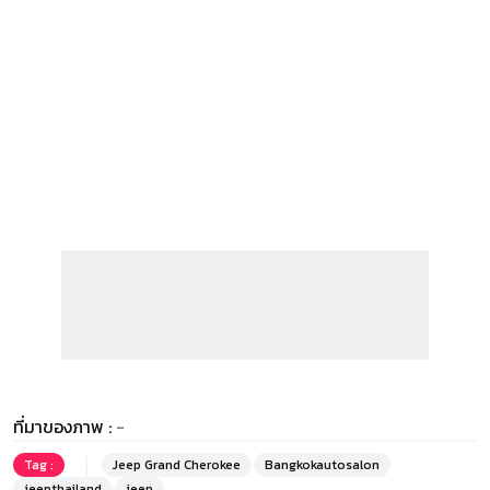
ที่มาของภาพ :
-
Tag :
Jeep Grand Cherokee
Bangkokautosalon
jeepthailand
jeep