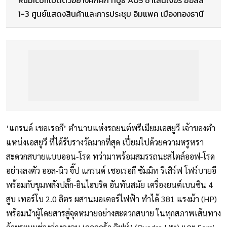
Rubiconเปิดตัวอย่างคึกคัก ที่บูธ A05 ชาเลนเจอร์ ฮอลล์
1-3 ศูนย์แสดงสินค้าและการประชุม อิมแพค เมืองทองธานี
‘แกรนด์ เชอเรอกี’ ตำนานแห่งรถยนต์พรีเมียมเอสยูวี เจ้าของตำ
แหน่งเอสยูวี ที่ได้รับรางวัลมากที่สุด เปี่ยมไปด้วยความหรูหรา
สะดวกสบายแบบออน-โรด ทว่ามาพร้อมสมรรถนะสไตล์ออฟ-โรด
อย่างลงตัว ออล-นิว จี๊ป แกรนด์ เชอเรอกี ซัมมิท รีเสิร์ฟ โฟร์บายอี
พร้อมกับขุมพลังปลั๊ก-อินไฮบริด อันทันสมัย เครื่องยนต์เบนซิน 4
สูบ เทอร์โบ 2.0 ลิตร ผสานมอเตอร์ไฟฟ้า ทำได้ 381 แรงม้า (HP)
พร้อมนำผู้โดยสารสู่จุดหมายอย่างสะดวกสบาย ในทุกสภาพเส้นทาง