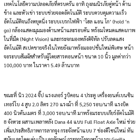
เทคโนโลยีความปลอดภัยที่ครบครัน อาทิ ถุงลมนิรภัยคู่หน้า ด้าน
ข้าง และหัวเข่า ระบบช่วยจอดอัตโนมัติ ระบบควบคุมความเร็ว
อัตโนมัติจนถึงหยุดนิ่ง ระบบเบรกไฟฟ้า ‘โฮล แอน โก’ (hold ‘n
go) กล้องแสดงมุมมองด้านหน้าและรอบคัน พร้อมโหมดแสดงภาพ
ในที่มืด (Night Vision) และกระจกมองหลังดิจิทัล ปรับลดแสง
อัตโนมัติ สเปคขายจริงในไทยยังมาพร้อมออปชั่นใหม่พิเศษ หน้า
จอระบบสัมผัสสำหรับผู้โดยสารตอนหน้า ขนาด 10 นิ้ว มูลค่ากว่า
100,000 บาท ในราคา 5.49 ล้านบาท
ขณะที่ นิว 2024 จี๊ป แรงเลอร์ รูบิคอน 4 ประตู
เครื่องยนต์เบนซิน
เทอร์โบ 4 สูบ 2.0 ลิตร 270 แรงม้า ที่ 5,250 รอบ/นาที แรงบิด
400 นิวตันเมตร ที่ 3,000 รอบ/นาที มาพร้อมระบบเกียร์อัตโนมัติ
8 จังหวะ ผสานเพลาหลัง Dana 44 แบบ Full Float Axle ใหม่ ช่วย
เพิ่มประสิทธิภาพการลากจูง กระจังหน้าแบบ 7 ช่องดีไซน์ใหม่ ทัน
สมัยและโดดเด่นเป็นเอกลักษณ์ กระจกบังลมหน้าแบบ Gorilla