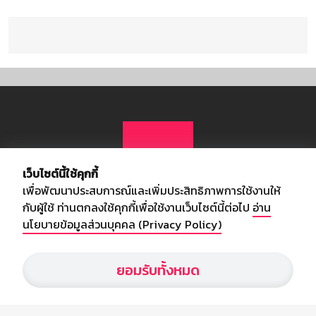
เว็บไซต์นี้ใช้คุกกี้
เพื่อพัฒนาประสบการณ์และเพิ่มประสิทธิภาพการใช้งานให้
กับผู้ใช้ ท่านตกลงใช้คุกกี้เพื่อใช้งานเว็บไซต์นี้ต่อไป
อ่าน
นโยบายข้อมูลส่วนบุคคล (Privacy Policy)
เกี่ยวกับเรา
ยอมรับทั้งหมด
อัพเดทข่าวสารวงการกีฬา ฟุตบอล ผลบอล ผลฟุตบอลทั่วโลก ฟรีเมียร์
ลีก ไทยลีก ฟุตบอลโลก ยูฟ่าแซมเปี้ยนส์ลีก พร้อมทั้งวิเคราะห์บอล จาก
สยามกีฬา สตาร์ชอคเก้อร์ สปอร์ตพูล