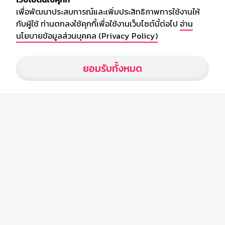
เพื่อพัฒนาประสบการณ์และเพิ่มประสิทธิภาพการใช้งานให้
กับผู้ใช้ ท่านตกลงใช้คุกกี้เพื่อใช้งานเว็บไซต์นี้ต่อไป
อ่าน
นโยบายข้อมูลส่วนบุคคล (Privacy Policy)
เกี่ยวกับเรา
ยอมรับทั้งหมด
อัพเดทข่าวสารวงการกีฬา ฟุตบอล ผลบอล ผลฟุตบอลทั่วโลก ฟรีเมียร์
ลีก ไทยลีก ฟุตบอลโลก ยูฟ่าแซมเปี้ยนส์ลีก พร้อมทั้งวิเคราะห์บอล จาก
สยามกีฬา สตาร์ชอคเก้อร์ สปอร์ตพูล
บริษัท สยามสปอร์ต ซินติเคท จำกัด (มหาชน)
เลขที่ 66/26 - 29 ซอยรามอินทรา 40
ถนนรามอินทรา แขวงนวลจันทร์
เขตบึงกุ่ม กรุงเทพฯ 10230
โทร : 02-5088-000
อีเมล์ :
webmaster@siamsport.co.th