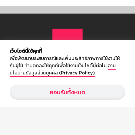
เว็บไซต์นี้ใช้คุกกี้
เพื่อพัฒนาประสบการณ์และเพิ่มประสิทธิภาพการใช้งานให้
กับผู้ใช้ ท่านตกลงใช้คุกกี้เพื่อใช้งานเว็บไซต์นี้ต่อไป
อ่าน
นโยบายข้อมูลส่วนบุคคล (Privacy Policy)
เกี่ยวกับเรา
ยอมรับทั้งหมด
อัพเดทข่าวสารวงการกีฬา ฟุตบอล ผลบอล ผลฟุตบอลทั่วโลก ฟรีเมียร์
ลีก ไทยลีก ฟุตบอลโลก ยูฟ่าแซมเปี้ยนส์ลีก พร้อมทั้งวิเคราะห์บอล จาก
สยามกีฬา สตาร์ชอคเก้อร์ สปอร์ตพูล