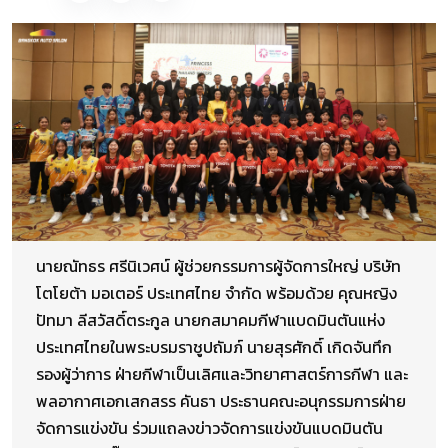
นายณัทธร ศรีนิเวศน์ ผู้ช่วยกรรมการผู้จัดการใหญ่ บริษัท
โตโยต้า มอเตอร์ ประเทศไทย จำกัด พร้อมด้วย คุณหญิง
ปัทมา ลีสวัสดิ์ตระกูล นายกสมาคมกีฬาแบดมินตันแห่ง
ประเทศไทยในพระบรมราชูปถัมภ์ นายสุรศักดิ์ เกิดจันทึก
รองผู้ว่าการ ฝ่ายกีฬาเป็นเลิศและวิทยาศาสตร์การกีฬา และ
พลอากาศเอกเสกสรร คันธา ประธานคณะอนุกรรมการฝ่าย
จัดการแข่งขัน ร่วมแถลงข่าวจัดการแข่งขันแบดมินตัน