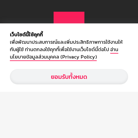
เว็บไซต์นี้ใช้คุกกี้
เพื่อพัฒนาประสบการณ์และเพิ่มประสิทธิภาพการใช้งานให้
กับผู้ใช้ ท่านตกลงใช้คุกกี้เพื่อใช้งานเว็บไซต์นี้ต่อไป
อ่าน
นโยบายข้อมูลส่วนบุคคล (Privacy Policy)
เกี่ยวกับเรา
ยอมรับทั้งหมด
อัพเดทข่าวสารวงการกีฬา ฟุตบอล ผลบอล ผลฟุตบอลทั่วโลก ฟรีเมียร์
ลีก ไทยลีก ฟุตบอลโลก ยูฟ่าแซมเปี้ยนส์ลีก พร้อมทั้งวิเคราะห์บอล จาก
สยามกีฬา สตาร์ชอคเก้อร์ สปอร์ตพูล
บริษัท สยามสปอร์ต ซินติเคท จำกัด (มหาชน)
เลขที่ 66/26 - 29 ซอยรามอินทรา 40