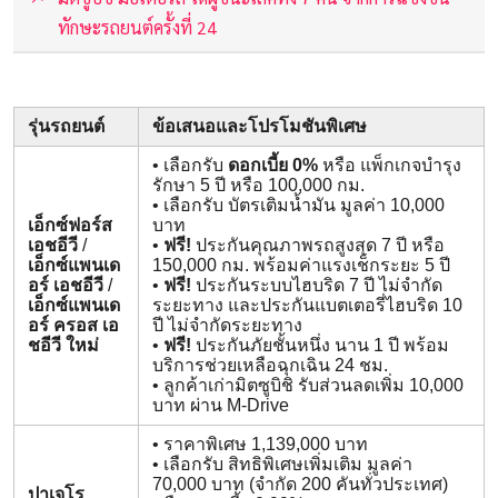
ทักษะรถยนต์ครั้งที่ 24
รุ่นรถยนต์
ข้อเสนอและโปรโมชันพิเศษ
• เลือกรับ
ดอกเบี้ย 0%
หรือ แพ็กเกจบำรุง
รักษา 5 ปี หรือ 100,000 กม.
• เลือกรับ บัตรเติมน้ำมัน มูลค่า 10,000
เอ็กซ์ฟอร์ส
บาท
เอชอีวี
/
•
ฟรี!
ประกันคุณภาพรถสูงสุด 7 ปี หรือ
เอ็กซ์แพนเด
150,000 กม. พร้อมค่าแรงเช็กระยะ 5 ปี
อร์ เอชอีวี
/
•
ฟรี!
ประกันระบบไฮบริด 7 ปี ไม่จำกัด
เอ็กซ์แพนเด
ระยะทาง และประกันแบตเตอรี่ไฮบริด 10
อร์ ครอส เอ
ปี ไม่จำกัดระยะทาง
ชอีวี ใหม่
•
ฟรี!
ประกันภัยชั้นหนึ่ง นาน 1 ปี พร้อม
บริการช่วยเหลือฉุกเฉิน 24 ชม.
• ลูกค้าเก่ามิตซูบิชิ รับส่วนลดเพิ่ม 10,000
บาท ผ่าน M-Drive
• ราคาพิเศษ 1,139,000 บาท
• เลือกรับ สิทธิพิเศษเพิ่มเติม มูลค่า
70,000 บาท (จำกัด 200 คันทั่วประเทศ)
ปาเจโร