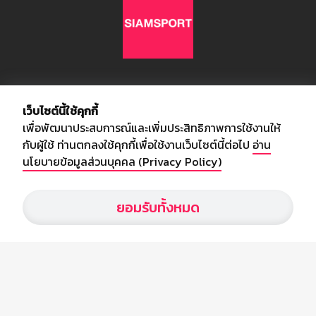
เกี่ยวกับเรา
เว็บไซต์นี้ใช้คุกกี้
เพื่อพัฒนาประสบการณ์และเพิ่มประสิทธิภาพการใช้งานให้
อัพเดทข่าวสารวงการกีฬา ฟุตบอล ผลบอล ผลฟุตบอลทั่วโลก ฟรีเมียร์
กับผู้ใช้ ท่านตกลงใช้คุกกี้เพื่อใช้งานเว็บไซต์นี้ต่อไป
อ่าน
ลีก ไทยลีก ฟุตบอลโลก ยูฟ่าแซมเปี้ยนส์ลีก พร้อมทั้งวิเคราะห์บอล จาก
นโยบายข้อมูลส่วนบุคคล (Privacy Policy)
สยามกีฬา สตาร์ชอคเก้อร์ สปอร์ตพูล
ยอมรับทั้งหมด
บริษัท สยามสปอร์ต ซินติเคท จำกัด (มหาชน)
เลขที่ 66/26 - 29 ซอยรามอินทรา 40
ถนนรามอินทรา แขวงนวลจันทร์
เขตบึงกุ่ม กรุงเทพฯ 10230