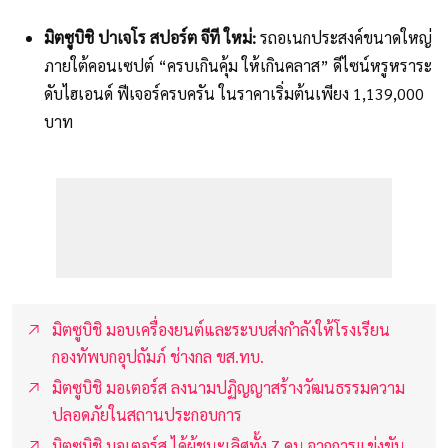
มิตซูบิชิ ปาเจโร สปอร์ต จีที ใหม่:
รถอเนกประสงค์ขนาดใหญ่
ภายใต้คอนเซปต์ “ครบเกินคุ้ม ให้เกินคลาส” ดีไซน์หรูหราระ
ดับไฮเอนด์ ฟีเจอร์ครบครัน ในราคาเริ่มต้นเพียง 1,139,000
บาท
มิตซูบิชิ มอบเครื่องยนต์และระบบส่งกำลังให้โรงเรียน
กองทัพบกอุปถัมภ์ ช่างกล ขส.ทบ.
มิตซูบิชิ มอเตอร์ส ลงนามปฏิญญาสร้างวัฒนธรรมความ
ปลอดภัยในสถานประกอบการ
มิตซูบิชิ มอเตอร์ส ได้ผู้ชนะเลิศทั้ง 7 คน จากการแข่งขัน