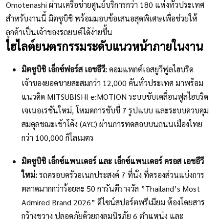
Omotenashi ผ่านเครือข่ายศูนย์บริการกว่า 180 แห่งทั่วประเทศ
สำหรับงานนี้ มิตซูบิชิ พร้อมมอบข้อเสนอสุดพิเศษเพื่อช่วยให้
ลูกค้าเป็นเจ้าของรถยนต์ได้ง่ายขึ้น
ไฮไลต์ยนตรกรรมระดับแนวหน้าภายในงาน
มิตซูบิชิ เอ็กซ์ฟอร์ส เอชอีวี:
คอมแพกต์เอสยูวีฟูลไฮบริด
เจ้าของยอดขายสะสมกว่า 12,000 คันทั่วประเทศ มาพร้อม
แนวคิด MITSUBISHI e:MOTION ระบบขับเคลื่อนฟูลไฮบริด
เจเนอเรชันใหม่, โหมดการขับขี่ 7 รูปแบบ และระบบควบคุม
สมดุลขณะเข้าโค้ง (AYC) ผ่านการทดสอบบนถนนเมืองไทย
กว่า 100,000 กิโลเมตร
มิตซูบิชิ เอ็กซ์แพนเดอร์ และ เอ็กซ์แพนเดอร์ ครอส เอชอีวี
ใหม่:
รถครอบครัวอเนกประสงค์ 7 ที่นั่ง ที่ครองส่วนแบ่งการ
ตลาดมากกว่าร้อยละ 50 การันตีรางวัล ”Thailand’s Most
Admired Brand 2026” ดีไซน์สปอร์ตพรีเมียม ห้องโดยสาร
กว้างขวาง ปลอดภัยด้วยถุงลมนิรภัย 6 ตำแหน่ง และ