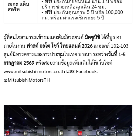
•
ฟรี!
ประกันภัยชั้นหนึ่ง นาน 1 ปี พร้อม
เมกะ แค็บ
บริการช่วยเหลือฉุกเฉิน 24 ชม.
สตรีท
•
ฟรี!
ประกันคุณภาพ 5 ปี หรือ 100,000
กม. พร้อมค่าแรงเช็กระยะ 5 ปี
ผู้ที่สนใจสามารถเข้าชมและสัมผัสรถยนต์
มิตซูบิชิ
ได้ที่บูธ B1
ภายในงาน
ฟาสต์ ออโต โชว์ ไทยแลนด์ 2026
ณ ฮอลล์ 102-103
ศูนย์นิทรรศการและการประชุมไบเทค บางนา ระหว่าง
วันที่ 1-5
กรกฎาคม 2569
หรือสอบถามข้อมูลเพิ่มเติมได้ที่เว็บไซต์
www.mitsubishi-motors.co.th และ Facebook:
@MitsubishiMotorsTH