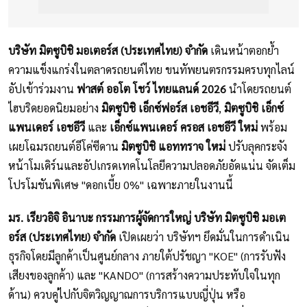
บริษัท มิตซูบิชิ มอเตอร์ส (ประเทศไทย) จำกัด
เดินหน้าตอกย้ำ
ความแข็งแกร่งในตลาดรถยนต์ไทย ขนทัพยนตรกรรมครบทุกไลน์
อัปเข้าร่วมงาน
ฟาสต์ ออโต โชว์ ไทยแลนด์ 2026
นำโดยรถยนต์
ไฮบริดยอดนิยมอย่าง
มิตซูบิชิ เอ็กซ์ฟอร์ส เอชอีวี
,
มิตซูบิชิ เอ็กซ์
แพนเดอร์ เอชอีวี
และ
เอ็กซ์แพนเดอร์ ครอส เอชอีวี ใหม่
พร้อม
เผยโฉมรถยนต์อีโค่ซีดาน
มิตซูบิชิ แอททราจ ใหม่
ปรับลุคกระจัง
หน้าโมเดิร์นและอัปเกรดเทคโนโลยีความปลอดภัยอัดแน่น จัดเต็ม
โปรโมชันพิเศษ "ดอกเบี้ย 0%" เฉพาะภายในงานนี้
มร. เรียวอิจิ อินาบะ กรรมการผู้จัดการใหญ่ บริษัท มิตซูบิชิ มอเต
อร์ส (ประเทศไทย) จำกัด
เปิดเผยว่า บริษัทฯ ยึดมั่นในการดำเนิน
ธุรกิจโดยมีลูกค้าเป็นศูนย์กลาง ภายใต้ปรัชญา "KOE" (การรับฟัง
เสียงของลูกค้า) และ "KANDO" (การสร้างความประทับใจในทุก
ด้าน) ควบคู่ไปกับจิตวิญญาณการบริการแบบญี่ปุ่น หรือ