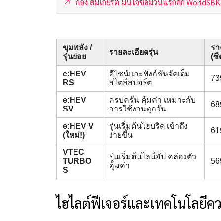
ก้อง สมเกียรติ มั่นใจซ้อมวันแรกศึก WorldSBK
ขุมพลัง /
รา
รายละเอียดรุ่น
รุ่นย่อย
(ซ
e:HEV
ดีไซน์และฟังก์ชันจัดเต็ม
73
RS
สไตล์สปอร์ต
e:HEV
ครบครัน คุ้มค่า เหมาะกับ
68
SV
การใช้งานทุกวัน
e:HEV V
รุ่นเริ่มต้นไฮบริด เข้าถึง
61
(ใหม่!)
ง่ายขึ้น
VTEC
รุ่นเริ่มต้นไลน์อัป คล่องตัว
TURBO
56
คุ้มค่า
S
ไฮไลต์ฟีเจอร์และเทคโนโลยี