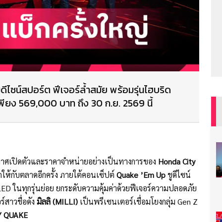
ดีไซน์สปอร์ต ฟีเจอร์ล้ำสมัย พร้อมรุ่นไฮบริด
พียง 569,000 บาท ถึง 30 ก.ย. 2569 นี้
าศเปิดตัวและราคาจำหน่ายอย่างเป็นทางการของ
Honda City
ักให้กับตลาดอีกครั้ง ภายใต้คอนเซ็ปต์
Quake ’Em Up
ชูดีไซน์
LED ในทุกรุ่นย่อย ยกระดับความคุ้มค่าด้วยฟีเจอร์ความปลอดภัย
สาวชื่อดัง
มิลลิ (MILLI)
เป็นพรีเซนเตอร์เชื่อมโยงกลุ่ม Gen Z
Y QUAKE