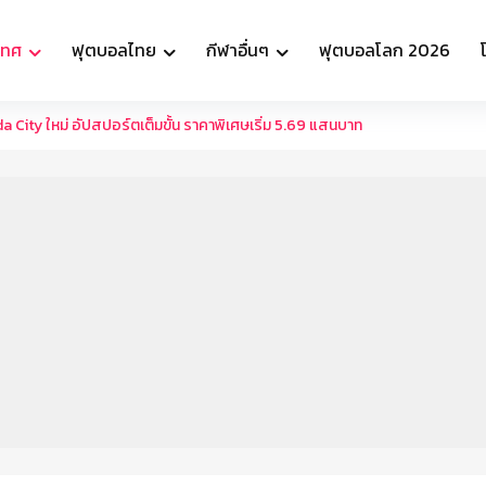
เทศ
ฟุตบอลไทย
กีฬาอื่นๆ
ฟุตบอลโลก 2026
a City ใหม่ อัปสปอร์ตเต็มขั้น ราคาพิเศษเริ่ม 5.69 แสนบาท