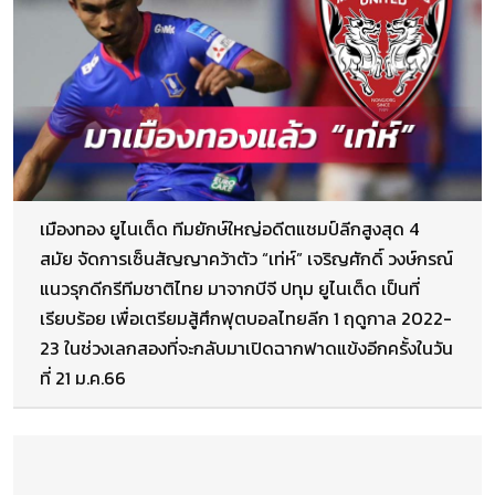
เมืองทอง ยูไนเต็ด ทีมยักษ์ใหญ่อดีตแชมป์ลีกสูงสุด 4
สมัย จัดการเซ็นสัญญาคว้าตัว “เท่ห์” เจริญศักดิ์ วงษ์กรณ์
แนวรุกดีกรีทีมชาติไทย มาจากบีจี ปทุม ยูไนเต็ด เป็นที่
เรียบร้อย เพื่อเตรียมสู้ศึกฟุตบอลไทยลีก 1 ฤดูกาล 2022-
23 ในช่วงเลกสองที่จะกลับมาเปิดฉากฟาดแข้งอีกครั้งในวัน
ที่ 21 ม.ค.66