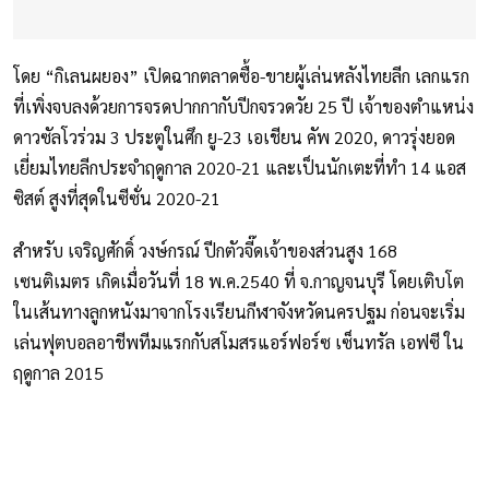
โดย “กิเลนผยอง” เปิดฉากตลาดซื้อ-ขายผู้เล่นหลังไทยลีก เลกแรก
ที่เพิ่งจบลงด้วยการจรดปากกากับปีกจรวดวัย 25 ปี เจ้าของตำแหน่ง
ดาวซัลโวร่วม 3 ประตูในศึก ยู-23 เอเชียน คัพ 2020, ดาวรุ่งยอด
เยี่ยมไทยลีกประจำฤดูกาล 2020-21 และเป็นนักเตะที่ทำ 14 แอส
ซิสต์ สูงที่สุดในซีซั่น 2020-21
สำหรับ เจริญศักดิ์ วงษ์กรณ์ ปีกตัวจี๊ดเจ้าของส่วนสูง 168
เซนติเมตร เกิดเมื่อวันที่ 18 พ.ค.2540 ที่ จ.กาญจนบุรี โดยเติบโต
ในเส้นทางลูกหนังมาจากโรงเรียนกีฬาจังหวัดนครปฐม ก่อนจะเริ่ม
เล่นฟุตบอลอาชีพทีมแรกกับสโมสรแอร์ฟอร์ซ เซ็นทรัล เอฟซี ใน
ฤดูกาล 2015