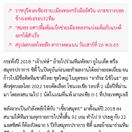
ราชบุรีดวลเชียงราย,เมืองทองฯรับมืออัศวิน เกาะขวางบอล
ช้างเอฟเอรอบ32ทีม
"สมพร ยศ"ปลื้มคัมแบ็กช่วยเมืองทองฯแบ่งแต้มกับแบงค็
อกฯได้สำเร็จ
สรุปผลบอลไทยลีก ตารางคะแนน วันเสาร์ที่ 26 พ.ย.65
กระทั่งปี 2018 “เจ้าเท่ห์” ย้ายไปร่วมทีมพัทยา ยูไนเต็ด หรือ
สมุทรปราการ ซิตี้ ในปัจจุบันก่อนจะทำผลงานได้อย่างยอดเยี่ยม จน
ก้าวไปมีชื่อติดทีมชาติไทย ชุดใหญ่ ในยุคของ “อากิระ นิชิโนะ” ลุย
ศึกฟุตบอลโลก 2022 รอบคัดเลือก โซนเอเชีย รอบที่ 2 เมื่อปีที่ผ่าน
มา โดยลงสนามไป 1 นัดในเกมที่แพ้ มาเลเซีย 0-1 ที่ประเทศยูเออี
หลังจากเป็นกำลังหลักให้กับ “เขี้ยวสมุทร” มาตั้งแต่ปี 2018 ลง
สนามให้ทีมรวมทุกรายการไปทั้งสิ้น 92 เกม ทำไป 9 ประตู กับ 22
แอสซิสต์ ก็ต้องปิดฉาก 5 ปีกับสมุทรปราการ ซิตี้ และย้ายมาร่วมทีม