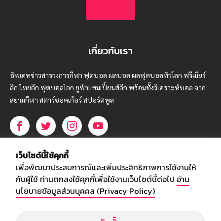
เกี่ยวกับเรา
อัพเดทข่าวสารวงการกีฬา ฟุตบอล ผลบอล ผลฟุตบอลทั่วโลก ฟรีเมียร์
ลีก ไทยลีก ฟุตบอลโลก ยูฟ่าแซมเปี้ยนส์ลีก พร้อมทั้งวิเคราะห์บอล จาก
สยามกีฬา สตาร์ชอคเก้อร์ สปอร์ตพูล
บริษัท สยามสปอร์ต ซินติเคท จำกัด (มหาชน)
เว็บไซต์นี้ใช้คุกกี้
เลขที่ 66/26 - 29 ซอยรามอินทรา 40
เพื่อพัฒนาประสบการณ์และเพิ่มประสิทธิภาพการใช้งานให้
ถนนรามอินทรา แขวงนวลจันทร์
กับผู้ใช้ ท่านตกลงใช้คุกกี้เพื่อใช้งานเว็บไซต์นี้ต่อไป
อ่าน
เขตบึงกุ่ม กรุงเทพฯ 10230
นโยบายข้อมูลส่วนบุคคล (Privacy Policy)
โทร : 02-5088-000