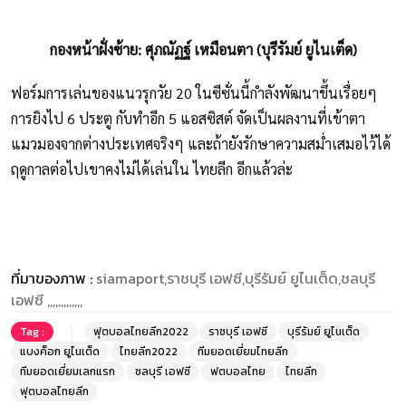
กองหน้าฝั่งซ้าย: ศุภณัฏฐ์ เหมือนตา (บุรีรัมย์ ยูไนเต็ด)
ฟอร์มการเล่นของแนวรุกวัย 20 ในซีซั่นนี้กำลังพัฒนาขึ้นเรื่อยๆ
การยิงไป 6 ประตู กับทำอีก 5 แอสซิสต์ จัดเป็นผลงานที่เข้าตา
แมวมองจากต่างประเทศจริงๆ และถ้ายังรักษาความสม่ำเสมอไว้ได้
ฤดูกาลต่อไปเขาคงไม่ได้เล่นใน ไทยลีก อีกแล้วล่ะ
ที่มาของภาพ :
siamaport,ราชบุรี เอฟซี,บุรีรัมย์ ยูไนเต็ด,ชลบุรี
เอฟซี ,,,,,,,,,,,,,
Tag :
ฟุตบอลไทยลีก2022
ราชบุรี เอฟซี
บุรีรัมย์ ยูไนเต็ด
แบงค็อก ยูไนเต็ด
ไทยลีก2022
ทีมยอดเยี่ยมไทยลีก
ทีมยอดเยี่ยมเลกแรก
ชลบุรี เอฟซี
ฟตบอลไทย
ไทยลีก
ฟุตบอลไทยลีก