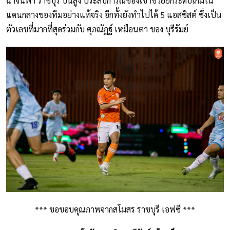
ฉ่าจนพา ราชบุรี บินสูง ประสบการณ์ของเขาช่วยยกระดับเกมใน
แดนกลางของทีมอย่างแท้จริง อีกทั้งยังทำไปได้ 5 แอสซิสต์ ซึ่งเป็น
ตัวเลขที่มากที่สุดร่วมกับ ศุภณัฏฐ์ เหมือนตา ของ บุรีรัมย์
*** ขอขอบคุณภาพจากสโมสร ราชบุรี เอฟซี ***