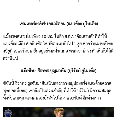
เซนเตอร์ฮาล์ฟ: เอแวร์ตอน (แบงค็อก ยูไนเต็ด)
แม้จะลงสนามไปเพียง 10 เกม ในลีก แต่เขาคือเสาหลักที่ทำให้
แบงค็อก มีถึง 6 คลีนชีต โดยที่ตนเองยิงไป 1 ลูก หากว่าแผงหลังขอ
งบียูมี เอแวร์ตอน ยืนอยู่อย่างสม่ำเสมอ พวกเขาน่าจะทำอันดับได้ดี
กว่านี้แน่
แบ็กซ้าย: ธีราทร บุญมาทัน (บุรีรัมย์ ยูไนเต็ด)
ซีซั่นนี้ ธีราทร ถูกจับมายืนเป็นกองกลางอยู่บ่อยครั้ง และด้วยคลาส
ฟุตบอลที่เอกอุ เขาจึงเป็นส่วนสำคัญที่ทำให้ บุรีรัมย์ มีความสมดุล
ทั้งรับและรุก แถมตนเองยังทำไปได้ 4 แอสซิสต์ อีกต่างหาก