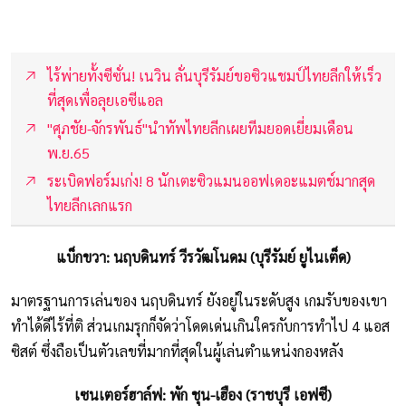
ไร้พ่ายทั้งซีซั่น! เนวิน ลั่นบุรีรัมย์ขอซิวแชมป์ไทยลีกให้เร็ว
ที่สุดเพื่อลุยเอซีแอล
"ศุภชัย-จักรพันธ์"นำทัพไทยลีกเผยทีมยอดเยี่ยมเดือน
พ.ย.65
ระเบิดฟอร์มเก่ง! 8 นักเตะซิวแมนออฟเดอะแมตช์มากสุด
ไทยลีกเลกแรก
แบ็กขวา: นฤบดินทร์ วีรวัฒโนดม (บุรีรัมย์ ยูไนเต็ด)
มาตรฐานการเล่นของ นฤบดินทร์ ยังอยู่ในระดับสูง เกมรับของเขา
ทำได้ดีไร้ที่ติ ส่วนเกมรุกก็จัดว่าโดดเด่นเกินใครกับการทำไป 4 แอส
ซิสต์ ซึ่งถือเป็นตัวเลขที่มากที่สุดในผู้เล่นตำแหน่งกองหลัง
เซนเตอร์ฮาล์ฟ: พัก ชุน-เฮือง (ราชบุรี เอฟซี)