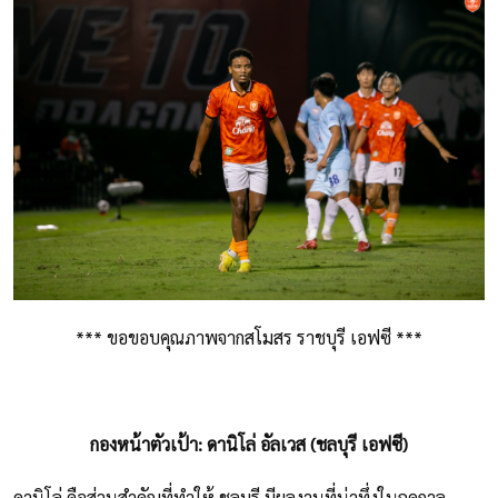
*** ขอขอบคุณภาพจากสโมสร ราชบุรี เอฟซี ***
กองหน้าตัวเป้า: ดานิโล่ อัลเวส (ชลบุรี เอฟซี)
ดานิโล่ คือส่วนสำคัญที่ทำให้ ชลบุรี มีผลงานที่น่าทึ่งในฤดูกาล