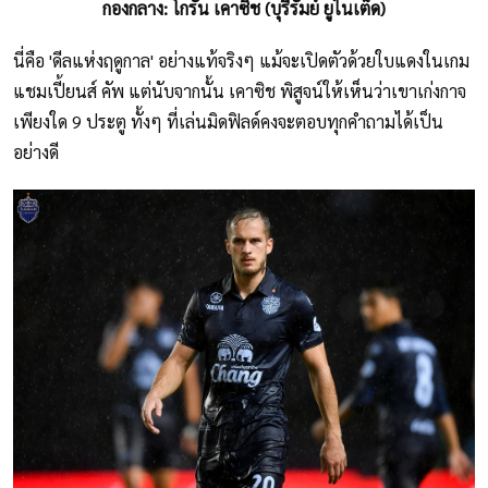
กองกลาง: โกรัน เคาซิช (บุรีรัมย์ ยูไนเต็ด)
นี่คือ 'ดีลแห่งฤดูกาล' อย่างแท้จริงๆ แม้จะเปิดตัวด้วยใบแดงในเกม
แชมเปี้ยนส์ คัพ แต่นับจากนั้น เคาซิช พิสูจน์ให้เห็นว่าเขาเก่งกาจ
เพียงใด 9 ประตู ทั้งๆ ที่เล่นมิดฟิลด์คงจะตอบทุกคำถามได้เป็น
อย่างดี