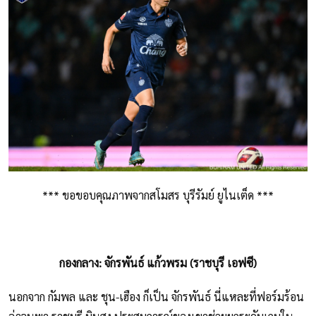
*** ขอขอบคุณภาพจากสโมสร บุรีรัมย์ ยูไนเต็ด ***
กองกลาง: จักรพันธ์ แก้วพรม (ราชบุรี เอฟซี)
นอกจาก กัมพล และ ชุน-เฮือง ก็เป็น จักรพันธ์ นี่แหละที่ฟอร์มร้อน