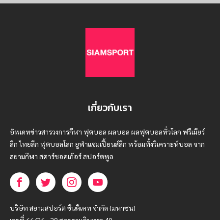
เกี่ยวกับเรา
อัพเดทข่าวสารวงการกีฬา ฟุตบอล ผลบอล ผลฟุตบอลทั่วโลก ฟรีเมียร์
ลีก ไทยลีก ฟุตบอลโลก ยูฟ่าแซมเปี้ยนส์ลีก พร้อมทั้งวิเคราะห์บอล จาก
สยามกีฬา สตาร์ชอคเก้อร์ สปอร์ตพูล
บริษัท สยามสปอร์ต ซินติเคท จำกัด (มหาชน)
เลขที่ 66/26 - 29 ซอยรามอินทรา 40