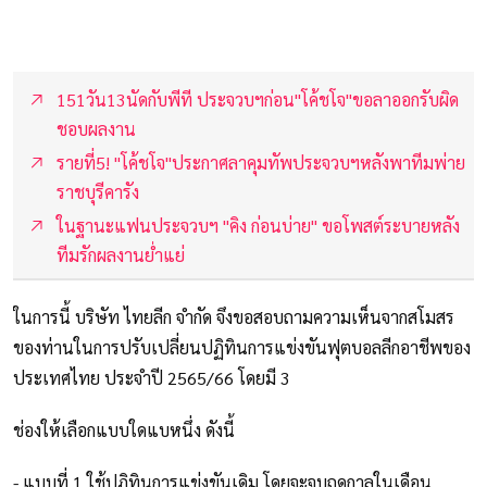
151วัน13นัดกับพีที ประจวบฯก่อน"โค้ชโจ"ขอลาออกรับผิด
ชอบผลงาน
รายที่5! "โค้ชโจ"ประกาศลาคุมทัพประจวบฯหลังพาทีมพ่าย
ราชบุรีคารัง
ในฐานะแฟนประจวบฯ "คิง ก่อนบ่าย" ขอโพสต์ระบายหลัง
ทีมรักผลงานย่ำแย่
ในการนี้ บริษัท ไทยลีก จำกัด จึงขอสอบถามความเห็นจากสโมสร
ของท่านในการปรับเปลี่ยนปฏิทินการแข่งขันฟุตบอลลีกอาชีพของ
ประเทศไทย ประจำปี 2565/66 โดยมี 3
ช่องให้เลือกแบบใดแบหนึ่ง ดังนี้
- แบบที่ 1 ใช้ปฏิทินการแข่งขันเดิม โดยจะจบฤดูกาลในเดือน