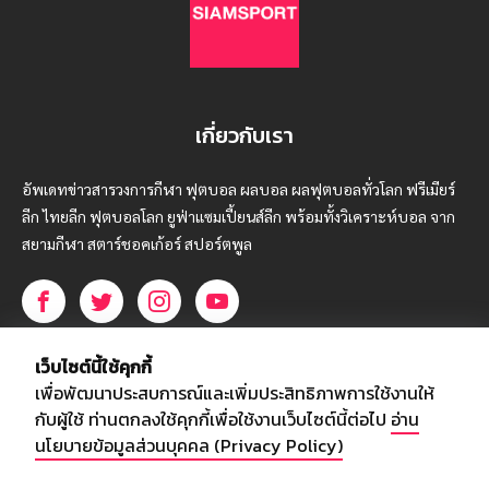
เกี่ยวกับเรา
อัพเดทข่าวสารวงการกีฬา ฟุตบอล ผลบอล ผลฟุตบอลทั่วโลก ฟรีเมียร์
ลีก ไทยลีก ฟุตบอลโลก ยูฟ่าแซมเปี้ยนส์ลีก พร้อมทั้งวิเคราะห์บอล จาก
สยามกีฬา สตาร์ชอคเก้อร์ สปอร์ตพูล
บริษัท สยามสปอร์ต ซินติเคท จำกัด (มหาชน)
เว็บไซต์นี้ใช้คุกกี้
เลขที่ 66/26 - 29 ซอยรามอินทรา 40
เพื่อพัฒนาประสบการณ์และเพิ่มประสิทธิภาพการใช้งานให้
ถนนรามอินทรา แขวงนวลจันทร์
กับผู้ใช้ ท่านตกลงใช้คุกกี้เพื่อใช้งานเว็บไซต์นี้ต่อไป
อ่าน
เขตบึงกุ่ม กรุงเทพฯ 10230
นโยบายข้อมูลส่วนบุคคล (Privacy Policy)