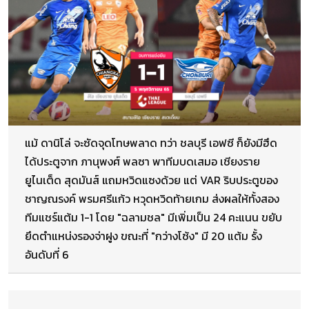
แม้ ดานิโล่ จะซัดจุดโทษพลาด ทว่า ชลบุรี เอฟซี ก็ยังมีฮึด
ได้ประตูจาก ภานุพงศ์ พลซา พาทีมบดเสมอ เชียงราย
ยูไนเต็ด สุดมันส์ แถมหวิดแซงด้วย แต่ VAR ริบประตูของ
ชาญณรงค์ พรมศรีแก้ว หวุดหวิดท้ายเกม ส่งผลให้ทั้งสอง
ทีมแชร์แต้ม 1-1 โดย "ฉลามชล" มีเพิ่มเป็น 24 คะแนน ขยับ
ยึดตำแหน่งรองจ่าฝูง ขณะที่ "กว่างโซ้ง" มี 20 แต้ม รั้ง
อันดับที่ 6