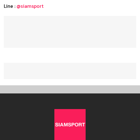
Line :
@siamsport