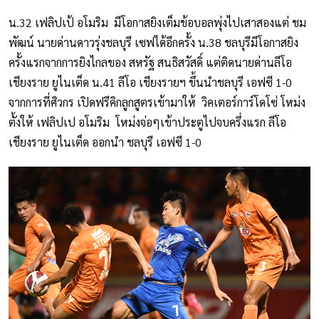
น.32 เฟลิปเป้ อโมริม มีโอกาสยิงเต็มข้อบอลพุ่งไปเสาสองแต่ ชม
พัฒน์ นายด่านดาวรุ่งชลบุรี เซฟได้อีกครั้ง น.38 ชลบุรีมีโอกาสยิง
ครั้งแรกจากการยิงไกลของ สหรัฐ สนธิสวัสดิ์ แต่ติดนายด่านลีโอ
เชียงราย ยูไนเต็ด น.41 ลีโอ เชียงรายฯ ขึ้นนำชลบุรี เอฟซี 1-0
จากการที่ศิวกร เปิดฟรีคิกลูกสูตรเข้ามาให้ วิคเตอร์การ์โดโซ่ โหม่ง
ตั้งให้ เฟลิปเป อโมริม โหม่งจ่อๆเข้าประตูไปจบครึ่งแรก ลีโอ
เชียงราย ยูไนเต็ด ออกนำ ชลบุรี เอฟซี 1-0