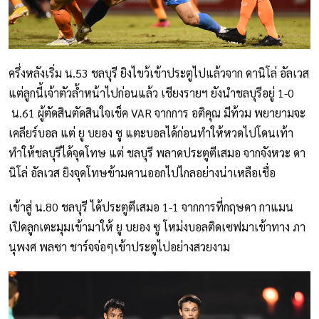
ครึ่งหลังเริ่ม น.53 ชลบุรี ยิงไขว้เข้าประตูไปแล้วจาก ดานิโล่ อัลเวส
แต่ลูกนี้เจ้าตัวล้ำหน้าไปก่อนแล้ว เชียงรายฯ ยังนำชลบุรีอยู่ 1-0
น.61 ผู้ตัดสินตัดสินใจเช็ค VAR จากการ อติคุณ มีท้วม พยายามจะ
เคลียร์บอล แต่ ยู บยอง ซู แตะบอลได้ก่อนทำให้หวดไปโดนเท้า
ทำให้ชลบุรีได้จุดโทษ แต่ ชลบุรี พลาดประตูตีเสมอ จากจังหวะ ดา
นิโล่ อัลเวส ยิงจุดโทษข้ามคานออกไปไกลอย่างน่าเหลือเชื่อ
เข้าสู่ น.80 ชลบุรี ได้ประตูตีเสมอ 1-1 จากการที่กฤษดา กาแมน
เปิดลูกเตะมุมเข้ามาให้ ยู บยอง ซู โหม่งบอลติดเซฟมาเข้าทาง ภา
นุพงศ พลซา ชาร์จจ่อๆเข้าประตูไปอย่างสวยงาม