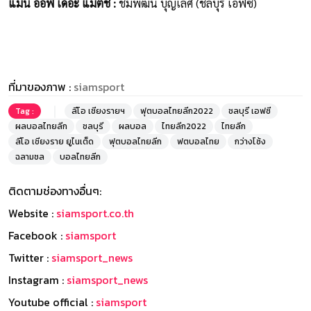
แมน ออฟ เดอะ แมตช์ :
ชมพัฒน์ บุญเลิศ (ชลบุรี เอฟซี)
ที่มาของภาพ :
siamsport
Tag :
ลีโอ เชียงรายฯ
ฟุตบอลไทยลีก2022
ชลบุรี เอฟซี
ผลบอลไทยลีก
ชลบุรี
ผลบอล
ไทยลีก2022
ไทยลีก
ลีโอ เชียงราย ยูไนเต็ด
ฟุตบอลไทยลีก
ฟตบอลไทย
กว่างโซ้ง
ฉลามชล
บอลไทยลีก
ติดตามช่องทางอื่นๆ:
Website :
siamsport.co.th
Facebook :
siamsport
Twitter :
siamsport_news
Instagram :
siamsport_news
Youtube official :
siamsport