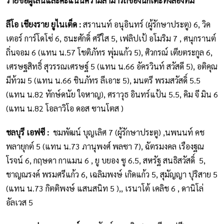
รายชื่อผู้เล่นและคะแนนความสามารถของนักเตะทั้งสองทีม
ลีโอ เชียงราย ยูไนเต็ด :
สรานนท์ อนุอินทร์ (ผู้รักษาประตู) 6, วิค
เตอร์ การ์โดโซ่ 6, ธนะศักดิ์ ศรีใส 5, เฟลิปเป้ อโมริม 7 , ศนุกรานต์
ถิ่นจอม 6 (แทน น.57 โชติภัทร พุ่มแก้ว 5), ศิวกรณ์ เตียตระกูล 6,
เศรษฐสิทธิ์ สุวรรณเศรษฐ์ 5 (แทน น.66 อัครวินท์ สวัสดี 5), อติคุณ
มีท้วม 5 (แทน น.66 ชินภัทร ลีเอาะ 5), มนตรี พรมสวัสดิ์ 5.5
(แทน น.82 ทักษ์ดนัย ใจหาญ), ศราวุธ อินทร์แป้น 5.5, คิม จี มิน 6
(แทน น.82 โอลาวิโอ ดอส ซานโตส )
ชลบุรี เอฟซี :
ชมพัฒน์ บุญเลิศ 7 (ผู้รักษาประตู) ,นพนนท์ คช
พลายุกต์ 5 (แทน น.73 ภานุพงศ์ พลซา 7), ฉัตรมงคล เรืองฐณ
โรจน์ 6, กฤษดา กาแมน 6 , ยู บยอง ซู 6.5, สหรัฐ สนธิสวัสดิ์ 5,
ชาญณรงค์ พรมศรีแก้ว 6, เฉลิมพงษ์ เกิดแก้ว 5, สุมัญญา ปุริสาย 5
(แทน น.73 กิตติพงษ์ แสนสนิท 5 ),, เรนาโต้ เคลิช 6 , ดานิโล่
อัลเวส 5