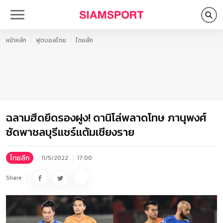
หน้าหลัก
ฟุตบอลไทย
ไทยลีก
ฉลามฮึดยึดรองฝูง! ดานิโล่พลาดโทษ ภานุพงศ์
ซัดพาชลบุรีแชร์แต้มเชียงราย
ไทยลีก
11/5/2022
17:00
Share