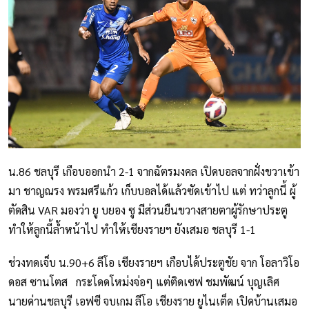
น.86 ชลบุรี เกือบออกนำ 2-1 จากฉัตรมงคล เปิดบอลจากฝั่งขวาเข้า
มา ชาญณรง พรมศรีแก้ว เก็บบอลได้แล้วซัดเข้าไป แต่ ทว่าลูกนี้ ผู้
ตัดสิน VAR มองว่า ยู บยอง ซู มีส่วนยืนขวางสายตาผู้รักษาประตู
ทำให้ลูกนี้ล้ำหน้าไป ทำให้เชียงรายฯ ยังเสมอ ชลบุรี 1-1
ช่วงทดเจ็บ น.90+6 ลีโอ เชียงรายฯ เกือบได้ประตูชัย จาก โอลาวิโอ
ดอส ซานโตส กระโดดโหม่งจ่อๆ แต่ติดเซฟ ชมพัฒน์ บุญเลิศ
นายด่านชลบุรี เอฟซี จบเกม ลีโอ เชียงราย ยูไนเต็ด เปิดบ้านเสมอ