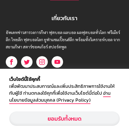
เกี่ยวกับเรา
อัพเดทข่าวสารวงการกีฬา ฟุตบอล ผลบอล ผลฟุตบอลทั่วโลก ฟรีเมียร์
ลีก ไทยลีก ฟุตบอลโลก ยูฟ่าแซมเปี้ยนส์ลีก พร้อมทั้งวิเคราะห์บอล จาก
สยามกีฬา สตาร์ชอคเก้อร์ สปอร์ตพูล
บริษัท สยามสปอร์ต ซินติเคท จำกัด (มหาชน)
เว็บไซต์นี้ใช้คุกกี้
เลขที่ 66/26 - 29 ซอยรามอินทรา 40
เพื่อพัฒนาประสบการณ์และเพิ่มประสิทธิภาพการใช้งานให้
ถนนรามอินทรา แขวงนวลจันทร์
กับผู้ใช้ ท่านตกลงใช้คุกกี้เพื่อใช้งานเว็บไซต์นี้ต่อไป
อ่าน
เขตบึงกุ่ม กรุงเทพฯ 10230
นโยบายข้อมูลส่วนบุคคล (Privacy Policy)
โทร : 02-5088-000
ยอมรับทั้งหมด
อีเมล์ :
webmaster@siamsport.co.th
เว็บไซต์ : www.siamsport.co.th