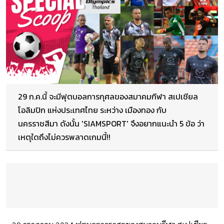
29 ก.ค.นี้ จะมีฟุตบอลการกุศลของสมาคมกีฬา สเปเชียล
โอลิมปิก แห่งประเทศไทย ระหว่าง เมืองทอง กับ
นครราชสีมา ดังนั้น 'SIAMSPORT' จึงอยากแนะนำ 5 ข้อ ว่า
เหตุใดถึงไม่ควรพลาดเกมนี้!!