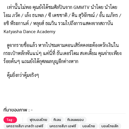
เท่านั้นไม่พอ คุณยังได้ชมศิลปินจาก GMMTV นำโดย นำโดย
โอม ภวัต / เล้ง ธนพล / ซี เดชชาติ / คีน สุวิจักขณ์ / อั๋น ณภัทร /
อชิ พีระกานต์ / หลุยส์ ธณวิน รวมไปถึงการแสดงจากสถาบัน
Katyasha Dance Academy
ดูจากรายชื่อแล้ว หากไปชมตามคอนเสิร์ตคงจะต้องควักเงินใน
กระเป๋าหลักพันแน่ๆ แต่นี่ที่ ธันเดอร์โดม สเตเดี้ยม คุณจ่ายเพียง
ร้อยต้นๆ แถมยังได้กุศลผลบุญอีกต่างหาก
คุ้มยิ่งกว่าคุ้มจริงๆ
ที่มาของภาพ :
-
Tag :
ฟุตบอลไทย
กิเลน
กิเลนผยอง
นครราชสีมา มาสด้า เอฟซี
นครราชสีมา เอฟซี
บอลไทย
บอลไทยลีก