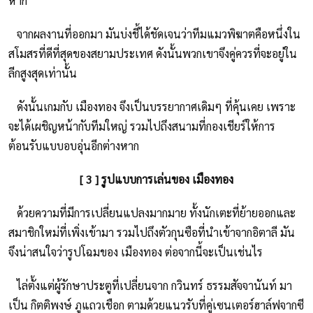
หาก
จากผลงานที่ออกมา มันบ่งชี้ได้ชัดเจนว่าทีมแมวพิฆาตคือหนึ่งใน
สโมสรที่ดีที่สุดของสยามประเทศ ดังนั้นพวกเขาจึงคู่ควรที่จะอยู่ใน
ลีกสูงสุดเท่านั้น
ดังนั้นเกมกับ เมืองทอง จึงเป็นบรรยากาศเดิมๆ ที่คุ้นเคย เพราะ
จะได้เผชิญหน้ากับทีมใหญ่ รวมไปถึงสนามที่กองเชียร์ให้การ
ต้อนรับแบบอบอุ่นอีกต่างหาก
[ 3 ] รูปแบบการเล่นของ เมืองทอง
ด้วยความที่มีการเปลี่ยนแปลงมากมาย ทั้งนักเตะที่ย้ายออกและ
สมาชิกใหม่ที่เพิ่งเข้ามา รวมไปถึงตัวกุนซือที่นำเข้าจากอิตาลี มัน
จึงน่าสนใจว่ารูปโฉมของ เมืองทอง ต่อจากนี้จะเป็นเช่นไร
ไล่ตั้งแต่ผู้รักษาประตูที่เปลี่ยนจาก กวินทร์ ธรรมสัจจานันท์ มา
เป็น กิตติพงษ์ ภูแถวเชือก ตามด้วยแนวรับที่คู่เซนเตอร์ฮาล์ฟจากซี