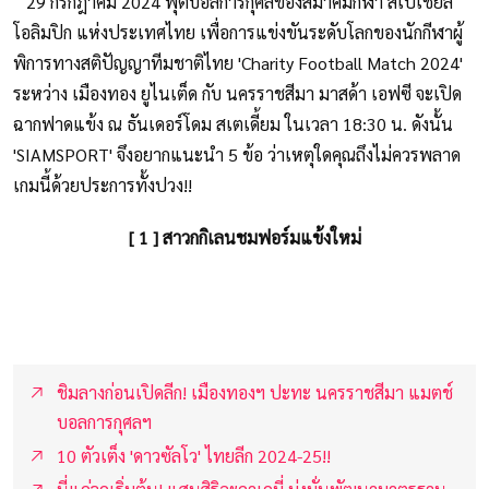
29 กรกฎาคม 2024 ฟุตบอลการกุศลของสมาคมกีฬา สเปเชียล
โอลิมปิก แห่งประเทศไทย เพื่อการแข่งขันระดับโลกของนักกีฬาผู้
พิการทางสติปัญญาทีมชาติไทย 'Charity Football Match 2024'
ระหว่าง เมืองทอง ยูไนเต็ด กับ นครราชสีมา มาสด้า เอฟซี จะเปิด
ฉากฟาดแข้ง ณ ธันเดอร์โดม สเตเดี้ยม ในเวลา 18:30 น. ดังนั้น
'SIAMSPORT' จึงอยากแนะนำ 5 ข้อ ว่าเหตุใดคุณถึงไม่ควรพลาด
เกมนี้ด้วยประการทั้งปวง!!
[ 1 ] สาวกกิเลนชมฟอร์มแข้งใหม่
ชิมลางก่อนเปิดลีก! เมืองทองฯ ปะทะ นครราชสีมา แมตช์
บอลการกุศลฯ
10 ตัวเต็ง 'ดาวซัลโว' ไทยลีก 2024-25!!