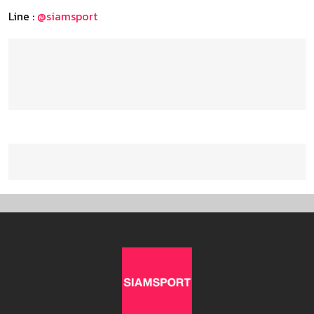
Line :
@siamsport