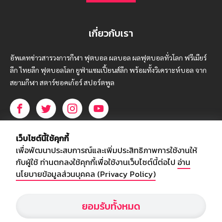
เกี่ยวกับเรา
อัพเดทข่าวสารวงการกีฬา ฟุตบอล ผลบอล ผลฟุตบอลทั่วโลก ฟรีเมียร์
ลีก ไทยลีก ฟุตบอลโลก ยูฟ่าแซมเปี้ยนส์ลีก พร้อมทั้งวิเคราะห์บอล จาก
สยามกีฬา สตาร์ชอคเก้อร์ สปอร์ตพูล
บริษัท สยามสปอร์ต ซินติเคท จำกัด (มหาชน)
เว็บไซต์นี้ใช้คุกกี้
เลขที่ 66/26 - 29 ซอยรามอินทรา 40
เพื่อพัฒนาประสบการณ์และเพิ่มประสิทธิภาพการใช้งานให้
ถนนรามอินทรา แขวงนวลจันทร์
กับผู้ใช้ ท่านตกลงใช้คุกกี้เพื่อใช้งานเว็บไซต์นี้ต่อไป
อ่าน
เขตบึงกุ่ม กรุงเทพฯ 10230
นโยบายข้อมูลส่วนบุคคล (Privacy Policy)
โทร : 02-5088-000
ยอมรับทั้งหมด
อีเมล์ :
webmaster@siamsport.co.th
เว็บไซต์ : www.siamsport.co.th