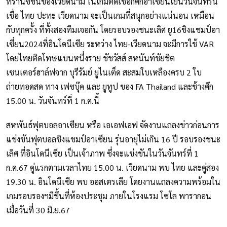
ทรานซิชั่นของเวียดนาม ในเกมตัดเชือกศึกอาเซี่ยนเย็นวันจันทร์นี้
เชื่อ ไทย ปะทะ เวียดนาม จะเป็นเกมที่สนุกอย่างแน่นอน เหมือน
กับทุกครั้ง ที่ทั้งสองทีมเจอกัน โดยรอบรองชนะเลิศ ยู16ชิงแชมป์อา
เซี่ยน2024ที่อินโดนีเซีย ระหว่าง ไทย-เวียดนาม จะมีการใช้ VAR
โดยไทยติดโทษแบนหนึ่งราย ชัชวัสส์ สหนันท์ชัยชิต
เซนเตอร์ฮาล์ฟจาก บุรีรัมย์ ยูไนเต็ด สะสมใบเหลืองครบ 2 ใบ
ถ่ายทอดสด ทาง เฟซบุ๊ค และ ยูทูป ของ FA Thailand และช้างศึก
15.00 น. วันจันทร์ที่ 1 ก.ค.นี้
สหพันธ์ฟุตบอลอาเซียน หรือ เอเอฟเอฟ จัดงานแถลงข่าวก่อนการ
แข่งขันฟุตบอลชิงแชมป์อาเซียน รุ่นอายุไม่เกิน 16 ปี รอบรองชนะ
เลิศ ที่อินโดนีเซีย เป็นเจ้าภาพ ซึ่งจะแข่งขันในวันจันทร์ที่ 1
ก.ค.67 คู่แรกตามเวลาไทย 15.00 น. เวียดนาม พบ ไทย และคู่สอง
19.30 น. อินโดนีเซีย พบ ออสเตรเลีย โดยงานแถลงความพร้อมใน
เกมรอบรองฯมีขึ้นที่ห้องประชุม ภายในโรงแรม โซโล พารากอน
เมื่อวันที่ 30 มิ.ย.67