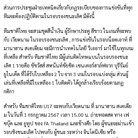
ส่วนการประชุมฝ่ายเทคนิคเกี่ยวกับกฏระเบียบของการแข่งขันที่ทุก
ทีมจะต้องปฏิบัติตามในรอบรองชนะเลิศ มีดังนี้
ทีมชาติไทย จะสวมชุดสีน้ำเงิน ผู้รักษาประตู สีขาว ในเกมที่จะพบ
กับ เวียดนาม ในรอบรองชนะเลิศ , การแข่งขันในรอบน็อคเอาท์ ที่
มานาฮาน สเตเดียม จะมีการนำเทคโนโลยี วีเออาร์ มาใช้ในทุกเกม
ที่เหลือ สำหรับ ทีมชาติไทย มีผู้เล่นติดโทษแบนในรอบรองชนะ
เลิศ 1 รายคือ ชัชวัสส์ สหนันท์ชัยชิต เซนเตอร์ฮาล์ฟจาก บุรีรัมย์
ยูไนเต็ด ที่ได้รับใบเหลือง 2 ใบ จาก 3 เกมในรอบแบ่งกลุ่ม ส่วนผู้
เล่นที่เหลือที่มีใบเหลือง 1 ใบติดตัว ได้ถูกล้างเรียบร้อยตามกฏ
กติกา
สำหรับ ทีมชาติไทย U17 จะพบกับเวียดนาม ที่ มานาฮาน สเตเดีย
ม ในวันที่ 1 กรกฎาคม 2567 เวลา 15.00 น. ถ่ายทอดสด ทาง เฟ
ซบุ๊ค และ ยูทูป ของ FA Thailand และช้างศึก โดย ผู้ชนะจะผ่านเข้า
รอบชิงชนะเลิศ ไปพบกับ ผู้ชนะ ระหว่าง อินโดนีเซีย หรือ