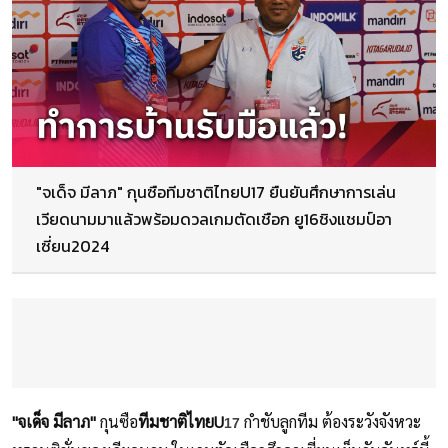
"จเด็จ มีลาภ" กุนซือทีมชาติไทยU17 ยืนยันศึกษาการเล่น
เวียดนามมาแล้วพร้อมดวลเกมตัดเชือก ยู16ชิงแชมป์อา
เซี่ยน2024
"จเด็จ มีลาภ"
กุนซือ
ทีมชาติไทยU
กำชับลูกทีม ต้องระวังจังหวะ
17