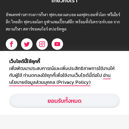
เกี่ยวกับเรา
อัพเดทข่าวสารวงการกีฬา ฟุตบอล ผลบอล ผลฟุตบอลทั่วโลก ฟรีเมียร์
ลีก ไทยลีก ฟุตบอลโลก ยูฟ่าแซมเปี้ยนส์ลีก พร้อมทั้งวิเคราะห์บอล จาก
สยามกีฬา สตาร์ชอคเก้อร์ สปอร์ตพูล
บริษัท สยามสปอร์ต ซินติเคท จำกัด (มหาชน)
เว็บไซต์นี้ใช้คุกกี้
เลขที่ 66/26 - 29 ซอยรามอินทรา 40
เพื่อพัฒนาประสบการณ์และเพิ่มประสิทธิภาพการใช้งานให้
ถนนรามอินทรา แขวงนวลจันทร์
กับผู้ใช้ ท่านตกลงใช้คุกกี้เพื่อใช้งานเว็บไซต์นี้ต่อไป
อ่าน
เขตบึงกุ่ม กรุงเทพฯ 10230
นโยบายข้อมูลส่วนบุคคล (Privacy Policy)
โทร : 02-5088-000
ยอมรับทั้งหมด
อีเมล์ :
webmaster@siamsport.co.th
เว็บไซต์ : www.siamsport.co.th