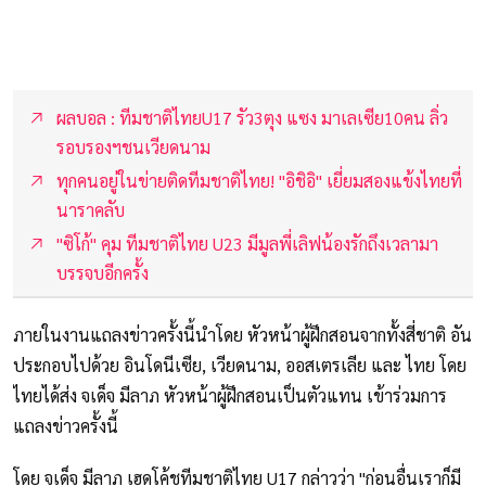
ผลบอล : ทีมชาติไทยU17 รัว3ตุง แซง มาเลเซีย10คน ลิ่ว
รอบรองฯชนเวียดนาม
ทุกคนอยู่ในข่ายติดทีมชาติไทย! "อิชิอิ" เยี่ยมสองแข้งไทยที่
นาราคลับ
"ซิโก้" คุม ทีมชาติไทย U23 มีมูลพี่เลิฟน้องรักถึงเวลามา
บรรจบอีกครั้ง
ภายในงานแถลงข่าวครั้งนี้นำโดย หัวหน้าผู้ฝึกสอนจากทั้งสี่ชาติ อัน
ประกอบไปด้วย อินโดนีเซีย, เวียดนาม, ออสเตรเลีย และ ไทย โดย
ไทยได้ส่ง จเด็จ มีลาภ หัวหน้าผู้ฝึกสอนเป็นตัวแทน เข้าร่วมการ
แถลงข่าวครั้งนี้
โดย จเด็จ มีลาภ เฮดโค้ชทีมชาติไทย U17 กล่าวว่า "ก่อนอื่นเราก็มี