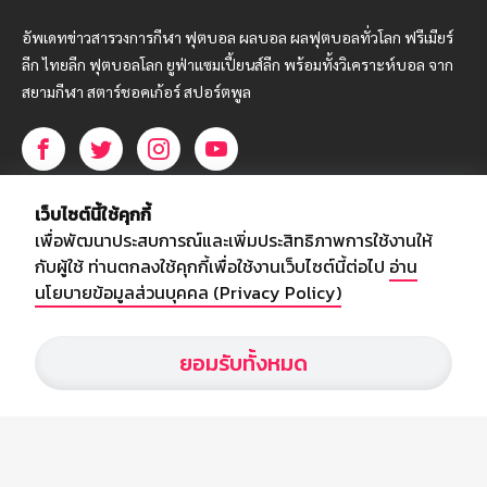
อัพเดทข่าวสารวงการกีฬา ฟุตบอล ผลบอล ผลฟุตบอลทั่วโลก ฟรีเมียร์
ลีก ไทยลีก ฟุตบอลโลก ยูฟ่าแซมเปี้ยนส์ลีก พร้อมทั้งวิเคราะห์บอล จาก
สยามกีฬา สตาร์ชอคเก้อร์ สปอร์ตพูล
บริษัท สยามสปอร์ต ซินติเคท จำกัด (มหาชน)
เว็บไซต์นี้ใช้คุกกี้
เลขที่ 66/26 - 29 ซอยรามอินทรา 40
เพื่อพัฒนาประสบการณ์และเพิ่มประสิทธิภาพการใช้งานให้
ถนนรามอินทรา แขวงนวลจันทร์
กับผู้ใช้ ท่านตกลงใช้คุกกี้เพื่อใช้งานเว็บไซต์นี้ต่อไป
อ่าน
เขตบึงกุ่ม กรุงเทพฯ 10230
นโยบายข้อมูลส่วนบุคคล (Privacy Policy)
โทร : 02-5088-000
ยอมรับทั้งหมด
อีเมล์ :
webmaster@siamsport.co.th
เว็บไซต์ : www.siamsport.co.th
© SIAMSPORT
Privacy