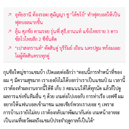
อุทัยธานี ต้องรอด! สุมัญญา ชู "โค้ชโบ้" ทำฟุตบอลให้เป็น
ฟุตบอลมากขึ้น
ลุ้น ศุภชัย ตามรอย รุ่นพี่ สุธี,อานนท์ แข้งไทยราย 3 ดาว
ซัลโวไทยลีก 2 ซีซั่นติด
"เปาสงกรานต์" ตัดสินคู่ บุรีรัมย์ เยือน นครปฐม พร้อมเผย
โผผู้ตัดสินครบทุกคู่
กุนซือใหญ่ชาวแซมบ้า เปิดเผยต่ออีกว่า "ตอนนี้การทำหน้าที่ของ
ผม ๆ มีความสุขมาก เราเองยังไม่ได้บอกว่าเราเป็นแชมป์ ณ เวลานี้
เราต้องทำผลงานจากนี้ให้ดี เก็บ 3 คะแนนให้ได้ทุกนัด แล้วก็ไปดู
ผลการแข่งขันทีมอื่น ๆ ด้วย เกมต่อไปเจอกับ การท่าเรือ เอฟซี ผม
อยากให้แฟนบอลเข้ามาชม และเชียร์พวกเราเยอะ ๆ เพราะ
การบ้านเรายังไม่จบ เราต้องกลับมาพัฒนากันต่อ เกมหน้าอาจจะ
เป็นเกมที่จะวัดผลถึงแชมป์ประจำฤดูกาลก็เป็นได้"