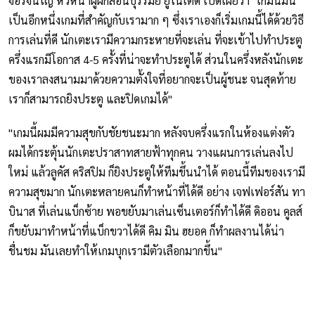
จอร์จินโญ่ หัวหน้าผู้ฝึกสอนบุรีรัมย์ ยูไนเต็ด เปิดเผยว่า "เกมนี้มัน
เป็นอีกหนึ่งเกมที่สำคัญกับเรามาก ๆ ซึ่งเราเองก็เริ่มเกมนี้ได้ด้วยวิธี
การเล่นที่ดี นักเตะเรามีความกระหายที่จะเล่น ที่จะเข้าไปทำประตู
ครึ่งแรกมีโอกาส 4-5 ครั้งที่น่าจะทำประตูได้ ส่วนในครึ่งหลังนักเตะ
ของเราลงสนามมาด้วยความตั้งใจที่อยากจะเป็นผู้ชนะ จนสุดท้าย
เราก็สามารถยิงประตู และปิดเกมได้"
"เกมนี้ผมมีความสุขกับชัยชนะมาก หลังจบครึ่งแรกในห้องแต่งตัว
ผมได้กระตุ้นนักเตะปราสาทสายฟ้าทุกคน วางแผนการเล่นลงไป
ใหม่ แล้วลูคัส คริสปิม ก็ยิงประตูให้ทีมขึ้นนำได้ ตอนนี้ทีมของเรามี
ความสุขมาก นักเตะหลายคนก็ทำหน้าที่ได้ดี อย่าง เจฟเฟอร์สัน ทา
บินาส ที่เล่นแบ็กซ้าย พอขยับมาเล่นเซ็นเตอร์ก็ทำได้ดี ดิออน คูลส์
ก็ขยับมาทำหน้าที่แบ็กขวาได้ดี คิม มิน ฮยอค ก็ทำผลงานได้น่า
ชื่นชม มันเลยทำให้เกมบุกเรามีตัวเลือกมากขึ้น"