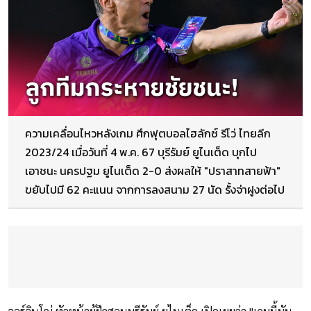
ความเคลื่อนไหวหลังเกม ศึกฟุตบอลไฮลักซ์ รีโว่ ไทยลีก
2023/24 เมื่อวันที่ 4 พ.ค. 67 บุรีรัมย์ ยูไนเต็ด บุกไป
เอาชนะ นครปฐม ยูไนเต็ด 2-0 ส่งผลให้ "ปราสาทสายฟ้า"
ขยับไปมี 62 คะแนน จากการลงสนาม 27 นัด รั้งจ่าฝูงต่อไป