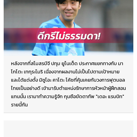
หลังจากที่สโมสรบีจี ปทุม ยูไนเต็ด ประกาศแยกทางกับ มา
โกโตะ เทกุระโมริ เนื่องจากผลงานไม่เป็นไปตามเป้าหมาย
และได้แต่งตั้ง มิซูโอะ คาโตะ โค้ชที่คุ้นเคยกับวงการฟุตบอล
ไทยเป็นอย่างดี เข้ามารับตำแหน่งรักษาการหัวหน้าผู้ฝึกสอน
แทนนั้น เรามาทำความรู้จัก กุนซือขัดตาทัพ "เดอะ แรบบิท"
รายนี้กัน