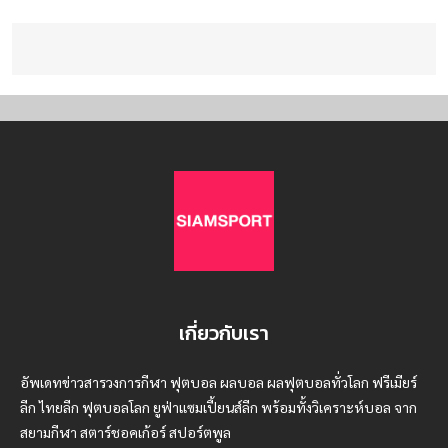
เกี่ยวกับเรา
อัพเดทข่าวสารวงการกีฬา ฟุตบอล ผลบอล ผลฟุตบอลทั่วโลก ฟรีเมียร์
ลีก ไทยลีก ฟุตบอลโลก ยูฟ่าแซมเปี้ยนส์ลีก พร้อมทั้งวิเคราะห์บอล จาก
สยามกีฬา สตาร์ชอคเก้อร์ สปอร์ตพูล