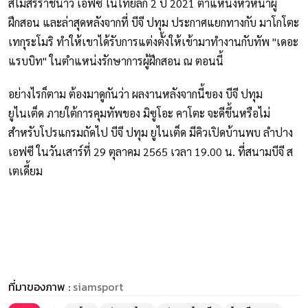
สโมสรราชนาวี เอฟซี ในไทยลีก 2 ปี 2021 ตำแหน่งหัวหน้าผู้
ฝึกสอน และล่าสุดหลังจากที่ บีจี ปทุม ประกาศแยกทางกับ มาโกโตะ
เทกุระโมริ ทำให้เขาได้รับการแต่งตั้งให้เข้ามาทำงานกับทัพ "เดอะ
แรบบิท" ในตำแหน่งรักษาการผู้ฝึกสอน ณ ตอนนี้
อย่างไรก็ตาม ต้องมาดูกันว่า ผลงานหลังจากนี้ของ บีจี ปทุม
ยูไนเต็ด ภายใต้การคุมทัพของ มิซูโอะ คาโตะ จะดีขึ้นหรือไม่
สำหรับโปรแกรมถัดไป บีจี ปทุม ยูไนเต็ด มีคิวเปิดบ้านพบ ลำปาง
เอฟซี ในวันเสาร์ที่ 29 ตุลาคม 2565 เวลา 19.00 น. ที่สนามบีจี ส
เตเดี้ยม
ที่มาของภาพ :
siamsport