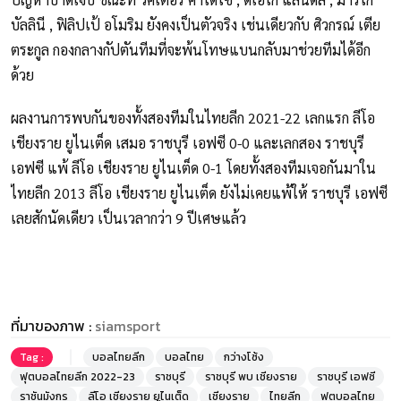
บัลลินี , ฟิลิปเป้ อโมริม ยังคงเป็นตัวจริง เช่นเดียวกับ ศิวกรณ์ เตีย
ตระกูล กองกลางกัปตันทีมที่จะพ้นโทษแบนกลับมาช่วยทีมได้อีก
ด้วย
ผลงานการพบกันของทั้งสองทีมในไทยลีก 2021-22 เลกแรก ลีโอ
เชียงราย ยูไนเต็ด เสมอ ราชบุรี เอฟซี 0-0 และเลกสอง ราชบุรี
เอฟซี แพ้ ลีโอ เชียงราย ยูไนเต็ด 0-1 โดยทั้งสองทีมเจอกันมาใน
ไทยลีก 2013 ลีโอ เชียงราย ยูไนเต็ด ยังไม่เคยแพ้ให้ ราชบุรี เอฟซี
เลยสักนัดเดียว เป็นเวลากว่า 9 ปีเศษแล้ว
ที่มาของภาพ :
siamsport
Tag :
บอลไทยลีก
บอลไทย
กว่างโซ้ง
ฟุตบอลไทยลีก 2022-23
ราชบุรี
ราชบุรี พบ เชียงราย
ราชบุรี เอฟซี
ราชันมังกร
ลีโอ เชียงราย ยูไนเต็ด
เชียงราย
ไทยลีก
ฟุตบอลไทย