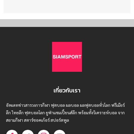
เกี่ยวกับเรา
อัพเดทข่าวสารวงการกีฬา ฟุตบอล ผลบอล ผลฟุตบอลทั่วโลก ฟรีเมียร์
ลีก ไทยลีก ฟุตบอลโลก ยูฟ่าแซมเปี้ยนส์ลีก พร้อมทั้งวิเคราะห์บอล จาก
สยามกีฬา สตาร์ชอคเก้อร์ สปอร์ตพูล