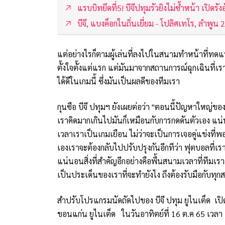
แรบบิทยึดที่5! บีจีปทุมรัวยิงไม่ซ้ำหน้า เปิดรั
บีจี, แบงค็อกในถิ่นเยี่ยม - โปลิศเทโร, ลำพูน 
แต่อย่างไรก็ตามผู้เล่นที่ลงไปในสนามทำหน้าที่ทดแทน
ตั้งใจตั้งแต่แรก แต่มันมาจากสถานการณ์ฉุกเฉินที
ได้ดีในเกมนี้ ซึ่งมันเป็นผลดีของทีมเรา
กุนซือ บีจี ปทุมฯ ยังเผยต่อว่า "ตอนนี้ปัญหาใหญ่
เราคิดมากเกินไปมันก็เหมือนกับการกดดันตัวเอง แ
เวลาเราเป็นเกมเยือน ไม่ว่าจะเป็นการเจอคู่แข่งที่พ
เองเราจะต้องกลับไปปรับปรุงกันอีกทีว่า ฟุตบอลที่เ
แน่นอนสิ่งที่สำคัญอีกอย่างคือพื้นสนามเวลาที่ทีม
เป็นประเด็นของเราที่จะทำยังไง ถึงต้องรับมือกับทุ
สำปรับโปรแกรมนัดถัดไปของ บีจี ปทุม ยูไนเต็ด เปิ
ขอนแก่น ยูไนเต็ด ในวันอาทิตย์ที่ 16 ต.ค 65 เวลา