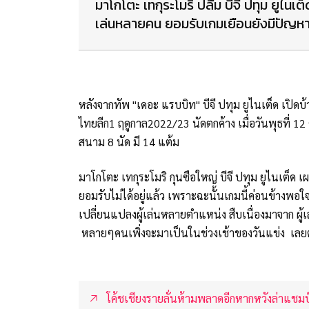
มาโกโตะ เทกุระโมริ ปลื้ม บีจี ปทุม ยูไนเต
เล่นหลายคน ยอมรับเกมเยือนยังมีปัญหาต
หลังจากทัพ "เดอะ แรบบิท" บีจี ปทุม ยูไนเต็ด เปิด
ไทยลีก1 ฤดูกาล2022/23 นัดตกค้าง เมื่อวันพุธที่ 12 
สนาม 8 นัด มี 14 แต้ม
มาโกโตะ เทกุระโมริ กุนซือใหญ่ บีจี ปทุม ยูไนเต็ด เผ
ยอมรับไม่ได้อยู่แล้ว เพราะฉะนั้นเกมนี้ค่อนข้างพอใจ
เปลี่ยนแปลงผู้เล่นหลายตำแหน่ง สืบเนื่องมาจาก ผู้
หลายๆคนเพิ่งจะมาเป็นในช่วงเช้าของวันแข่ง เลยต้
โค้ชเชียงรายลั่นห้ามพลาดอีกหากหวังล่าแชมป์ไ