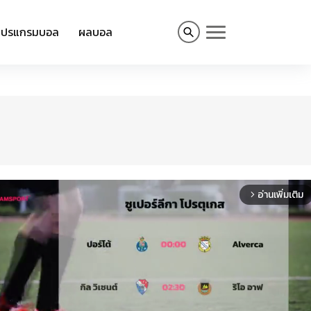
โปรแกรมบอล
ผลบอล
อ่านเพิ่มเติม
arrow_forward_ios