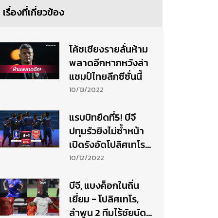
เรื่องที่เกี่ยวข้อง
โค้ชเชียงรายลั่นห้าม
พลาดอีกหากหวังล่า
แชมป์ไทยลีกซีซั่นนี้
10/13/2022
แรบบิทยึดที่5! บีจี
ปทุมรัวยิงไม่ซ้ำหน้า
เปิดรังอัดโปลิศเทโร
นิ่ม
10/12/2022
บีจี, แบงค็อกในถิ่น
เยี่ยม - โปลิศเทโร,
ลำพูน 2 ทีมไร้ชัยนัด