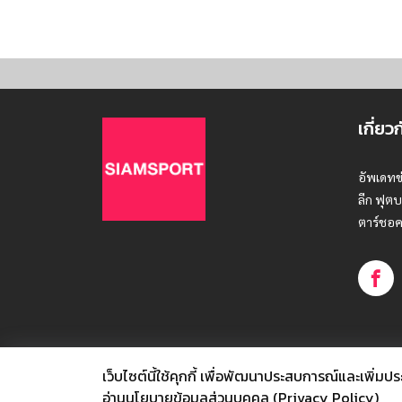
เกี่ยว
อัพเดทข
ลีก ฟุตบ
ตาร์ชอค
เว็บไซต์นี้ใช้คุกกี้
เพื่อพัฒนาประสบการณ์และเพิ่มประสิท
© SIAMSPORT
อ่านนโยบายข้อมูลส่วนบุคคล (Privacy Policy)