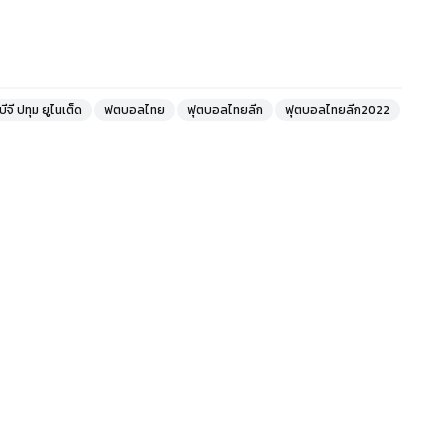
บีจี ปทุม ยูไนเต็ด
ฟตบอลไทย
ฟุตบอลไทยลีก
ฟุตบอลไทยลีก2022