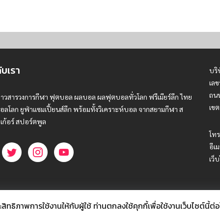
กับเรา
บริ
เลข
ถนน
่าวสารวงการกีฬา ฟุตบอล ผลบอล ผลฟุตบอลทั่วโลก ฟรีเมียร์ลีก ไทย
เขต
อลโลก ยูฟ่าแซมเปี้ยนส์ลีก พร้อมทั้งวิเคราะห์บอล จากสยามกีฬา ส
เก้อร์ สปอร์ตพูล
โทร
อีเม
เว็
ธิภาพการใช้งานให้กับผู้ใช้ ท่านตกลงใช้คุกกี้เพื่อใช้งานเว็บไซต์นี้ต่