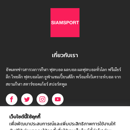
เกี่ยวกับเรา
อัพเดทข่าวสารวงการกีฬา ฟุตบอล ผลบอล ผลฟุตบอลทั่วโลก ฟรีเมียร์
ลีก ไทยลีก ฟุตบอลโลก ยูฟ่าแซมเปี้ยนส์ลีก พร้อมทั้งวิเคราะห์บอล จาก
สยามกีฬา สตาร์ชอคเก้อร์ สปอร์ตพูล
บริษัท สยามสปอร์ต ซินติเคท จำกัด (มหาชน)
เว็บไซต์นี้ใช้คุกกี้
เลขที่ 66/26 - 29 ซอยรามอินทรา 40
เพื่อพัฒนาประสบการณ์และเพิ่มประสิทธิภาพการใช้งานให้
ถนนรามอินทรา แขวงนวลจันทร์