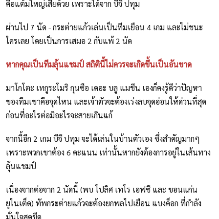
คือแต้มใหญ่เสียด้วย เพราะได้จาก บีจี ปทุม
ผ่านไป 7 นัด - กระต่ายแก้วเล่นเป็นทีมเยือน 4 เกม และไม่ชนะ
ใครเลย โดยเป็นการเสมอ 2 กับแพ้ 2 นัด
หากคุณเป็นทีมลุ้นแชมป์ สถิตินี้ไม่ควรจะเกิดขึ้นเป็นอันขาด
มาโกโตะ เทกูระโมริ กุนซือ เดอะ บลู แมชีน เองก็คงรู้ดีว่าปัญหา
ของทีมเขาคือจุดไหน และเจ้าตัวจะต้องเร่งลบจุดอ่อนให้ด่วนที่สุด
ก่อนที่อะไรต่อมิอะไรจะสายเกินแก้
จากนี้อีก 2 เกม บีจี ปทุม จะได้เล่นในบ้านตัวเอง ซึ่งสำคัญมากๆ
เพราะพวกเขาต้อง 6 คะแนน เท่านั้นหากยังต้องการอยู่ในเส้นทาง
ลุ้นแชมป์
เนื่องจากต่อจาก 2 นัดนี้ (พบ โปลิศ เทโร เอฟซี และ ขอนแก่น
ยูไนเต็ด) ทัพกระต่ายแก้วจะต้องยกพลไปเยือน แบงค็อก ที่กำลัง
มั่นใจสุดขีด