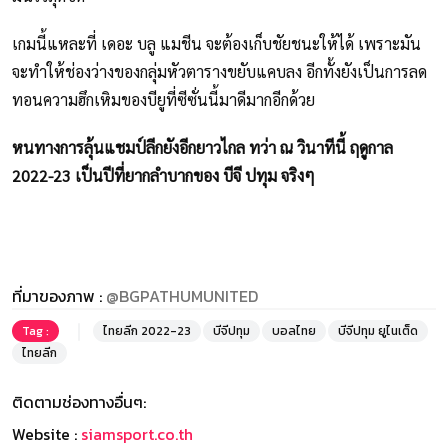
เกมนี้แหละที่ เดอะ บลู แมชีน จะต้องเก็บชัยชนะให้ได้ เพราะมัน
จะทำให้ช่องว่างของกลุ่มหัวตารางขยับแคบลง อีกทั้งยังเป็นการลด
ทอนความฮึกเหิมของบียูที่ซีซั่นนี้มาดีมากอีกด้วย
หนทางการลุ้นแชมป์ลีกยังอีกยาวไกล ทว่า ณ วินาทีนี้ ฤดูกาล
2022-23 เป็นปีที่ยากลำบากของ บีจี ปทุม จริงๆ
ที่มาของภาพ :
@BGPATHUMUNITED
Tag :
ไทยลีก 2022-23
บีจีปทุม
บอลไทย
บีจีปทุม ยูไนเต็ด
ไทยลีก
ติดตามช่องทางอื่นๆ:
Website :
siamsport.co.th