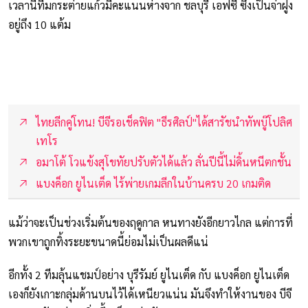
เวลานี้ทีมกระต่ายแก้วมีคะแนนห่างจาก ชลบุรี เอฟซี ซึ่งเป็นจ่าฝูง
อยู่ถึง 10 แต้ม
ไทยลีกคู่โทน! บีจีรอเช็คฟิต "ธีรศิลป์"ได้สารัชนำทัพบู๊โปลิศ
เทโร
อมาโต้ โวแข้งสุโขทัยปรับตัวได้แล้ว ลั่นปีนี้ไม่ดิ้นหนีตกชั้น
แบงค็อก ยูไนเต็ด ไร้พ่ายเกมลีกในบ้านครบ 20 เกมติด
แม้ว่าจะเป็นช่วงเริ่มต้นของฤดูกาล หนทางยังอีกยาวไกล แต่การที่
พวกเขาถูกทิ้งระยะขนาดนี้ย่อมไม่เป็นผลดีแน่
อีกทั้ง 2 ทีมลุ้นแชมป์อย่าง บุรีรัมย์ ยูไนเต็ด กับ แบงค็อก ยูไนเต็ด
เองก็ยังเกาะกลุ่มด้านบนไว้ได้เหนียวแน่น มันจึงทำให้งานของ บีจี