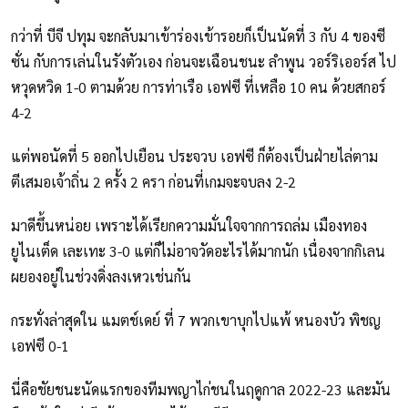
กว่าที่ บีจี ปทุม จะกลับมาเข้าร่องเข้ารอยก็เป็นนัดที่ 3 กับ 4 ของซี
ซั่น กับการเล่นในรังตัวเอง ก่อนจะเฉือนชนะ ลำพูน วอร์ริเออร์ส ไป
หวุดหวิด 1-0 ตามด้วย การท่าเรือ เอฟซี ที่เหลือ 10 คน ด้วยสกอร์
4-2
แต่พอนัดที่ 5 ออกไปเยือน ประจวบ เอฟซี ก็ต้องเป็นฝ่ายไล่ตาม
ตีเสมอเจ้าถิ่น 2 ครั้ง 2 ครา ก่อนที่เกมจะจบลง 2-2
มาดีขึ้นหน่อย เพราะได้เรียกความมั่นใจจากการถล่ม เมืองทอง
ยูไนเต็ด เละเทะ 3-0 แต่ก็ไม่อาจวัดอะไรได้มากนัก เนื่องจากกิเลน
ผยองอยู่ในช่วงดิ่งลงเหวเช่นกัน
กระทั่งล่าสุดใน แมตช์เดย์ ที่ 7 พวกเขาบุกไปแพ้ หนองบัว พิชญ
เอฟซี 0-1
นี่คือชัยชนะนัดแรกของทีมพญาไก่ชนในฤดูกาล 2022-23 และมัน