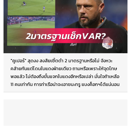
"คูเปอร์" สุดงง สงสัยเชิ้ตดำ 2 มาตรฐานหรือไม่ จังหวะ
คล้ายกันแต่โดนใบแดงฝ่ายเดียว ถามหรือเพราะให้จุดโทษ
พอแล้ว ไม่ต้องถึงขั้นแจกใบแดงอีกหรือเปล่า มั่นใจถ้าเหลือ
11 คนเท่ากัน การท่าเรือน่าจะเอาชนะทรู แบงค็อกฯได้แน่นอน