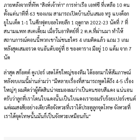
ภายหลังจากที่ทัพ "สิงห์เจ้าท่า" การท่าเรือ เอฟซี ที่เหลือ 10 คน
ตั้งแต่นาทีที่ 63 ของเกม สามารถเปิดบ้านยันเสมอ ทรู แบงค็อก
ยูไนเต็ด 1-1 ในศึกฟุตบอลไทยลีก 1 ฤดูกาล 2022-23 นัดที่ 7 ที่
สนามแพท สเตเดี้ยม เมื่อวันอาทิตย์ที่ 2 ต.ค.ที่ผ่านมา ทำให้
สถานการณ์ตอนนี้พวกเขาไม่ชนะใคร 4 เกมติดแล้ว แถม 3 เกม
หลังสุดเสมอรวด จนอันดับอยู่ที่ 8 ของตาราง มีอยู่ 10 แต้ม จาก 7
นัด
ล่าสุด สก็อตต์ คูเปอร์ เฮดโค้ชใหญ่ของทีม ได้ออกมาให้สัมภาษณ์
หลังจบเกมนี้ผ่านล่ามว่า "มีหลายเรื่องที่สามารถพูดได้ถึง 4-5 เรื่อง
ใหญ่ๆ ผมคิดว่าผู้ตัดสินน่าจะมองผมว่าเป็นคนชอบสีแดง แน่นอน
ครับว่าลูกที่เราโดนใบแดงนั้นเป็นใบแดงเรายอมรับร้อยเปอร์เซนต์
แต่ผมสงสัยอย่างเดียวคือจังหวะที่เราได้ประตูลูกจุดโทษ จังหวะที่
เราได้จุดโทษนั้นมันก็เป็นจังหวะเหมือนกัน"