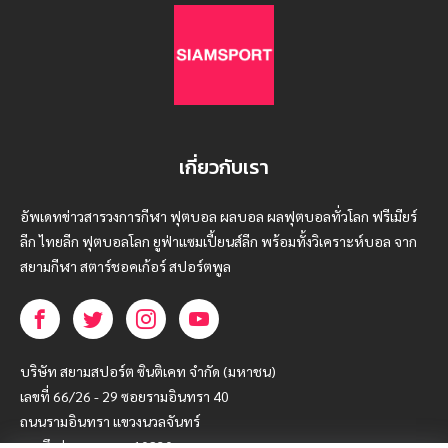
เกี่ยวกับเรา
อัพเดทข่าวสารวงการกีฬา ฟุตบอล ผลบอล ผลฟุตบอลทั่วโลก ฟรีเมียร์
ลีก ไทยลีก ฟุตบอลโลก ยูฟ่าแซมเปี้ยนส์ลีก พร้อมทั้งวิเคราะห์บอล จาก
สยามกีฬา สตาร์ชอคเก้อร์ สปอร์ตพูล
บริษัท สยามสปอร์ต ซินติเคท จำกัด (มหาชน)
เลขที่ 66/26 - 29 ซอยรามอินทรา 40
ถนนรามอินทรา แขวงนวลจันทร์
เขตบึงกุ่ม กรุงเทพฯ 10230