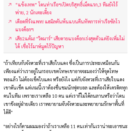
“แข้งเทพ” โดนท่าเรือฯเปิดบริสุทธิ์เม็ดแรก,3 ทีมยังไร้
พ่าย, 2 นักเตะเดี้ยง
เดือดที่รังแพท! แฮมิลตันพ้นแบนคืนทัพการท่าเรือซัลโว
แบงค็อกฯ
เสีย2แต้ม! "วิดมาร์" เสียดายแบงค็อกเร่งสุดตัวแต่ยิงเพิ่มไม่
ได้ เชื่อไร้มาห์มูดไร้ปัญหา
"ถ้าเทียบกับจังหวะที่เราเสียใบแดง ซึ่งเป็นการปะทะเหมือนกัน
เพียงแต่ว่าเราอยู่ในกรอบเขตโทษเขาอาจจะมองว่าให้จุดโทษ
พอแล้ว ไม่ต้องเช็คใบแดง หรือยังไง แต่กับจังหวะที่เราเสียใบแดง
เขาดันเช็ค แต่เกมนี้เราต้องชื่นชมนักฟุตบอล และต้องให้เครดิตทุก
คนในทีม เพราะเราเหลือ 10 คน แต่เราก็ไม่ได้ลนลานหรือว่าโดน
เขาขึงอยู่ฝ่ายเดียว เราพยายามจับจังหวะและพยายามรักษาพื้นที่
ได้ดี"
"อย่างไรก็ตามผมมองว่าถ้าเราเหลือ 11 คนเท่ากันเราน่าจะเอาชนะ