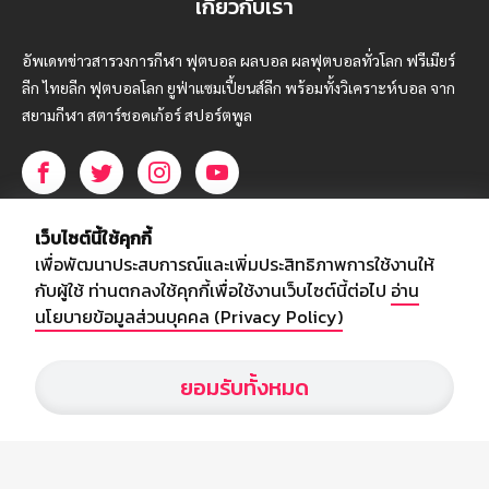
เกี่ยวกับเรา
อัพเดทข่าวสารวงการกีฬา ฟุตบอล ผลบอล ผลฟุตบอลทั่วโลก ฟรีเมียร์
ลีก ไทยลีก ฟุตบอลโลก ยูฟ่าแซมเปี้ยนส์ลีก พร้อมทั้งวิเคราะห์บอล จาก
สยามกีฬา สตาร์ชอคเก้อร์ สปอร์ตพูล
บริษัท สยามสปอร์ต ซินติเคท จำกัด (มหาชน)
เว็บไซต์นี้ใช้คุกกี้
เลขที่ 66/26 - 29 ซอยรามอินทรา 40
เพื่อพัฒนาประสบการณ์และเพิ่มประสิทธิภาพการใช้งานให้
ถนนรามอินทรา แขวงนวลจันทร์
กับผู้ใช้ ท่านตกลงใช้คุกกี้เพื่อใช้งานเว็บไซต์นี้ต่อไป
อ่าน
เขตบึงกุ่ม กรุงเทพฯ 10230
นโยบายข้อมูลส่วนบุคคล (Privacy Policy)
โทร : 02-5088-000
ยอมรับทั้งหมด
อีเมล์ :
webmaster@siamsport.co.th
เว็บไซต์ : www.siamsport.co.th