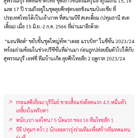
สุพรรณบุรี ติดทีมชาติไทย ชุดเยาวชนตั้งแต่รุ่นอายุไม่เกิน 15, 16
และ 17 ปี รวมถึงอยู่ในชุดลุยศึกฟุตบอลชิงแชมป์เอเชีย ที่
ประเทศไทยได้เป็นเจ้าภาพ ที่สนามบีจี สเตเดี้ยม (ปทุมธานี สเต
เดี้ยม) เมื่อ 15 มิ.ย.-2 ก.ค. 2566 ที่ผ่านมาอีกด้วย
"แอนฟิลด์" ขยับขึ้นชุดใหญ่ทัพ "เดอะ แรบบิท" ในซีซั่น 2023/24
พร้อมร่วมซ้อมในช่วงปรีซีซั่นที่ผ่านมา ก่อนถูกปล่อยยืมตัวไปให้กับ
สุพรรณบุรี เอฟซี ทีมบ้านเกิด ลุยศึกไทยลีก 2 ฤดูกาล 2023/24
กระแสดีเยี่ยม! บุรีรัมย์ ขายเสื้อแข่งล็อตแรก 4.5 หมื่นตัว
เกลี้ยงในพริบตา
หนัก,เบา แค่ไหน? 5 นัดแรก ของ 16 ทีมไทยลีก 1
บีจี ปทุมฯ คว้า 2 นักเตะดาวรุ่งร่วมทีมเพื่อสร้างทีมทดแทน
รุ่นพี่