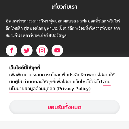
เกี่ยวกับเรา
อัพเดทข่าวสารวงการกีฬา ฟุตบอล ผลบอล ผลฟุตบอลทั่วโลก ฟรีเมียร์
ลีก ไทยลีก ฟุตบอลโลก ยูฟ่าแซมเปี้ยนส์ลีก พร้อมทั้งวิเคราะห์บอล จาก
สยามกีฬา สตาร์ชอคเก้อร์ สปอร์ตพูล
บริษัท สยามสปอร์ต ซินติเคท จำกัด (มหาชน)
เว็บไซต์นี้ใช้คุกกี้
เลขที่ 66/26 - 29 ซอยรามอินทรา 40
เพื่อพัฒนาประสบการณ์และเพิ่มประสิทธิภาพการใช้งานให้
ถนนรามอินทรา แขวงนวลจันทร์
กับผู้ใช้ ท่านตกลงใช้คุกกี้เพื่อใช้งานเว็บไซต์นี้ต่อไป
อ่าน
เขตบึงกุ่ม กรุงเทพฯ 10230
นโยบายข้อมูลส่วนบุคคล (Privacy Policy)
โทร : 02-5088-000
ยอมรับทั้งหมด
อีเมล์ :
webmaster@siamsport.co.th
เว็บไซต์ : www.siamsport.co.th