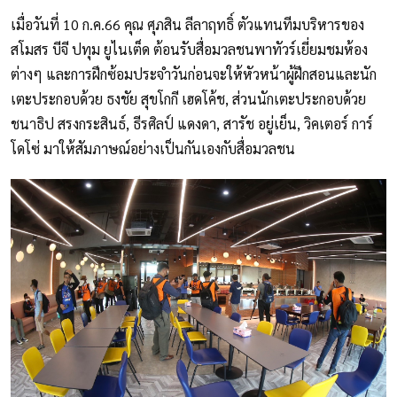
เมื่อวันที่ 10 ก.ค.66 คุณ ศุภสิน ลีลาฤทธิ์ ตัวแทนทีมบริหารของ
สโมสร บีจี ปทุม ยูไนเต็ด ต้อนรับสื่อมวลชนพาทัวร์เยี่ยมชมห้อง
ต่างๆ และการฝึกซ้อมประจำวันก่อนจะให้หัวหน้าผู้ฝึกสอนและนัก
เตะประกอบด้วย ธงชัย สุขโกกี เฮดโค้ช, ส่วนนักเตะประกอบด้วย
ชนาธิป สรงกระสินธ์, ธีรศิลป์ แดงดา, สารัช อยู่เย็น, วิคเตอร์ การ์
โดโซ่ มาให้สัมภาษณ์อย่างเป็นกันเองกับสื่อมวลชน