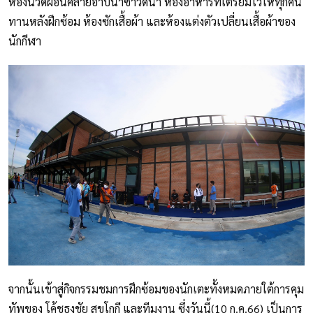
ห้องนวดผ่อนคลายอาบน้ำซาวด์น่า ห้องอาหารที่เตรียมไว้ให้ทุกคน
ทานหลังฝึกซ้อม ห้องซักเสื้อผ้า และห้องแต่งตัวเปลี่ยนเสื้อผ้าของ
นักกีฬา
จากนั้นเข้าสู่กิจกรรมชมการฝึกซ้อมของนักเตะทั้งหมดภายใต้การคุม
ทัพของ โค้ชธงชัย สุขโกกี และทีมงาน ซึ่งวันนี้(10 ก.ค.66) เป็นการ