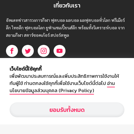
เกี่ยวกับเรา
อัพเดทข่าวสารวงการกีฬา ฟุตบอล ผลบอล ผลฟุตบอลทั่วโลก ฟรีเมียร์
ลีก ไทยลีก ฟุตบอลโลก ยูฟ่าแซมเปี้ยนส์ลีก พร้อมทั้งวิเคราะห์บอล จาก
สยามกีฬา สตาร์ชอคเก้อร์ สปอร์ตพูล
บริษัท สยามสปอร์ต ซินติเคท จำกัด (มหาชน)
เว็บไซต์นี้ใช้คุกกี้
เลขที่ 66/26 - 29 ซอยรามอินทรา 40
เพื่อพัฒนาประสบการณ์และเพิ่มประสิทธิภาพการใช้งานให้
ถนนรามอินทรา แขวงนวลจันทร์
กับผู้ใช้ ท่านตกลงใช้คุกกี้เพื่อใช้งานเว็บไซต์นี้ต่อไป
อ่าน
เขตบึงกุ่ม กรุงเทพฯ 10230
นโยบายข้อมูลส่วนบุคคล (Privacy Policy)
โทร : 02-5088-000
ยอมรับทั้งหมด
อีเมล์ :
webmaster@siamsport.co.th
เว็บไซต์ : www.siamsport.co.th