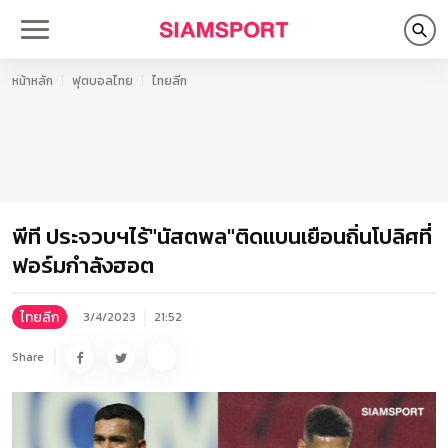
หน้าหลัก
ฟุตบอลไทย
ไทยลีก
พีที ประจวบฯไร้"นัสตพล"ติดแบนเยือนถิ่นโปลิศที่
ฟอร์มกำลังฮอต
ไทยลีก
3/4/2023
21:52
Share