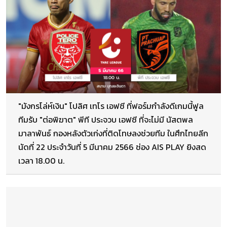
"มังกรโล่ห์เงิน" โปลิศ เทโร เอฟซี ที่ฟอร์มกำลังดีเกมนี้ฟูล
ทีมรับ "ต่อพิฆาต" พีที ประจวบ เอฟซี ที่จะไม่มี นัสตพล
มาลาพันธ์ กองหลังตัวเก่งที่ติดโทษลงช่วยทีม ในศึกไทยลีก
นัดที่ 22 ประจำวันที่ 5 มีนาคม 2566 ช่อง AIS PLAY ยิงสด
เวลา 18.00 น.