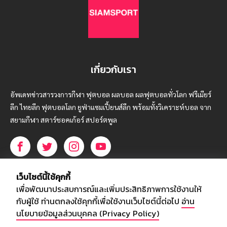
เกี่ยวกับเรา
อัพเดทข่าวสารวงการกีฬา ฟุตบอล ผลบอล ผลฟุตบอลทั่วโลก ฟรีเมียร์
ลีก ไทยลีก ฟุตบอลโลก ยูฟ่าแซมเปี้ยนส์ลีก พร้อมทั้งวิเคราะห์บอล จาก
สยามกีฬา สตาร์ชอคเก้อร์ สปอร์ตพูล
บริษัท สยามสปอร์ต ซินติเคท จำกัด (มหาชน)
เว็บไซต์นี้ใช้คุกกี้
เลขที่ 66/26 - 29 ซอยรามอินทรา 40
เพื่อพัฒนาประสบการณ์และเพิ่มประสิทธิภาพการใช้งานให้
ถนนรามอินทรา แขวงนวลจันทร์
กับผู้ใช้ ท่านตกลงใช้คุกกี้เพื่อใช้งานเว็บไซต์นี้ต่อไป
อ่าน
เขตบึงกุ่ม กรุงเทพฯ 10230
นโยบายข้อมูลส่วนบุคคล (Privacy Policy)