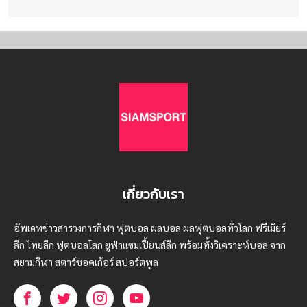
เกี่ยวกับเรา
อัพเดทข่าวสารวงการกีฬา ฟุตบอล ผลบอล ผลฟุตบอลทั่วโลก ฟรีเมียร์
ลีก ไทยลีก ฟุตบอลโลก ยูฟ่าแซมเปี้ยนส์ลีก พร้อมทั้งวิเคราะห์บอล จาก
สยามกีฬา สตาร์ชอคเก้อร์ สปอร์ตพูล