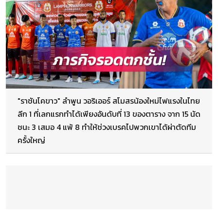
"ราชันโคขาว" ลำพูน วอริเออร์ สโมสรน้องใหม่ไฟแรงในไทย
ลีก 1 ที่เลกแรกทำได้เพียงอันดับที่ 13 ของตาราง จาก 15 นัด
ชนะ 3 เสมอ 4 แพ้ 8 ทำให้ช่วงเบรคไปพวกเขาได้ผ่าตัดทีม
ครั้งใหญ่