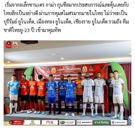
เริ่มจากอเล็กซานเดร กาม่า กุนซือมากประสบการณ์และคุ้นเคยกับ
ไทยลีกเป็นอย่างดี ผ่านการคุมสโมสรมากมายในไทย ไม่ว่าจะเป็น
บุรีรัมย์ ยูไนเต็ด, เมืองทอง ยูไนเต็ด, เชียงราย ยูไนเต็ด รวมถึง ทีม
ชาติไทยยู-23 ปี เข้ามาคุมทัพ