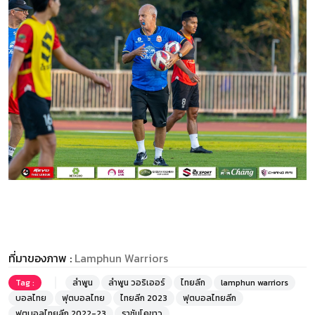
ที่มาของภาพ :
Lamphun Warriors
Tag :
ลำพูน
ลำพูน วอริเออร์
ไทยลีก
lamphun warriors
บอลไทย
ฟุตบอลไทย
ไทยลีก 2023
ฟุตบอลไทยลีก
ฟุตบอลไทยลีก 2022-23
ราชันโคขาว