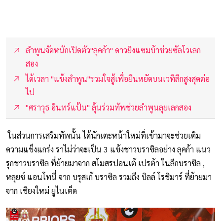
ลำพูนจัดหนักเปิดตัว"ลุคก้า" ดาวยิงแซมบ้าช่วยซัลโวเลก
สอง
ได้เวลา "แข้งลำพูน"รวมใจสู้เพื่อยืนหยัดบนเวทีลีกสูงสุดต่อ
ไป
"ศราวุธ อินทร์แป้น" ลุ้นร่วมทัพช่วยลำพูนลุยเลกสอง
ในส่วนการเสริมทัพนั้น ได้นักเตะหน้าใหม่ที่เข้ามาจะช่วยเติม
ความแข็งแกร่ง ราไม่ว่าจะเป็น 3 แข้งชาวบราซิลอย่าง ลุคก้า แนว
รุกชาวบราซิล ที่ย้ายมาจาก สโมสรปอนเต้ เปรต้า ในลีกบราซิล ,
หลุยซ์ แอนโทนี่ จาก บรุสเก้ บราซิล รวมถึง บิลล์ โรชิมาร์ ที่ย้ายมา
จาก เชียงใหม่ ยูไนเต็ด