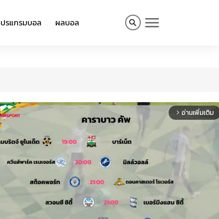
โปรแกรมบอล
ผลบอล
อ่านเพิ่มเติม
arrow_forward_ios