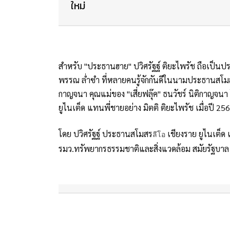
ใหม่
สำหรับ "ประธานฮาย" ปวิศรัฐฐ์ ติยะไพรัช ถือเป็น
พรรณ ล่ำซำ ที่หลายคนรู้จักกันดีในนามประธานสโมสร "สิ
กาญจนา คุณแม่ของ "เสี่ยฟลุ๊ค" ธนวัชร์ นิติกาญจน
ยูไนเต็ด แทนพี่ชายอย่าง มิตติ ติยะไพรัช เมื่อปี 25
โดย ปวิศรัฐฐ์ ประธานสโมสร
เชียงราย ยูไนเต็ด
ลีโอ
รมว.ทรัพยากรธรรมชาติและสิ่งแวดล้อม สมัยรัฐบาล 