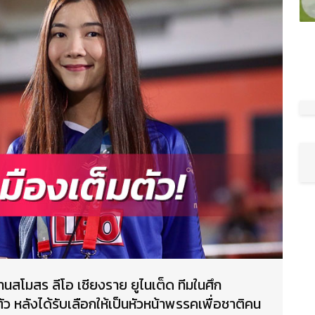
นสโมสร ลีโอ เชียงราย ยูไนเต็ด ทีมในศึก
ัว หลังได้รับเลือกให้เป็นหัวหน้าพรรคเพื่อชาติคน