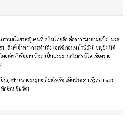
ประธานสโมสรหญิงคนที่ 2 ในไทยลีก ต่อจาก "มาดามแป้ง" นวล
งห์เจ้าท่า" การท่าเรือ เอฟซี ก่อนหน้านี้ยังมี บุญยิ่ง นิติ
า โดยเจ้าตัวรับบทเข้ามาเป็นประธานสโมสร ลีโอ เชียงราย
62
 เป็นลูกสาว นายยงยุทธ ติยะไพรัช อดีตประธานรัฐสภา และ
ทักษิณ ชินวัตร