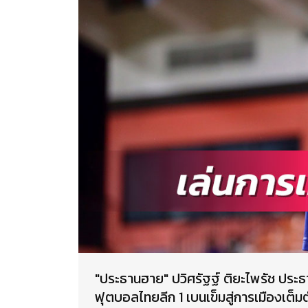
"ประธานฮาย" ปวิศรัฐฐ์ ติยะไพรัช ประธา
ฟุตบอลไทยลีก 1 เบนเข็มสู่การเมืองเต็มต