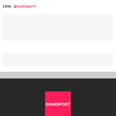
Line :
@siamsport