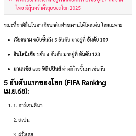
ไทย มีลุ้นคว้าตั๋วลุยบอลโลก 2025
ขณะที่ชาติอื่นในอาเซียนกลับทำผลงานได้โดดเด่น โดยเฉพาะ
เวียดนาม
ขยับขึ้นถึง 5 อันดับ มาอยู่ที่
อันดับ 109
อินโดนีเซีย
ขยับ 4 อันดับ มาอยู่ที่
อันดับ 123
มาเลเซีย
และ
ฟิลิปปินส์
ต่างก็ก้าวขึ้นมาเช่นกัน
5 อันดับแรกของโลก (FIFA Ranking
เม.ย.68):
1. อาร์เจนตินา
2. สเปน
3. ฝรั่งเศส