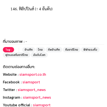
146. ฟิลิปปินส์ (↑ 4 อันดับ)
ที่มาของภาพ :
-
Tag :
ช้างศึก
ไทย
ทัพช้างศึก
ทีมชาติไทย
ฟีฟ่าแรงกิ้ง
ฟุตบอลทีมชาติไทย
อันดับโลก
ติดตามช่องทางอื่นๆ:
Website :
siamsport.co.th
Facebook :
siamsport
Twitter :
siamsport_news
Instagram :
siamsport_news
Youtube official :
siamsport