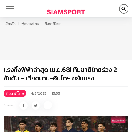
หน้าหลัก
ฟุตบอลไทย
ทีมชาติไทย
แรงกิ้งฟีฟ่าล่าสุด เม.ย.68! ทีมชาติไทยร่วง 2
อันดับ – เวียดนาม-อินโดฯ ขยับแรง
ทีมชาติไทย
4/3/2025
15:55
Share