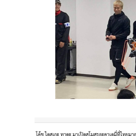
โค้ช ไดสุเกะ ทาดะ มาเปิดสโมสรอะคาเดมี่ที่ไทยมาอย