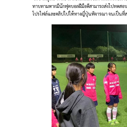
ทาบทามหากมีนักฟุตบอลฝีมือดีสามารถส่งไปทดสอบฝีเ
โปรไฟล์และคลิปไปให้ทางญี่ปุ่นพิจารณา จนเป็นที่สน