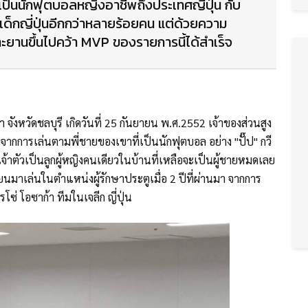
ารเป็นนักฟุตบอลหญิงอาชีพถึงประเทศญี่ปุ่น กับ
บเด็กญี่ปุ่นอีกกว่าหลายร้อยคน แต่ด้วยความ
ทะยานขึ้นไปคว้า MVP ของรายการนี้ได้สำเร็จ
 จังหวัดชลบุรี เกิดวันที่ 25 กันยายน พ.ศ.2552 เจ้าของส่วนสูง
จากการเล่นตามพี่ชายของเขาที่เป็นนักฟุตบอล อย่าง "ปั๊ป" กวี
 โดยเจ้าตัวเป็นลูกผู้หญิงคนเดียวในบ้านที่เหลือจะเป็นผู้ชายหมดเลย
ี่ยนมาเล่นในตำแหน่งผู้รักษาประตูเมื่อ 2 ปีที่ผ่านมา จากการ
ซ่ โอซาก้า ทีมในเจลีก ญี่ปุ่น