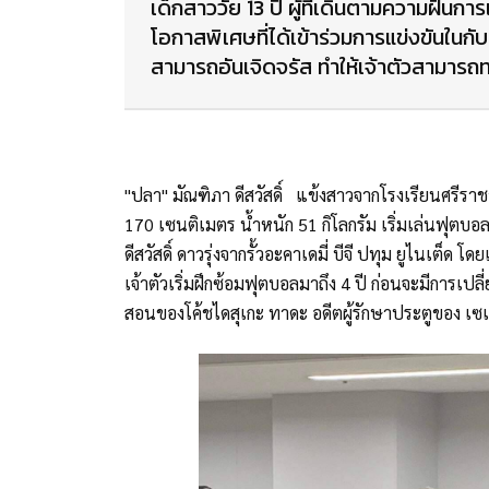
เด็กสาววัย 13 ปี ผู้ที่เดินตามความฝันก
โอกาสพิเศษที่ได้เข้าร่วมการแข่งขันในกั
สามารถอันเจิดจรัส ทำให้เจ้าตัวสามารถ
"ปลา" มัณฑิภา ดีสวัสดิ์ แข้งสาวจากโรงเรียนศรีราชา
170 เซนติเมตร น้ำหนัก 51 กิโลกรัม เริ่มเล่นฟุตบอล
ดีสวัสดิ์ ดาวรุ่งจากรั้วอะคาเดมี่ บีจี ปทุม ยูไนเต็ด
เจ้าตัวเริ่มฝึกซ้อมฟุตบอลมาถึง 4 ปี ก่อนจะมีการเปล
สอนของโค้ชไดสุเกะ ทาดะ อดีตผู้รักษาประตูของ เซเรโ