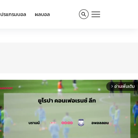
โปรแกรมบอล
ผลบอล
อ่านเพิ่มเติม
arrow_forward_ios