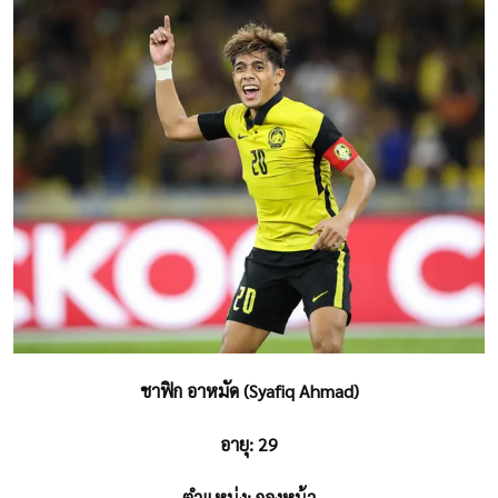
ชาฟิก อาหมัด (Syafiq Ahmad)
อายุ: 29
ตำแหน่ง: กองหน้า