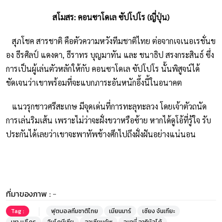
สโมสร: คอนซาโดเล ซัปโปโร (ญี่ปุ่น)
สุภโชค สารชาติ คือตัวความหวังทีมชาติไทย ต่อจากเจเนอเรชั่นข
อง ธีรศิลป์ แดงดา, ธีราทร บุญมาทัน และ ชนาธิป สรงกระสินธ์ ซึ่ง
การเป็นผู้เล่นตัวหลักให้กับ คอนซาโดเล ซัปโปโร นั้นพิสูจน์ได้
ชัดเจนว่าเขาพร้อมที่จะแบกภาระอันหนักอึ้งนี้ในอนาคต
แนวรุกชาวศรีสะเกษ มีจุดเด่นที่การทะลุทะลวง โดยเจ้าตัวถนัด
การเล่นริมเส้น เพราะไม่ว่าจะฝั่งขวาหรือซ้าย หากได้ดูโอ้ที่รู้ใจ รับ
ประกันได้เลยว่าเขาจะพาทัพช้างศึกไปถึงฝั่งฝันอย่างแน่นอน
ที่มาของภาพ :
-
Tag :
ฟุตบอลทีมชาติไทย
เมียนมาร์
เซียง จันเทียะ