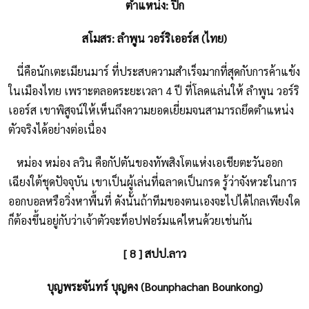
ตำแหน่ง: ปีก
สโมสร: ลำพูน วอร์ริเออร์ส (ไทย)
นี่คือนักเตะเมียนมาร์ ที่ประสบความสำเร็จมากที่สุดกับการค้าแข้ง
ในเมืองไทย เพราะตลอดระยะเวลา 4 ปี ที่โลดแล่นให้ ลำพูน วอร์ริ
เออร์ส เขาพิสูจน์ให้เห็นถึงความยอดเยี่ยมจนสามารถยึดตำแหน่ง
ตัวจริงได้อย่างต่อเนื่อง
หม่อง หม่อง ลวิน คือกัปตันของทัพสิงโตแห่งเอเชียตะวันออก
เฉียงใต้ชุดปัจจุบัน เขาเป็นผู้เล่นที่ฉลาดเป็นกรด รู้ว่าจังหวะในการ
ออกบอลหรือวิ่งหาพื้นที่ ดังนั้นถ้าทีมของตนเองจะไปได้ไกลเพียงใด
ก็ต้องขึ้นอยู่กับว่าเจ้าตัวจะท็อปฟอร์มแค่ไหนด้วยเช่นกัน
[ 8 ] สปป.ลาว
บุญพระจันทร์ บุญคง (Bounphachan Bounkong)