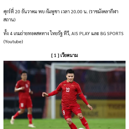
ศุกร์ที่ 20 ธันวาคม พบ กัมพูชา เวลา 20.00 น. (ราชมังคลากีฬา
สถาน)
ทั้ง 4 เกมถ่ายทอดสดทาง ไทยรัฐ ทีวี, AIS PLAY และ BG SPORTS
(Youtube)
[ 1 ] เวียดนาม