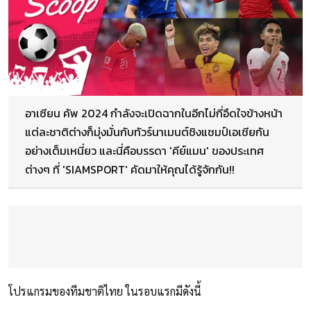
อาเซียน คัพ 2024 กำลังจะเปิดฉากในอีกไม่กี่อึดใจข้างหน้า
แต่ละชาติต่างก็มุ่งมั่นกับทัวร์นาเมนต์ชิงแชมป์เอเชียกัน
อย่างเต็มเหนี่ยว และนี่คือบรรดา 'คีย์แมน' ของประเทศ
ต่างๆ ที่ 'SIAMSPORT' คัดมาให้คุณได้รู้จักกัน!!
โปรแกรมของทีมชาติไทย ในรอบแรกมีดังนี้