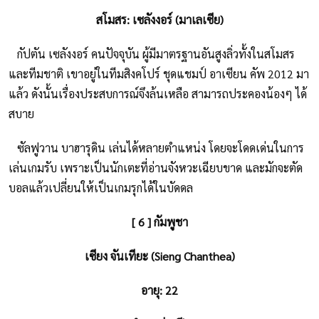
สโมสร: เซลังงอร์ (มาเลเซีย)
กัปตัน เซลังงอร์ คนปัจจุบัน ผู้มีมาตรฐานอันสูงลิ่วทั้งในสโมสร
และทีมชาติ เขาอยู่ในทีมสิงคโปร์ ชุดแชมป์ อาเซียน คัพ 2012 มา
แล้ว ดังนั้นเรื่องประสบการณ์จึงล้นเหลือ สามารถประคองน้องๆ ได้
สบาย
ซัลฟูวาน บาฮารุดิน เล่นได้หลายตำแหน่ง โดยจะโดดเด่นในการ
เล่นเกมรับ เพราะเป็นนักเตะที่อ่านจังหวะเฉียบขาด และมักจะตัด
บอลแล้วเปลี่ยนให้เป็นเกมรุกได้ในบัดดล
[ 6 ] กัมพูชา
เซียง จันเทียะ (Sieng Chanthea)
อายุ: 22