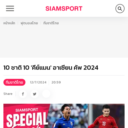
หน้าหลัก
ฟุตบอลไทย
ทีมชาติไทย
10 ชาติ 10 'คีย์แมน' อาเซียน คัพ 2024
ทีมชาติไทย
12/7/2024
20:59
Share