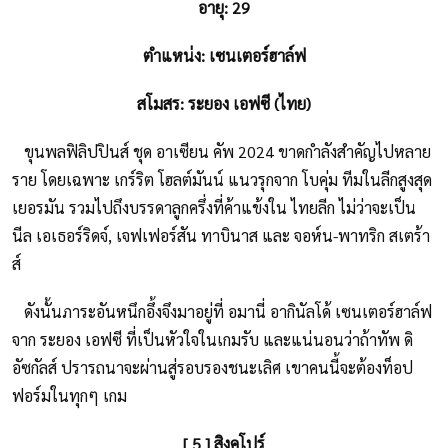
อายุ: 29
ตำแหน่ง: เซนเตอร์ฮาล์ฟ
สโมสร: ระยอง เอฟซี (ไทย)
ขุนพลฟิลิปปินส์ ชุด อาเซียน คัพ 2024 ขาดกำลังสำคัญไปหลาย
ราย โดยเฉพาะ เกร์ริต โฮลต์มันน์ แนวรุกจาก โบคุ่ม ทีมในลีกสูงสุด
เยอรมัน รวมไปถึงบรรดาลูกครึ่งที่ค้าแข้งใน ไทยลีก ไม่ว่าจะเป็น
นีล เอเธอร์ริดจ์, เจฟเฟอร์สัน ทาบินาส และ จอห์น-พาทริก สเตร้า
ส์
ดังนั้นภาระอันหนึกอึ้งจึงมาอยู่ที่ อมานี่ อากินัลโด้ เซนเตอร์ฮาล์ฟ
จาก ระยอง เอฟซี ที่เป็นหัวใจในเกมรับ และแน่นอนว่าถ้าทัพ ดิ
อัซกัลส์ ปรารถนาจะผ่านสู่รอบรองชนะเลิศ เขาคนนี้จะต้องท็อป
ฟอร์มในทุกๆ เกม
[ 5 ] สิงคโปร์