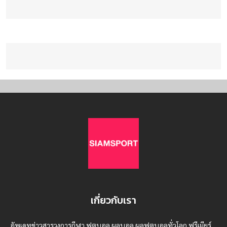
เกี่ยวกับเรา
อัพเดทข่าวสารวงการกีฬา ฟุตบอล ผลบอล ผลฟุตบอลทั่วโลก ฟรีเมียร์