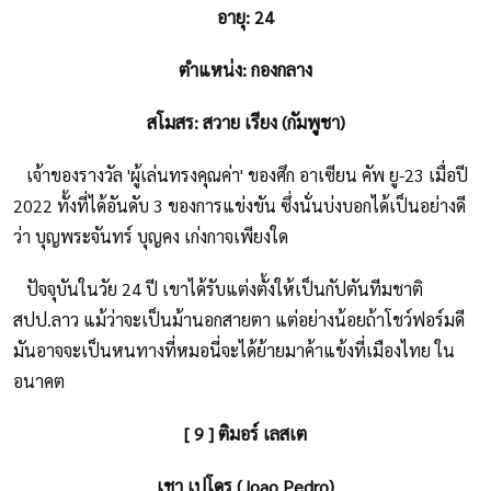
อายุ: 24
ตำแหน่ง: กองกลาง
สโมสร: สวาย เรียง (กัมพูชา)
เจ้าของรางวัล 'ผู้เล่นทรงคุณค่า' ของศึก อาเซียน คัพ ยู-23 เมื่อปี
2022 ทั้งที่ได้อันดับ 3 ของการแข่งขัน ซึ่งนั่นบ่งบอกได้เป็นอย่างดี
ว่า บุญพระจันทร์ บุญคง เก่งกาจเพียงใด
ปัจจุบันในวัย 24 ปี เขาได้รับแต่งตั้งให้เป็นกัปตันทีมชาติ
สปป.ลาว แม้ว่าจะเป็นม้านอกสายตา แต่อย่างน้อยถ้าโชว์ฟอร์มดี
มันอาจจะเป็นหนทางที่หมอนี่จะได้ย้ายมาค้าแข้งที่เมืองไทย ใน
อนาคต
[ 9 ] ติมอร์ เลสเต
เชา เปโดร (Joao Pedro)