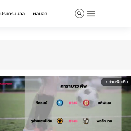
โปรแกรมบอล
ผลบอล
อ่านเพิ่มเติม
arrow_forward_ios