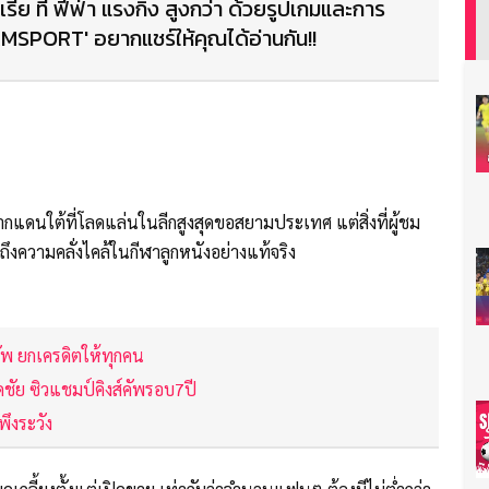
รีย ที่ ฟีฟ่า แรงกิ้ง สูงกว่า ด้วยรูปเกมและการ
'SIAMSPORT' อยากแชร์ให้คุณได้อ่านกัน!!
ากแดนใต้ที่โลดแล่นในลีกสูงสุดขอสยามประเทศ แต่สิ่งที่ผู้ชม
งความคลั่งไคล้ในกีฬาลูกหนังอย่างแท้จริง
ัพ ยกเครดิตให้ทุกคน
ดชัย ซิวแชมป์คิงส์คัพรอบ7ปี
พึงระวัง