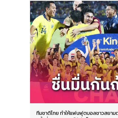
ทีมชาติไทย ทำให้แฟนฟุตบอลชาวสยามต่างช