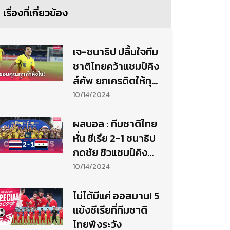
เรื่องที่เกี่ยวข้อง
เจ-ชนาธิป ปลื้มใจทีม
ชาติไทยคว้าแชมป์คิง
ส์คัพ ยกเครดิตให้ทุก
คน
10/14/2024
ผลบอล : ทีมชาติไทย
หั่น ซีเรีย 2-1 ชนาธิป
กดชัย ซิวแชมป์คิง
ส์คัพรอบ7ปี
10/14/2024
ไม่ได้มีแค่ ออสมาน! 5
แข้งซีเรียที่ทีมชาติ
ไทยพึงระวัง