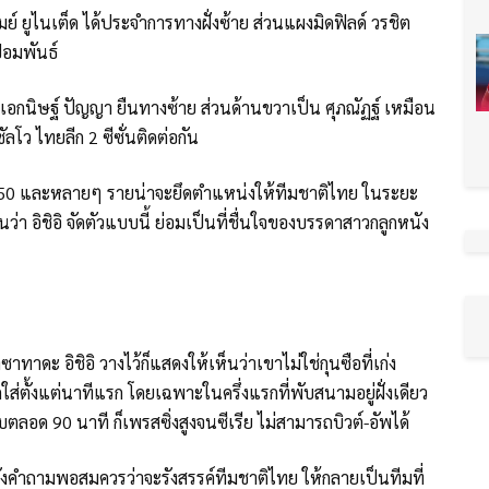
ย์ ยูไนเต็ด ได้ประจำการทางฝั่งซ้าย ส่วนแผงมิดฟิลด์ วรชิต
้อมพันธ์
เอกนิษฐ์ ปัญญา ยืนทางซ้าย ส่วนด้านขวาเป็น ศุภณัฏฐ์ เหมือน
ัลโว ไทยลีก 2 ซีซั่นติดต่อกัน
ครั้งที่ 50 และหลายๆ รายน่าจะยึดตำแหน่งให้ทีมชาติไทย ในระยะ
นว่า อิชิอิ จัดตัวแบบนี้ ย่อมเป็นที่ชื่นใจของบรรดาสาวกลูกหนัง
ซาทาดะ อิชิอิ วางไว้ก็แสดงให้เห็นว่าเขาไม่ใช่กุนซือที่เก่ง
กใส่ตั้งแต่นาทีแรก โดยเฉพาะในครึ่งแรกที่พับสนามอยู่ฝั่งเดียว
ตลอด 90 นาที ก็เพรสซิ่งสูงจนซีเรีย ไม่สามารถบิวต์-อัพได้
ั้งคำถามพอสมควรว่าจะรังสรรค์ทีมชาติไทย ให้กลายเป็นทีมที่