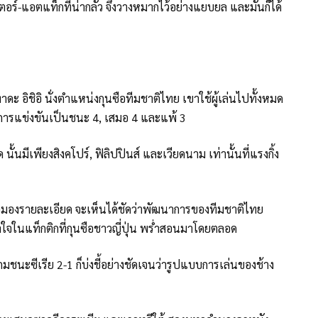
น์เตอร์-แอตแท็กที่น่ากลัว จึงวางหมากไว้อย่างแยบยล และมันก็ได้
ดะ อิชิอิ นั่งตำแหน่งกุนซือทีมชาติไทย เขาใช้ผู้เล่นไปทั้งหมด
ลการแข่งขันเป็นชนะ 4, เสมอ 4 และแพ้ 3
นั้นมีเพียงสิงคโปร์, ฟิลิปปินส์ และเวียดนาม เท่านั้นที่แรงกิ้ง
ต่เมื่อมองรายละเอียด จะเห็นได้ชัดว่าพัฒนาการของทีมชาติไทย
ข้าใจในแท็กติกที่กุนซือชาวญี่ปุ่น พร่ำสอนมาโดยตลอด
กมชนะซีเรีย 2-1 ก็บ่งชี้อย่างชัดเจนว่ารูปแบบการเล่นของช้าง