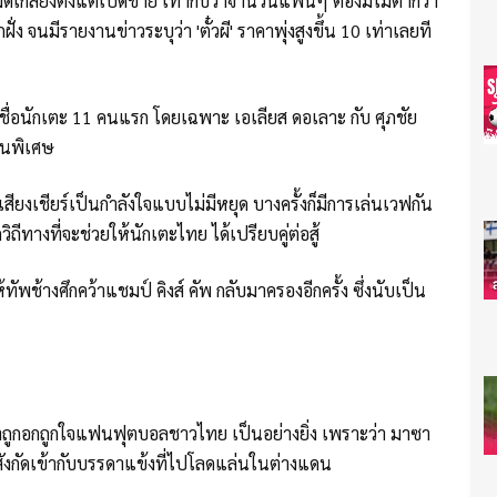
เกลี้ยงตั้งแต่เปิดขาย เท่ากับว่าจำนวนแฟนๆ ต้องมีไม่ต่ำกว่า
ั่ง จนมีรายงานข่าวระบุว่า 'ตั๋วผี' ราคาพุ่งสูงขึ้น 10 เท่าเลยที
กาศชื่อนักเตะ 11 คนแรก โดยเฉพาะ เอเลียส ดอเลาะ กับ ศุภชัย
ป็นพิเศษ
ียงเชียร์เป็นกำลังใจแบบไม่มีหยุด บางครั้งก็มีการเล่นเวฟกัน
ิถีทางที่จะช่วยให้นักเตะไทย ได้เปรียบคู่ต่อสู้
ห้ทัพช้างศึกคว้าแชมป์ คิงส์ คัพ กลับมาครองอีกครั้ง ซึ่งนับเป็น
ว่าถูกอกถูกใจแฟนฟุตบอลชาวไทย เป็นอย่างยิ่ง เพราะว่า มาซา
สังกัดเข้ากับบรรดาแข้งที่ไปโลดแล่นในต่างแดน