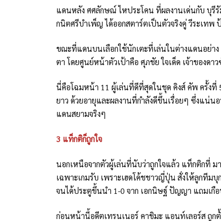
แดนหลัง ศศลักษณ์ ไหประโคน ที่ผลงานเด่นกับ บุรีรัม
กนิตศรีบำเพ็ญ ได้ออกสตาร์ตเป็นตัวจริงคู่ วีระเทพ ป
ขณะที่แดนบนเลือกใช้นักเตะที่เล่นในต่างแดนอย่าง 
ตา โดยศูนย์หน้าตัวเป้าคือ ศุภชัย ใจเด็ด เจ้าของดาวซ
นี่คือโฉมหน้า 11 ผู้เล่นที่ดีที่สุดในชุด คิงส์ คัพ 
ยาว ด้วยอายุและผลงานที่กำลังดีขึ้นเรื่อยๆ ซึ่งแน่นอ
แดนสยามจริงๆ
3 แท็กติก็ถูกใจ
นอกเหนือจากตัวผู้เล่นที่นับว่าถูกใจแล้ว แท็กติกที่ มา
เฉพาะเกมรับ เพราะเฮดโค้ชชาวญี่ปุ่น สั่งให้ลูกทีมบุ
จนได้ประตูขึ้นนำ 1-0 จาก เอกนิษฐ์ ปัญญา แถมเกือบ
ก่อนหน้านี้อดีตเทรนเนอร์ คาชิมะ แอนท์เลอร์ส ถูกต