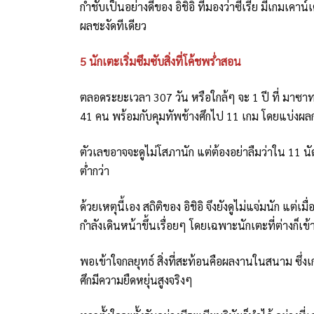
กำชับเป็นอย่างดีของ อิชิอิ ที่มองว่าซีเรีย มีเกมเคา
ผลชะงัดทีเดียว
5 นักเตะเริ่มซึมซับสิ่งที่โค้ชพร่ำสอน
ตลอดระยะเวลา 307 วัน หรือใกล้ๆ จะ 1 ปี ที่ มาซาทา
41 คน พร้อมกับคุมทัพช้างศึกไป 11 เกม โดยแบ่งผ
ตัวเลขอาจจะดูไม่โสภานัก แต่ต้องอย่าลืมว่าใน 11 นัด 
ต่ำกว่า
ด้วยเหตุนี้เอง สถิติของ อิชิอิ จึงยังดูไม่แจ่มนัก แ
กำลังเดินหน้าขึ้นเรื่อยๆ โดยเฉพาะนักเตะที่ต่างก็เ
พอเข้าใจกลยุทธ์ สิ่งที่สะท้อนคือผลงานในสนาม ซึ่งเ
ศึกมีความยืดหยุ่นสูงจริงๆ