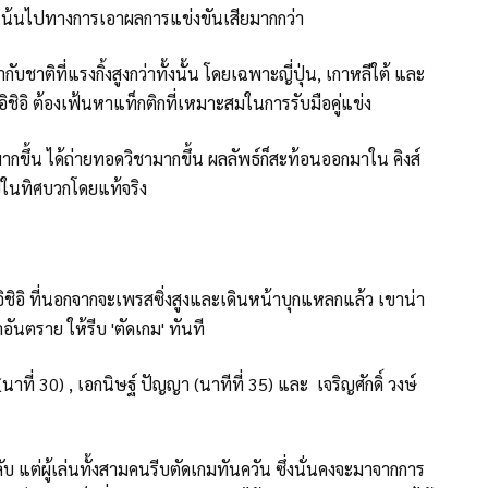
นจะเน้นไปทางการเอาผลการแข่งขันเสียมากกว่า
บชาติที่แรงกิ้งสูงกว่าทั้งนั้น โดยเฉพาะญี่ปุ่น, เกาหลีใต้ และ
 อิชิอิ ต้องเฟ้นหาแท็กติกที่เหมาะสมในการรับมือคู่แข่ง
มากขึ้น ได้ถ่ายทอดวิชามากขึ้น ผลลัพธ์ก็สะท้อนออกมาใน คิงส์
ไปในทิศบวกโดยแท้จริง
 อิชิอิ ที่นอกจากจะเพรสซิ่งสูงและเดินหน้าบุกแหลกแล้ว เขาน่า
ว่าอันตราย ให้รีบ 'ตัดเกม' ทันที
าที่ 30) , เอกนิษฐ์ ปัญญา (นาทีที่ 35) และ เจริญศักดิ์ วงษ์
ับ แต่ผู้เล่นทั้งสามคนรีบตัดเกมทันควัน ซึ่งนั่นคงจะมาจากการ