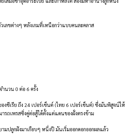
งที่เคยเสมอซาอุดีอาระเบีย และเกาหลีใต้ สองมหาอำนางลูกหนัง
ับตัวเลขต่างๆ หลังเกมที่เหนือกว่าแบบคนละคลาส
ยจำนวน 0 ต่อ 6 ครั้ง
ซีเรีย ถึง 24 เปอร์เซ็นต์ (ไทย 6 เปอร์เซ็นต์) ซึ่งมันพิสูจน์ให้
ารถเพรสซิ่งคู่ต่อสู้ได้ตั้งแต่แดนของฝั่งตรงข้าม
ยายามปลูกฝังมาเกือบๆ หนึ่งปี มันเริ่มออกดอกออกผลแล้ว