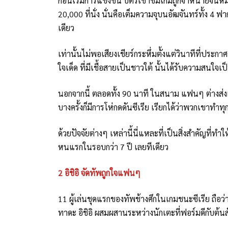
ก่อนเริ่มการแข่งขัน บัตรเข้าชมเกมถูกจำหน่ายจนหมด
20,000 ที่นั่ง นั่นคือเต็มความจุบนอัฒจันทร์ทั้ง 4 ฟากฝ
เดียว
เท่านั้นไม่พอเสียงเชียร์กระหึ่มตั้งแต่วินาทีที่ประ
ใจเด็ด ที่มีเชื้อสายเป็นชาวใต้ นั้นได้รับความสนใจเ
นอกจากนี้ ตลอดทั้ง 90 นาที ในสนาม แฟนๆ ต่างส่งเส
บางครั้งก็มีการโห่กดดันซีเรีย เรียกได้ว่าพวกเขาทำทุกว
ด้วยปัจจัยต่างๆ เหล่านี้นี่แหละที่เป็นสิ่งสำคัญที่ทำใ
หนแรกในรอบกว่า 7 ปี เลยทีเดียว
2 อิชิอิ จัดทัพถูกใจแฟนๆ
11 ผู้เล่นชุดแรกของทัพช้างศึกในเกมชนะซีเรีย ถือ
ทาดะ อิชิอิ ผสมผสานระหว่างนักเตะที่ฟอร์มดีกับต้น