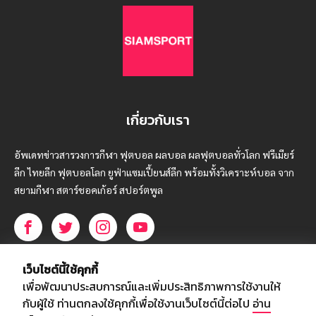
เกี่ยวกับเรา
อัพเดทข่าวสารวงการกีฬา ฟุตบอล ผลบอล ผลฟุตบอลทั่วโลก ฟรีเมียร์
ลีก ไทยลีก ฟุตบอลโลก ยูฟ่าแซมเปี้ยนส์ลีก พร้อมทั้งวิเคราะห์บอล จาก
สยามกีฬา สตาร์ชอคเก้อร์ สปอร์ตพูล
บริษัท สยามสปอร์ต ซินติเคท จำกัด (มหาชน)
เว็บไซต์นี้ใช้คุกกี้
เลขที่ 66/26 - 29 ซอยรามอินทรา 40
เพื่อพัฒนาประสบการณ์และเพิ่มประสิทธิภาพการใช้งานให้
ถนนรามอินทรา แขวงนวลจันทร์
กับผู้ใช้ ท่านตกลงใช้คุกกี้เพื่อใช้งานเว็บไซต์นี้ต่อไป
อ่าน