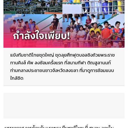
แข้งทีมชาติไทยชุดใหญ่ ชุดลุยศึกฟุตบอลชิงถ้วยพระราช
ทานคิงส์ คัพ ลงซ้อมครั้งแรก ที่สนามกีฬา ติณสูลานนท์
ท่ามกลางประชาชนชาวจังหวัดสงขลา ที่มาดูการซ้อมแบบ
ใกล้ชิด