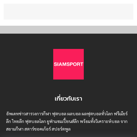
เกี่ยวกับเรา
อัพเดทข่าวสารวงการกีฬา ฟุตบอล ผลบอล ผลฟุตบอลทั่วโลก ฟรีเมียร์
ลีก ไทยลีก ฟุตบอลโลก ยูฟ่าแซมเปี้ยนส์ลีก พร้อมทั้งวิเคราะห์บอล จาก
สยามกีฬา สตาร์ชอคเก้อร์ สปอร์ตพูล