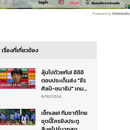
Powered by 
GliaStudio
Mute
เรื่องที่เกี่ยวข้อง
ลุ้นไปด้วยกัน! อิชิอิ
ตอบประเด็นส่ง "ธีร
ศิลป์-ชนาธิป" เกม
ทีมชาติไทย บู๊
6/10/2024
สิงคโปร์
เช็กเลย! ทีมชาติไทย
ชุดนี้ใครยิงประตู
สิงคโปร์มากสุด