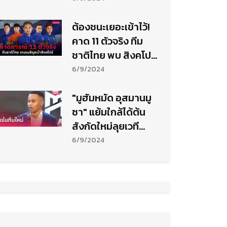
ต้องชนะเยอะเข้าไว้!
คาด 11 ตัวจริง ทีม
ชาติไทย พบ สิงคโปร์
คัดบอลโลก
6/9/2024
"มูฮัมหมัด อุสมานมู
ซา" แย้มใกล้ได้ต้น
สังกัดใหม่ลุยเวที
ยุโรปฤดูกาล
6/9/2024
2024/25