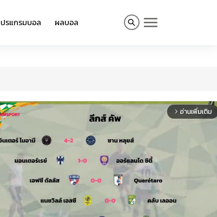
โปรแกรมบอล
ผลบอล
อ่านเพิ่มเติม
arrow_forward_ios