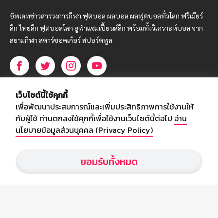
อัพเดทข่าวสารวงการกีฬา ฟุตบอล ผลบอล ผลฟุตบอลทั่วโลก ฟรีเมียร์
ลีก ไทยลีก ฟุตบอลโลก ยูฟ่าแซมเปี้ยนส์ลีก พร้อมทั้งวิเคราะห์บอล จาก
สยามกีฬา สตาร์ชอคเก้อร์ สปอร์ตพูล
บริษัท สยามสปอร์ต ซินติเคท จำกัด (มหาชน)
เว็บไซต์นี้ใช้คุกกี้
เลขที่ 66/26 - 29 ซอยรามอินทรา 40
เพื่อพัฒนาประสบการณ์และเพิ่มประสิทธิภาพการใช้งานให้
ถนนรามอินทรา แขวงนวลจันทร์
กับผู้ใช้ ท่านตกลงใช้คุกกี้เพื่อใช้งานเว็บไซต์นี้ต่อไป
อ่าน
เขตบึงกุ่ม กรุงเทพฯ 10230
นโยบายข้อมูลส่วนบุคคล (Privacy Policy)
โทร : 02-5088-000
ยอมรับทั้งหมด
อีเมล์ :
webmaster@siamsport.co.th
เว็บไซต์ : www.siamsport.co.th
© SIAMSPORT
Privacy