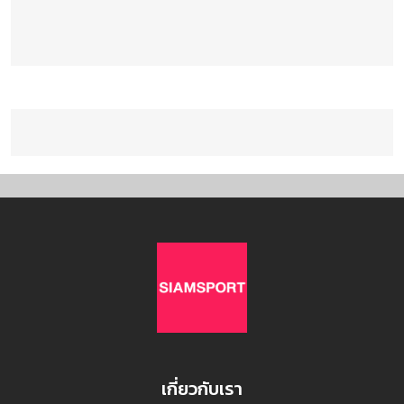
เกี่ยวกับเรา