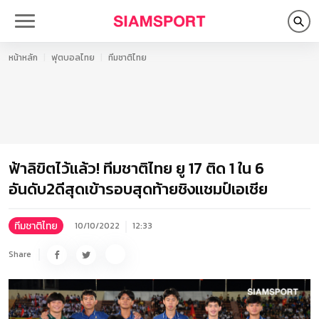
หน้าหลัก
ฟุตบอลไทย
ทีมชาติไทย
ฟ้าลิขิตไว้แล้ว! ทีมชาติไทย ยู 17 ติด 1 ใน 6
อันดับ2ดีสุดเข้ารอบสุดท้ายชิงแชมป์เอเชีย
ทีมชาติไทย
10/10/2022
12:33
Share