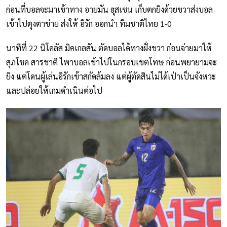
ก่อนที่บอลจะมาเข้าทาง อายมัน ฮุสเซน เก็บตกยิงด้วยขวาส่งบอล
เข้าไปตุงตาข่าย ส่งให้ อิรัก ออกนำ ทีมชาติไทย 1-0
นาทีที่ 22 นิโคลัส มิคเกลสัน ตัดบอลได้ทางฝั่งขวา ก่อนจ่ายมาให้
สุภโชค สารชาติ ไพาบอลเข้าไปในกรอบเขตโทษ ก่อนพยายามจะ
ยิง แต่โดนผู้เล่นอิรักเข้าสกัดล้มลง แต่ผู้ตัดสินไม่ได้เป่าเป็นจังหวะ
และปล่อยให้เกมดำเนินต่อไป