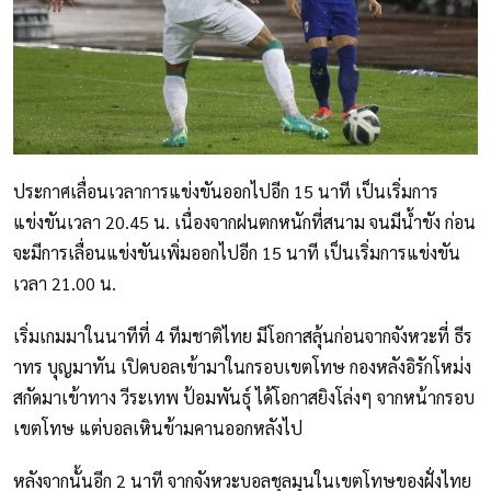
ประกาศเลื่อนเวลาการแข่งขันออกไปอีก 15 นาที เป็นเริ่มการ
แข่งขันเวลา 20.45 น. เนื่องจากฝนตกหนักที่สนาม จนมีน้ำขัง ก่อน
จะมีการเลื่อนแข่งขันเพิ่มออกไปอีก 15 นาที เป็นเริ่มการแข่งขัน
เวลา 21.00 น.
เริ่มเกมมาในนาทีที่ 4 ทีมชาติไทย มีโอกาสลุ้นก่อนจากจังหวะที่ ธีร
าทร บุญมาทัน เปิดบอลเข้ามาในกรอบเขตโทษ กองหลังอิรักโหม่ง
สกัดมาเข้าทาง วีระเทพ ป้อมพันธุ์ ได้โอกาสยิงโล่งๆ จากหน้ากรอบ
เขตโทษ แต่บอลเหินข้ามคานออกหลังไป
หลังจากนั้นอีก 2 นาที จากจังหวะบอลชุลมุนในเขตโทษของฝั่งไทย