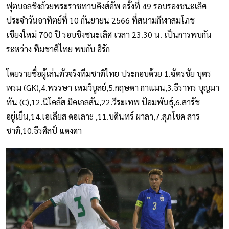
ฟุตบอลชิงถ้วยพระราชทานคิงส์คัพ ครั้งที่ 49 รอบรองชนะเลิศ
ประจำวันอาทิตย์ที่ 10 กันยายน 2566 ที่สนามกีฬาสมโภช
เชียงใหม่ 700 ปี รอบชิงชนะเลิศ เวลา 23.30 น. เป็นการพบกัน
ระหว่าง ทีมชาติไทย พบกับ อิรัก
โดยรายชื่อผู้เล่นตัวจริงทีมชาติไทย ประกอบด้วย 1.ฉัตรชัย บุตร
พรม (GK),4.พรรษา เหมวิบูลย์,5.กฤษดา กาแมน,3.ธีราทร บุญมา
ทัน (C),12.นิโคลัส มิคเกลสัน,22.วีระเทพ ป้อมพันธุ์,6.สารัช
อยู่เย็น,14.เอเลียส ดอเลาะ ,11.บดินทร์ ผาลา,7.สุภโชค สาร
ชาติ,10.ธีรศิลป์ แดงดา