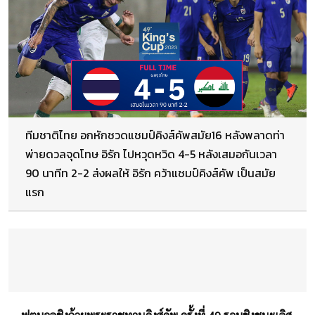
ทีมชาติไทย อกหักชวดแชมป์คิงส์คัพสมัย16 หลังพลาดท่า
พ่ายดวลจุดโทษ อิรัก ไปหวุดหวิด 4-5 หลังเสมอกันเวลา
90 นาทีท 2-2 ส่งผลให้ อิรัก คว้าแชมป์คิงส์คัพ เป็นสมัย
แรก