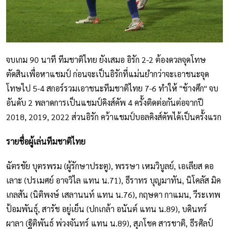
จบเกม 90 นาที ทีมชาติไทย ยังเสมอ อิรัก 2-2 ต้องดวลจุดโทษ
ตัดสินเพื่อหาแชมป์ ก่อนจะเป็นอิรักที่แม่นยำกว่าจะเอาชนะจุด
โทษไป 5-4 สกอร์รวมเอาชนะทีมชาติไทย 7-6 ทำให้ "ช้างศึก" จบ
อันดับ 2 พลาดการเป็นแชมป์คิงส์คัพ 4 ครั้งติดต่อกันต่อจากปี
2018, 2019, 2022 ส่วนอิรัก คว้าแชมป์บอลคิงส์คัพได้เป็นครั้งแรก
รายชื่อผู้เล่นทีมชาติไทย
ฉัตรชัย บุตรพรม (ผู้รักษาประตู), พรรษา เหมวิบูลย์, เอเลียส ดอ
เลาะ (ปรเมศย์ อาจวิไล แทน น.71), ธีราทร บุญมาทัน, นิโคลัส มิค
เกลสัน (นิติพงษ์ เสลานนท์ แทน น.76), กฤษดา กาแมน, วีระเทพ
ป้อมพันธุ์, สารัช อยู่เย็น (ปกเกล้า อนันต์ แทน น.89), บดินทร์
ผาลา (ฐิติพันธ์ พ่วงจันทร์ แทน น.89), สุภโชค สารชาติ, ธีรศิลป์