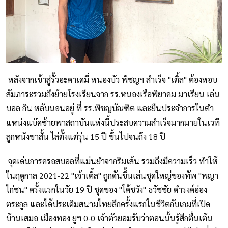
หลังจากเข้าสู่รั้วอะคาเดมี่ หนองบัว พิชญฯ สำเร็จ "เติ้ล" ต้องหอบ
สัมภาระรวมถึงย้ายโรงเรียนจาก รร.หนองเรือพิยาคม มาเรียน เล่น
บอล กิน หลับนอนอยู่ ที่ รร.พิชญบัณฑิต และยืนประจำการในตำ
แหน่งแบ๊คซ้ายพาสถาบันแห่งนี้ประสบความสำเร็จมากมายในเวที
ลูกหนังขาสั้น ไล่ตั้งแต่รุ่น 15 ปี ขึ้นไปจนถึง 18 ปี
จุดเด่นการครอสบอลที่แม่นยำจากริมเส้น รวมถึงมีความเร็ว ทำให้
ในฤดูกาล 2021-22 "เจ้าเติ้ล" ถูกดันขึ้นเล่นชุดใหญ่ของทัพ "พญา
ไก่ชน" ครั้งแรกในวัย 19 ปี ชุดของ "โค้ชวัง" ธวัชชัย ดำรงค์อ่อง
ตระกูล และได้ประเดิมสนามไทยลีกครั้งแรกในชีวิตกับเกมที่เปิด
บ้านเสมอ เมืองทอง ยูฯ 0-0 เจ้าตัวยอมรับว่าตอนนั้นรู้สึกตื่นเต้น