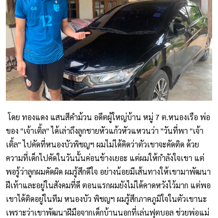
โดย ทองแดง แสนสีคำม้วน อดีตผู้ใหญ่บ้าน หมู่ 7 ต.หนองเรือ พ่อ
ของ "เจ้าเติ้ล" ได้เล่าถึงลูกชายหัวแก้วหัวแหวนว่า "วันที่พา "เจ้า
เติ้ล" ไปคัดที่หนองบัวพิชญฯ ผมไม่ได้คิดว่าตัวเขาจะคัดติด ด้วย
ความที่เด็กไปคัดในวันนั้นค่อนข้างเยอะ แต่ผมให้กำลังใจเขา แต่
พอรู้ว่าลูกผมคัดผิด ผมรู้สึกดีใจ อย่างน้อยมีเส้นทางให้เขามาพัฒนา
ฝีเท้าและอยู่ในสังคมที่ดี ตอนแรกผมยังไม่ได้คาดหวังไว้มาก แต่พอ
เขาได้ติดอยู่ในทีม หนองบัว พิชญฯ ผมรู้สึกภาคภูมิใจในตัวเขานะ
เพราะว่าเขาพัฒนาฝีมือจากเด็กบ้านนอกที่เล่นฟุตบอล ช่วยพ่อแม่