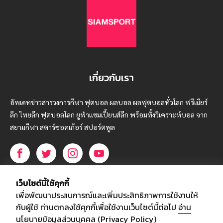
เกี่ยวกับเรา
อัพเดทข่าวสารวงการกีฬา ฟุตบอล ผลบอล ผลฟุตบอลทั่วโลก ฟรีเมียร์
ลีก ไทยลีก ฟุตบอลโลก ยูฟ่าแซมเปี้ยนส์ลีก พร้อมทั้งวิเคราะห์บอล จาก
สยามกีฬา สตาร์ชอคเก้อร์ สปอร์ตพูล
บริษัท สยามสปอร์ต ซินติเคท จำกัด (มหาชน)
เว็บไซต์นี้ใช้คุกกี้
เลขที่ 66/26 - 29 ซอยรามอินทรา 40
เพื่อพัฒนาประสบการณ์และเพิ่มประสิทธิภาพการใช้งานให้
ถนนรามอินทรา แขวงนวลจันทร์
กับผู้ใช้ ท่านตกลงใช้คุกกี้เพื่อใช้งานเว็บไซต์นี้ต่อไป
อ่าน
เขตบึงกุ่ม กรุงเทพฯ 10230
นโยบายข้อมูลส่วนบุคคล (Privacy Policy)