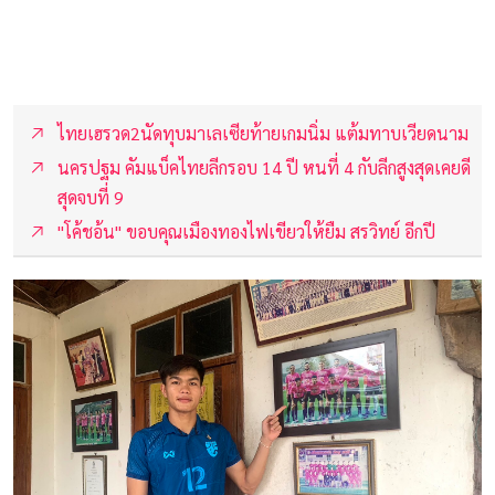
ไทยเฮรวด2นัดทุบมาเลเซียท้ายเกมนิ่ม แต้มทาบเวียดนาม
นครปฐม คัมแบ็คไทยลีกรอบ 14 ปี หนที่ 4 กับลีกสูงสุดเคยดี
สุดจบที่ 9
"โค้ชอ้น" ขอบคุณเมืองทองไฟเขียวให้ยืม สรวิทย์ อีกปี