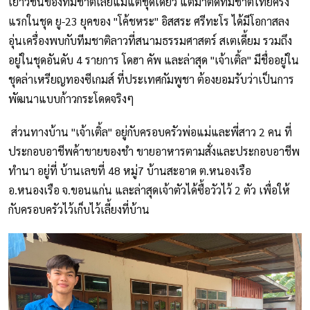
เยาวชนของทีมชาติเลยแม้แต่ชุดเดียว แต่มาติดทีมชาติไทยครั้ง
แรกในชุด ยู-23 ยุคของ "โค้ชหระ" อิสสระ ศรีทะโร ได้มีโอกาสลง
อุ่นเครื่องพบกับทีมชาติลาวที่สนามธรรมศาสตร์ สเตเดี้ยม รวมถึง
อยู่ในชุดอันดับ 4 รายการ โดฮา คัพ และล่าสุด "เจ้าเติ้ล" มีชื่ออยู่ใน
ชุดล่าเหรียญทองซีเกมส์ ที่ประเทศกัมพูชา ต้องยอมรับว่าเป็นการ
พัฒนาแบบก้าวกระโดดจริงๆ
ส่วนทางบ้าน "เจ้าเติ้ล" อยู่กับครอบครัวพ่อแม่และพี่สาว 2 คน ที่
ประกอบอาชีพค้าขายของชำ ขายอาหารตามสั่งและประกอบอาชีพ
ทำนา อยู่ที่ บ้านเลขที่ 48 หมู่7 บ้านสะอาด ต.หนองเรือ
อ.หนองเรือ จ.ขอนแก่น และล่าสุดเจ้าตัวได้ซื้อวัวไว้ 2 ตัว เพื่อให้
กับครอบครัวไว้เก็บไว้เลี้ยงที่บ้าน