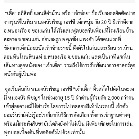
"เติ้ล" อภิสิทธิ์ แสนสีคำม้วน หรือ "เจ้าจ่อย" ชื่อเรียกยอดฮิตติดปาก
จากรุ่นพี่ในทีม หนองบัวพิชญ เอฟซี เด็กหนุ่ม วัย 20 ปี ฝีเท้าดีจาก
อ.หนองเรือ จ.ขอนแก่น ได้เริ่มเล่นฟุตบอลกับเพื่อนที่โรงเรียนบ้าน
สะอาด จ.ขอนแก่น ก่อนจะถูก อ.ศุภชัย แพงคำ โค้ชคนแรกที่
ขัดเกลาเด็กน้อยถนัดเท้าซ้ายรายนี้ ดึงตัวไปเล่นและเรียน รร.บ้าน
ดอนหันโนนหินแห่ อ.หนองเรือ จ.ขอนแก่น และเป็นเวทีแรกใน
เส้นทางลูกหนังของ "เจ้าเติ้ล" รวมถึงได้การรับพัฒนาการศาสตร์ลูก
หนังกับผู้เป็นพ่อ
จุดเริ่มต้นกับ หนองบัวพิชญ เอฟซี "เจ้าเติ้ล" หิ้วสตั๊ดไปคัดในอะเด
มี่ หนองบัว พิชญฯ ในช่วงอายุ 15 ปี ฝ่าด่านผู้ร่วมคัด 2,000 กว่าคน
เข้าสู่อะคาเดมี่ได้สำเร็จ โดยการไปทดสอบฝีเท้าในรอบนี้ เจ้าตัว
ยอมรับว่ายังไม่รู้อะไรเกี่ยวกับวิธีการคัดเลือก ทั้งการเข้าฐานต่างๆ
หรือแม้กระทั่งสับขาบันไดลิงยังทำไม่เป็น มีเพียงทักษะในการเล่น
ฟุตบอลเบื้องต้นที่พกติดตัวไปด้วยเท่านั้น