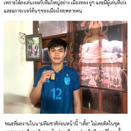
เพราะได้ลงเล่นเจอกับทีมใหญ่อย่าง เมืองทอง ยูฯ และมีผู้เล่นที่เก่ง
และฉกาจเบอร์ต้นๆของเมืองไทยหลายคน
ขณะที่ผลงานในนามทีมชาติก่อนหน้านี้ "เติ้ล" ไม่เคยติดในชุด