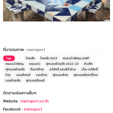
ที่มาของภาพ :
siamsport
Tag :
ไทยลีก
ไทยลีก 2023
หนองบัวพิชญ เอฟซี
หนองบัวพิชญ
หนองบัว
ฟุตบอลไทยลีก 2022-23
ช้างศึก
ฟุตบอลไทยลีก
ทีมชาติไทย
อภิสิทธิ์ แสนสีคำม้วน
เติ้ล-อภิสิทธิ์
ไทย
บอลซีเกมส์
บอลไทย
ฟุตบอลไทย
ฟุตบอลทีมชาติไทย
บอลไทยลีก
ฟุตบอลซีเกมส์
ติดตามช่องทางอื่นๆ:
Website :
siamsport.co.th
Facebook :
siamsport