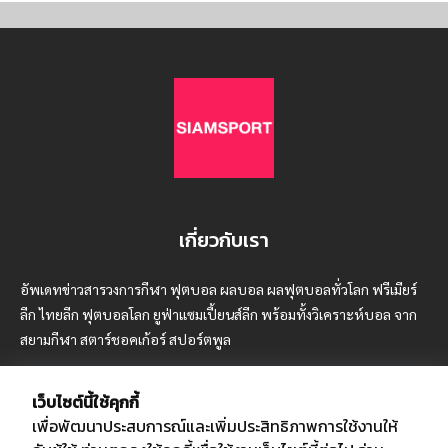
เกี่ยวกับเรา
อัพเดทข่าวสารวงการกีฬา ฟุตบอล ผลบอล ผลฟุตบอลทั่วโลก ฟรีเมียร์
ลีก ไทยลีก ฟุตบอลโลก ยูฟ่าแซมเปี้ยนส์ลีก พร้อมทั้งวิเคราะห์บอล จาก
สยามกีฬา สตาร์ชอคเก้อร์ สปอร์ตพูล
เว็บไซต์นี้ใช้คุกกี้
เพื่อพัฒนาประสบการณ์และเพิ่มประสิทธิภาพการใช้งานให้
บริษัท สยามสปอร์ต ซินติเคท จำกัด (มหาชน)