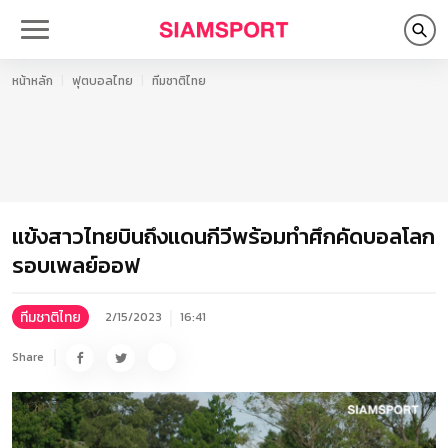
หน้าหลัก
ฟุตบอลไทย
ทีมชาติไทย
แข้งสาวไทยบินถึงแดนกีวีพร้อมทำศึกคัดบอลโลก
รอบเพลย์ออฟ
ทีมชาติไทย
2/15/2023
16:41
Share