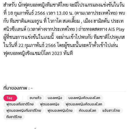
สำหรับ นักฟุตบอลหญิงทีมชาติไทย จะมีโปรแกรมลงแข่งขันในวัน
ที่ 18 กุมภาพันธ์ 2566 เวลา 13.00 น. (ตามเวลาประเทศไทย) พบ
กับ ทีมชาติแคเมอรูน ที่ ไวกาโต สเตเดี้ยม , เมือง ฮามิลตัน ประเท
ศนิวซีเเลนด์ (เวลาต่างจากประเทศไทย ) ถ่ายทอดสดทาง AIS Play
ผู้ที่ชนะการแข่งขันในเกมนี้ จะผ่านเข้าไปพบกับ ทีมชาติโปรตุเกส
ในวันที่ 22 กุมภาพันธ์ 2566 โดยผู้ชนะนั้นจะคว้าตั๋วเข้าไปเล่น
ฟุตบอลหญิงชิงแชมป์โลก 2023 ทันที
ที่มาของภาพ :
-
Tag :
ชบาแก้ว
บอลหญิง
บอลหญิงคัดบอลโลก
ฟุตบอลทีมชาติไทย
ฟุตบอลหญิง
ฟุตบอลหญิงคัดบอลโลก
ฟุตบอลหญิงทีมชาติไทย
ฟุตบอลหญิงไทย
คัดบอลโลก
แข้งสาวไทย
ทีมชาติไทย