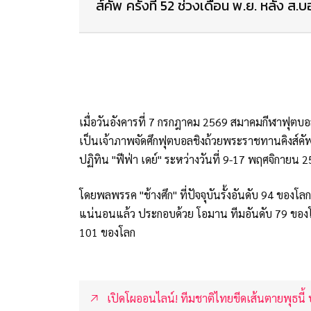
ส์คัพ ครั้งที่ 52 ช่วงเดือน พ.ย. หลัง 
เมื่อวันอังคารที่ 7 กรกฎาคม 2569 สมาคมกีฬาฟุตบ
เป็นเจ้าภาพจัดศึกฟุตบอลชิงถ้วยพระราชทานคิงส์คัพ
ปฏิทิน "ฟีฟ่า เดย์" ระหว่างวันที่ 9-17 พฤศจิกายน
โดยพลพรรค "ช้างศึก" ที่ปัจจุบันรั้งอันดับ 94 ของโล
แน่นอนแล้ว ประกอบด้วย โอมาน ทีมอันดับ 79 ของโล
101 ของโลก
เปิดโผออนไลน์! ทีมชาติไทยขีดเส้นตายพุธนี้