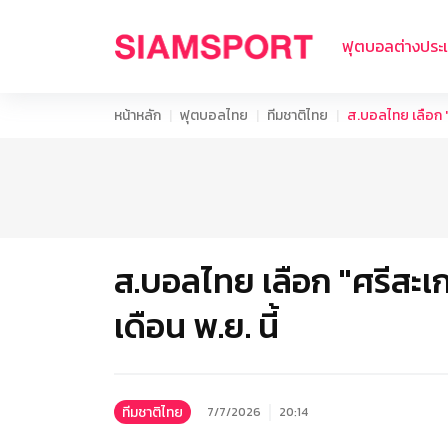
ฟุตบอลต่างประ
หน้าหลัก
ฟุตบอลไทย
ทีมชาติไทย
ส.บอลไทย เลือก "ศร
ส.บอลไทย เลือก "ศรีสะเกษ
เดือน พ.ย. นี้
ทีมชาติไทย
7/7/2026
20:14