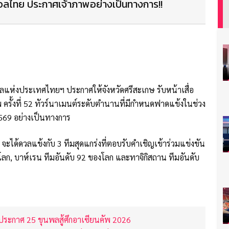
ส.บอลไทย ประกาศเจ้าภาพอย่างเป็นทางการ!!
อลแห่งประเทศไทยฯ ประกาศให้จังหวัดศรีสะเกษ รับหน้าเสื่อ
 ครั้งที่ 52 ทัวร์นาเมนต์ระดับตำนานที่มีกำหนดฟาดแข้งในช่วง
 2569 อย่างเป็นทางการ
ก จะได้ดวลแข้งกับ 3 ทีมสุดแกร่งที่ตอบรับคำเชิญเข้าร่วมแข่งขัน
ก, บาห์เรน ทีมอันดับ 92 ของโลก และทาจิกิสถาน ทีมอันดับ
 ประกาศ 25 ขุนพลสู้ศึกอาเซียนคัพ 2026