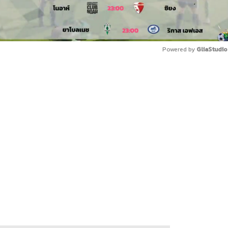
Powered by 
GliaStudio
Mute