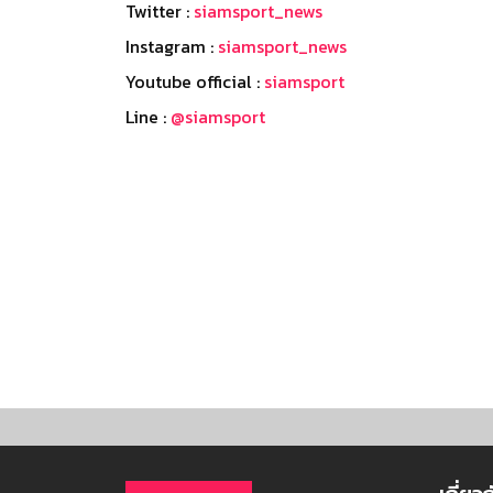
Twitter :
siamsport_news
Instagram :
siamsport_news
Youtube official :
siamsport
Line :
@siamsport