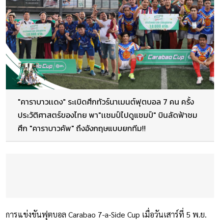
"คาราบาวเเดง" ระเบิดศึกทัวร์นาเมนต์ฟุตบอล 7 คน ครั้ง
ประวัติศาสตร์ของไทย พา"เเชมป์ไปดูแชมป์" บินลัดฟ้าชม
ศึก "คาราบาวคัพ" ถึงอังกฤษแบบยกทีม!!
การแข่งขันฟุตบอล Carabao 7-a-Side Cup เมื่อวันเสาร์ที่ 5 พ.ย.