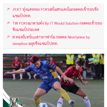
JY.KT ทุ่งแสงทอง FCควงสโมสรแตงโมกอดคอเข้ารอบชิง
แชมป์ปทท.
TW FCควงมาดามต๋ง By IT Would Sulution กอดคอเข้ารอบ
ชิงแชมป์ประเทศ
ส.ทองจันทร์byเสาวกาฟาร์ม กอดคอ Ninetynine by
sleepbox ฉลุยชิงแชมป์ปทท.