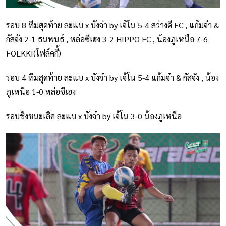
รอบ 8 ทีมสุดท้าย ละแบ x บังจ๋า by เจ้โน 5-4 สว่างดี FC , แก้มจ๋า &
กัสจัง 2-1 ธนพนธ์ , หล่อซีเฮง 3-2 HIPPO FC , น้องภูเหนือ 7-6
FOLKKI(โฟล์คกี้)
รอบ 4 ทีมสุดท้าย ละแบ x บังจ๋า by เจ้โน 5-4 แก้มจ๋า & กัสจัง , น้อง
ภูเหนือ 1-0 หล่อซีเฮง
รอบชิงชนะเลิศ ละแบ x บังจ๋า by เจ้โน 3-0 น้องภูเหนือ