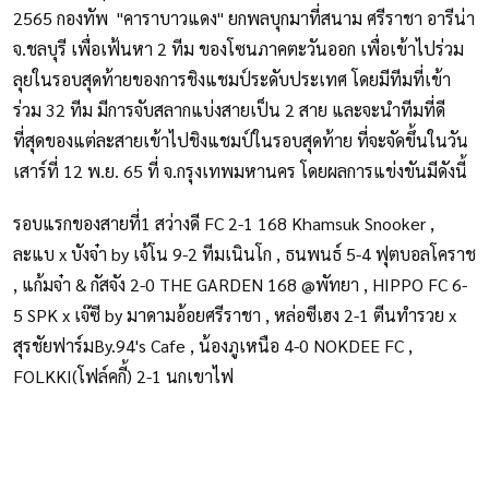
2565 กองทัพ "คาราบาวแดง" ยกพลบุกมาที่สนาม ศรีราชา อารีน่า
จ.ชลบุรี เพื่อเฟ้นหา 2 ทีม ของโซนภาคตะวันออก เพื่อเข้าไปร่วม
ลุยในรอบสุดท้ายของการชิงแชมป์ระดับประเทศ โดยมีทีมที่เข้า
ร่วม 32 ทีม มีการจับสลากแบ่งสายเป็น 2 สาย และจะนำทีมที่ดี
ที่สุดของแต่ละสายเข้าไปชิงแชมป์ในรอบสุดท้าย ที่จะจัดขึ้นในวัน
เสาร์ที่ 12 พ.ย. 65 ที่ จ.กรุงเทพมหานคร โดยผลการแข่งขันมีดังนี้
รอบแรกของสายที่1 สว่างดี FC 2-1 168 Khamsuk Snooker ,
ละแบ x บังจ๋า by เจ้โน 9-2 ทีมเนินโก , ธนพนธ์ 5-4 ฟุตบอลโคราช
, แก้มจ๋า & กัสจัง 2-0 THE GARDEN 168 @พัทยา , HIPPO FC 6-
5 SPK x เจ๊ซี by มาดามอ้อยศรีราชา , หล่อซีเฮง 2-1 ตีนทำรวย x
สุรชัยฟาร์มBy.94's Cafe , น้องภูเหนือ 4-0 NOKDEE FC ,
FOLKKI(โฟล์คกี้) 2-1 นกเขาไฟ