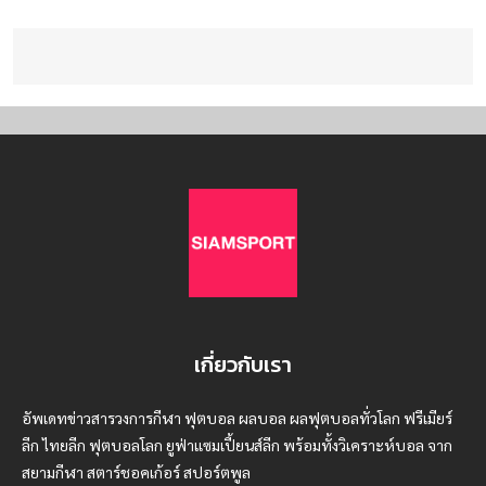
เกี่ยวกับเรา
อัพเดทข่าวสารวงการกีฬา ฟุตบอล ผลบอล ผลฟุตบอลทั่วโลก ฟรีเมียร์
ลีก ไทยลีก ฟุตบอลโลก ยูฟ่าแซมเปี้ยนส์ลีก พร้อมทั้งวิเคราะห์บอล จาก
สยามกีฬา สตาร์ชอคเก้อร์ สปอร์ตพูล