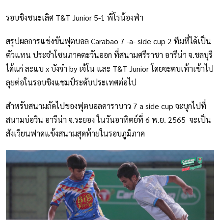
รอบชิงชนะเลิศ T&T Junior 5-1 พี่โรน้องฟ่า
สรุปผลการแข่งขันฟุตบอล Carabao 7 -a- side cup 2 ทีมที่ได้เป็น
ตัวแทน ประจำโซนภาคตะวันออก ที่สนามศรีราชา อารีน่า จ.ชลบุรี
ได้แก่ ละแบ x บังจ๋า by เจ้โน และ T&T Junior โดยจะตบเท้าเข้าไป
ลุยต่อในรอบชิงแชมป์ระดับประเทศต่อไป
สำหรับสนามถัดไปของฟุตบอลคาราบาว 7 a side cup จะบุกไปที่
สนามบ่อวิน อารีน่า จ.ระยอง ในวันอาทิตย์ที่ 6 พ.ย. 2565 จะเป็น
สังเวียนฟาดแข้งสนามสุดท้ายในรอบภูมิภาค