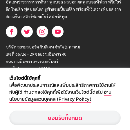
อัพเดทข่าวสารวงการกีฬา ฟุตบอล ผลบอล ผลฟุตบอลทั่วโลก ฟรีเมียร์
ลีก ไทยลีก ฟุตบอลโลก ยูฟ่าแซมเปี้ยนส์ลีก พร้อมทั้งวิเคราะห์บอล จาก
สยามกีฬา สตาร์ชอคเก้อร์ สปอร์ตพูล
บริษัท สยามสปอร์ต ซินติเคท จำกัด (มหาชน)
เลขที่ 66/26 - 29 ซอยรามอินทรา 40
ถนนรามอินทรา แขวงนวลจันทร์
เขตบึงกุ่ม กรุงเทพฯ 10230
เว็บไซต์นี้ใช้คุกกี้
โทร : 02-5088-000
เพื่อพัฒนาประสบการณ์และเพิ่มประสิทธิภาพการใช้งานให้
อีเมล์ :
webmaster@siamsport.co.th
กับผู้ใช้ ท่านตกลงใช้คุกกี้เพื่อใช้งานเว็บไซต์นี้ต่อไป
อ่าน
เว็บไซต์ : www.siamsport.co.th
นโยบายข้อมูลส่วนบุคคล (Privacy Policy)
ยอมรับทั้งหมด
© SIAMSPORT
Privacy