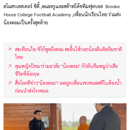
สโมสรเลสเตอร์ ซิตี้ ,คณะครูและสต๊าฟโค้ชทีมฟุตบอล Brooke
House College Football Academy ,เพื่อนนักเรียนไทย ร่วมส่ง
น้องดอมเป็นครั้งสุดท้าย
สะเทือนใจ! ซิโก้พูดถึงดอม สะอื้นไห้บอกน้องฝันติดทีมชาติ
ไทย
คุณหญิงปัทมาร่วมอาลัย "น้องดอม" กัปตันทีมหมูป่าเสีย
ชีวิตที่อังกฤษ
สื่อโลกตีข่าว"น้องดอม"! เผยถูกเพื่อนพบหมดสติในห้องน้ำ
ก่อนนำส่งโรงหมอ