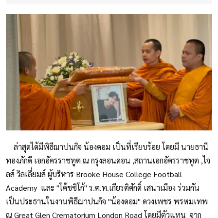
ล่าสุดได้มีพิธีฌาปนกิจ น้องดอม เป็นที่เรียบร้อย โดยมี นายธานี
ทองภักดี เอกอัครราชทูต ณ กรุงลอนดอน ,สถานเอกอัครราชทูต ,ไจ
ลส์ วิลเลี่ยมส์ ผู้บริหาร Brooke House College Football
Academy และ "โค้ชซิโก้" ร.ต.ท.เกียรติศักดิ์ เสนาเมือง ร่วมกัน
เป็นประธานในงานพิธีฌาปนกิจ "น้องดอม" ดวงเพชร พรหมเทพ
ณ Great Glen Crematorium London Road โดยมีตัวแทน จาก