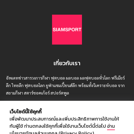
เกี่ยวกับเรา
อัพเดทข่าวสารวงการกีฬา ฟุตบอล ผลบอล ผลฟุตบอลทั่วโลก ฟรีเมียร์
ลีก ไทยลีก ฟุตบอลโลก ยูฟ่าแซมเปี้ยนส์ลีก พร้อมทั้งวิเคราะห์บอล จาก
สยามกีฬา สตาร์ชอคเก้อร์ สปอร์ตพูล
เว็บไซต์นี้ใช้คุกกี้
เพื่อพัฒนาประสบการณ์และเพิ่มประสิทธิภาพการใช้งานให้
บริษัท สยามสปอร์ต ซินติเคท จำกัด (มหาชน)
กับผู้ใช้ ท่านตกลงใช้คุกกี้เพื่อใช้งานเว็บไซต์นี้ต่อไป
อ่าน
เลขที่ 66/26 - 29 ซอยรามอินทรา 40
นโยบายข้อมูลส่วนบุคคล (Privacy Policy)