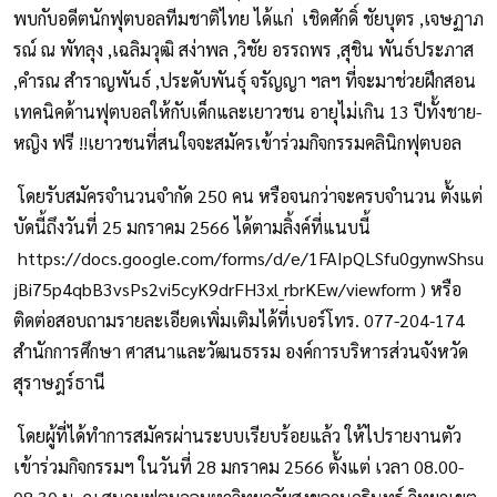
พบกับอดีตนักฟุตบอลทีมชาติไทย ได้แก่ เชิดศักดิ์ ชัยบุตร ,เจษฏาภ
รณ์ ณ พัทลุง ,เฉลิมวุฒิ สง่าพล ,วิชัย อรรถพร ,สุชิน พันธ์ประภาส
,คำรณ สำราญพันธ์ ,ประดับพันธุ์ จรัญญา ฯลฯ ที่จะมาช่วยฝึกสอน
เทคนิคด้านฟุตบอลให้กับเด็กและเยาวชน อายุไม่เกิน 13 ปีทั้งชาย-
หญิง ฟรี !!เยาวชนที่สนใจจะสมัครเข้าร่วมกิจกรรมคลินิกฟุตบอล
โดยรับสมัครจำนวนจำกัด 250 คน หรือจนกว่าจะครบจำนวน ตั้งแต่
บัดนี้ถึงวันที่ 25 มกราคม 2566 ได้ตามลิ้งค์ที่แนบนี้
https://docs.google.com/forms/d/e/1FAIpQLSfu0gynwShsu
jBi75p4qbB3vsPs2vi5cyK9drFH3xl_rbrKEw/viewform ) หรือ
ติดต่อสอบถามรายละเอียดเพิ่มเติมได้ที่เบอร์โทร. 077-204-174
สำนักการศึกษา ศาสนาและวัฒนธรรม องค์การบริหารส่วนจังหวัด
สุราษฎร์ธานี
โดยผู้ที่ได้ทำการสมัครผ่านระบบเรียบร้อยแล้ว ให้ไปรายงานตัว
เข้าร่วมกิจกรรมฯ ในวันที่ 28 มกราคม 2566 ตั้งแต่ เวลา 08.00-