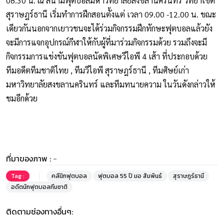
08.30 น. ณ สนามฟุตบอลมหาวิทยาลัยสงขลานครินทร์ วิทยาเขต
สุราษฎร์ธานี เริ่มทำการฝึกสอนตั้งแต่ เวลา 09.00 -12.00 น. ขณะ
เดียวกันนอกจากเยาวชนจะได้ร่วมกิจกรรมฝึกทักษะฟุตบอลแล้วยัง
จะมีการแจกอุปกรณ์กีฬาให้กับผู้ที่มาร่วมกิจกรรมด้วย รวมถึงจะมี
กิจกรรมการแข่งขันฟุตบอลนัดพิเศษวีไอพี 4 เส้า ที่ประกอบด้วย
ทีมอดีตทีมชาติไทย , ทีมวีไอพี สุราษฎร์ธานี , ทีมศิษย์เก่า
มหาวิทยาลัยสงขลานครินทร์ และทีมทนายความ ในวันดังกล่าวให้
ชมอีกด้วย
ที่มาของภาพ :
-
Tag :
คลีนิกฟุตบอล
ฟุตบอล 55 ปี มอ สัมพันธ์
สุราษฎร์ธานี
อดีตนักฟุตบอลทีมชาติ
ติดตามช่องทางอื่นๆ: