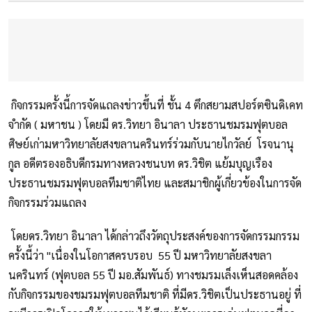
กิจกรรมครั้งนี้การจัดแถลงข่าวขึ้นที่ ชั้น 4 ตึกสยามสปอร์ตซินดิเคท
จำกัด ( มหาชน ) โดยมี ดร.วิทยา อินาลา ประธานชมรมฟุตบอล
ศิษย์เก่ามหาวิทยาลัยสงขลานครินทร์ร่วมกับนายไกวัลย์ โรจนานุ
กูล อดีตรองอธิบดีกรมทางหลวงชนบท ดร.วิชิต แย้มบุญเรือง
ประธานชมรมฟุตบอลทีมชาติไทย และสมาชิกผู้เกี่ยวข้องในการจัด
กิจกรรมร่วมแถลง
โดยดร.วิทยา อินาลา ได้กล่าวถึงวัตถุประสงค์ของการจัดกรรมกรรม
ครั้งนี้ว่า "เนื่องในโอกาสครบรอบ 55 ปี มหาวิทยาลัยสงขลา
นครินทร์ (ฟุตบอล 55 ปี มอ.สัมพันธ์) ทางชมรมเล็งเห็นสอดคล้อง
กับกิจกรรมของชมรมฟุตบอลทีมชาติ ที่มีดร.วิชิตเป็นประธานอยู่ ที่