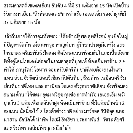
ธรรมศาสตร์ สแตลเลี่ยน อันดับ 4 ที่มี 31 แต้มจาก 15 นัด เปิดบ้าน
รับการมาเยือน "สิงห์คลองเตย"การท่าเรือ เอเอสเอ็ม รองจ่าฝูงที่มี
37 แต้มจาก 15 นัด
เจ้าถิ่นภายใต้การคุมทัพของ "โค้ชซี" ณัฐพล สุทธิโรจน์ กุนซือใหญ่
มีปัญหาจัดทัพ เมื่อ คทาวุธ หาญคำภา ผู้รักษาประตูมือหนึ่ง และ
ไกรมาตร ศรีละพันธ์ มือสอง ติดโทษแบนพร้อมกันในเกมนี้หลังจาก
ที่ทั้งคู่โดนใบแดงไล่ออกในเกมล่าสุดที่บุกแพ้ ห้องเย็นท่าข้าม 2-5
ทำให้ ภานุรัตน์ โอฬาร จอมหนึบดีกรีทีมชาติไทยต้องลงเฝ้าเสา
แทน ส่วน จิรวัฒน์ สอนวิเชียร กัปตันทีม , ธีระภัทร เหมือนศรี ริม
เส้นทีมชาติไทย และ ดาเนียล โซเดร ตัวรุกบราซิเลี่ยน ยังพร้อมลง
สนาม ด้าน "โค้ชดม"อุดม ทวีสุข กุนซือ การท่าเรือ เอเอสเอ็ม หวัง
บุกเก็บ 3 แต้มเพื่อกดดันจ่าฝูง ห้องเย็นท่าข้าม ที่มีแต้มนำหน้า 2
คะแนน นัดนี้จะใช้ 2 โควต้าต่างชาติ อย่าง มาร์กอส วินิซิอุส และ
นาธาน อัลนัลโด้ นำทัพ โดยมี อิทธิชา ประภาพันธ์ , วัชระ ลัยศรี
และ วีรภัทร เฉลิมภัทรกุล ผนึกกำลัง