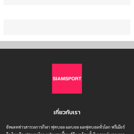
เกี่ยวกับเรา
อัพเดทข่าวสารวงการกีฬา ฟุตบอล ผลบอล ผลฟุตบอลทั่วโลก ฟรีเมียร์