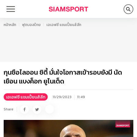
หน้าหลัก
ฟุตบอลไทย
เอเอฟซี แชมเปี้ยนส์ลีก
กุนซือไลออน ซิตี้ มั่นใจโอกาสเข้ารอบยังมี นัด
เยือน แบงค็อก ยูไนเต็ด
เอเอฟซี แชมเปี้ยนส์ลีก
11/29/2023
11:49
Share