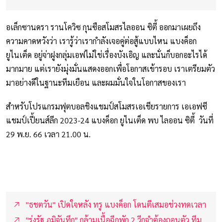
อเล็กซานดรา รานโควิซ กุนซือสโมสรไลออน ซิตี้ ออกมาเผยถึง
ความคาดหวังว่า เรารู้ว่าเรากำลังเจอคู่ต่อสู้แบบไหน แบงค็อก
ยูไนเต็ด อยู่จ่าฝูงกลุ่มเอฟไม่ใช่เรื่องบังเอิญ และนั่นก็บอกอะไรได้
มากมาย แต่เรายังมุ่งมั่นแสดงออกเพื่อโอกาสเข้ารอบ เราเตรียมตัว
มาอย่างดีในฐานะทีมเยือน และผมมั่นใจในโอกาสของเรา
สำหรับโปรแกรมฟุตบอลชิงแชมป์สโมสรเอเชียรายการ เอเอฟซี
แชมป์เปี้ยนส์ลีก 2023-24 แบงค็อก ยูไนเต็ด พบ ไลออน ซิตี้ วันที่
29 พ.ย. 66 เวลา 21.00 น.
"ธชตวัน" เปิดใจหลัง ทรู แบงค็อก โดนตีเสมอช่วงทดเวลา
"รุ่งรัฐ ภูมิจันทึก" กล้ามเนื้อฉีกพัก 2 วีกจำต้องถอนตัว ทีม