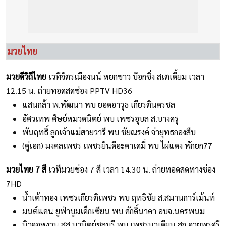
มวยไทย
มวยดีวิถีไทย
เวทีจิตรเมืองนน์ หยกขาว บ๊อกซิ่ง สเตเดี้ยม เวลา
12.15 น. ถ่ายทอดสดช่อง PPTV HD36
แสนกล้า พ.พัฒนา พบ ยอดอาวุธ เกียรตินครชล
อัศวเทพ ศิษย์หมวดนิตย์ พบ เพชรอุบล ส.บางครุ
พันฤทธิ์ ลูกเจ้าแม่สายวารี พบ ชัยณรงค์ จ่ายุทธกองสืบ
(คู่เอก) มงคลเพชร เพชรยินดีอะคาเดมี่ พบ ไผ่แดง พักยก77
มวยไทย 7 สี
เวทีมวยช่อง 7 สี เวลา 14.30 น. ถ่ายทอดสดทางช่อง
7HD
น้ำเต้าทอง เพชรเกียรติเพชร พบ ฤทธิชัย ส.สมานการ์เม้นท์
มนต์แคน ยูฟ่าบูมเด็กเซียน พบ ศักดิ์นาคา อบจ.นครพนม
นิวจอหงวน สส.มานิตย์ชลบุรี พบ เพชรนาเคียน สจ.อวยพรศรี