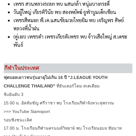
เพชร สวนหลวงรถยก พบ แสนกล้า หนุ่มบางกระดี่
วันผู้ใหญ่ เกียรติวินัย พบ สองพยัคฆ์ ยูฟ่าบูมเด็กเซียน
เพชรสีหมอก พี.เค.แสนชัยมวยไทยยิม พบ เจริญพร ศิษย์
หลวงพี่น้ำฝน
(คู่เอก) เพชรดำ เพชรเกียรติเพชร พบ จ้าวเสือใหญ่ ส.เดชะ
พันธ์
กีฬาในประเทศ
ฟุตบอลเยาวชนรุ่นอายุไม่เกิน 16 ปี "J.LEAGUE YOUTH
CHALLENGE THAILAND"
ที่ธันเดอร์โดม สเตเดียม
ชิงอันดับ 3
15.00 น. อัสสัมชัญ ศรีราชา พบ โรงเรียนกีฬาจังหวะสุพรรณ
>>>
YouTube Siamsport
รอบชิงชนะเลิศ
17.00 น. โรงเรียนกีฬานครนนท์วิทยา6 พบ โรงเรียนอบจ.ชัยนาท