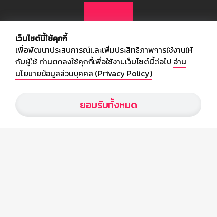
เว็บไซต์นี้ใช้คุกกี้
เพื่อพัฒนาประสบการณ์และเพิ่มประสิทธิภาพการใช้งานให้
กับผู้ใช้ ท่านตกลงใช้คุกกี้เพื่อใช้งานเว็บไซต์นี้ต่อไป
อ่าน
นโยบายข้อมูลส่วนบุคคล (Privacy Policy)
เกี่ยวกับเรา
ยอมรับทั้งหมด
อัพเดทข่าวสารวงการกีฬา ฟุตบอล ผลบอล ผลฟุตบอลทั่วโลก ฟรีเมียร์
ลีก ไทยลีก ฟุตบอลโลก ยูฟ่าแซมเปี้ยนส์ลีก พร้อมทั้งวิเคราะห์บอล จาก
สยามกีฬา สตาร์ชอคเก้อร์ สปอร์ตพูล
บริษัท สยามสปอร์ต ซินติเคท จำกัด (มหาชน)
เลขที่ 66/26 - 29 ซอยรามอินทรา 40
ถนนรามอินทรา แขวงนวลจันทร์
เขตบึงกุ่ม กรุงเทพฯ 10230