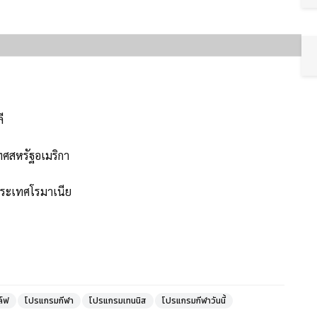
ี
ทศสหรัฐอเมริกา
ประเทศโรมาเนีย
์ฟ
โปรแกรมกีฬา
โปรแกรมเทนนิส
โปรแกรมกีฬาวันนี้