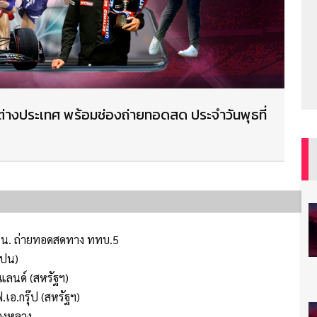
่างประเทศ พร้อมช่องถ่ายทอดสด ประจำวันพุธที่
00 น. ถ่ายทอดสดทาง ททบ.5
เปน)
แลนด์ (สหรัฐฯ)
เอ.กรุ๊ป (สหรัฐฯ)
์ทางหลวง