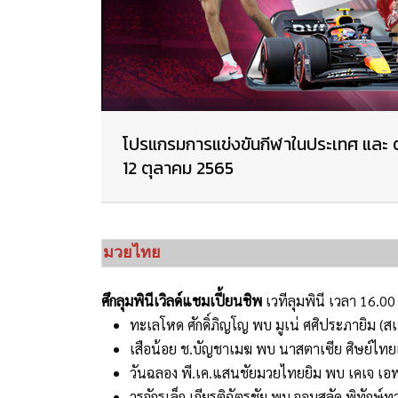
โปรแกรมการแข่งขันกีฬาในประเทศ และ ต
12 ตุลาคม 2565
มวยไทย
ศึกลุมพินีเวิลด์แชมเปี้ยนชิพ
เวทีลุมพินี เวลา 16.
ทะเลโหด ศักดิ์ภิญโญ พบ มูเน่ ศศิประภายิม (ส
เสือน้อย ช.บัญชาเมฆ พบ นาสตาเซีย ศิษย์ไทย
วันฉลอง พี.เค.แสนชัยมวยไทยยิม พบ เคเจ เอฟ.
วรจักรเล็ก เกียรติฉัตรชัย พบ จอมสลัด พิทักษ