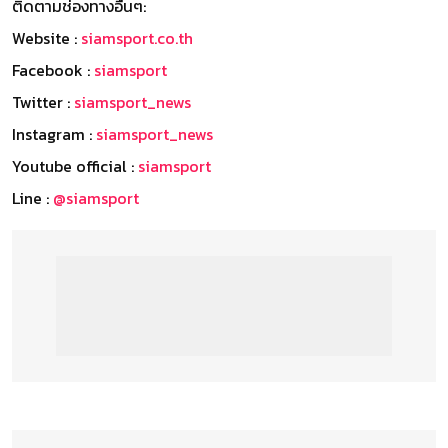
ติดตามช่องทางอื่นๆ:
Website :
siamsport.co.th
Facebook :
siamsport
Twitter :
siamsport_news
Instagram :
siamsport_news
Youtube official :
siamsport
Line :
@siamsport