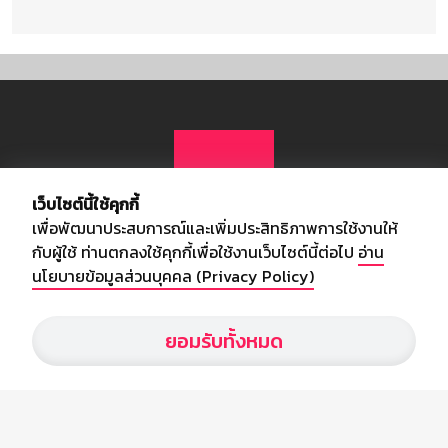
เว็บไซต์นี้ใช้คุกกี้
เพื่อพัฒนาประสบการณ์และเพิ่มประสิทธิภาพการใช้งานให้
กับผู้ใช้ ท่านตกลงใช้คุกกี้เพื่อใช้งานเว็บไซต์นี้ต่อไป
อ่าน
นโยบายข้อมูลส่วนบุคคล (Privacy Policy)
เกี่ยวกับเรา
ยอมรับทั้งหมด
อัพเดทข่าวสารวงการกีฬา ฟุตบอล ผลบอล ผลฟุตบอลทั่วโลก ฟรีเมียร์
ลีก ไทยลีก ฟุตบอลโลก ยูฟ่าแซมเปี้ยนส์ลีก พร้อมทั้งวิเคราะห์บอล จาก
สยามกีฬา สตาร์ชอคเก้อร์ สปอร์ตพูล