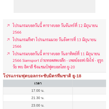
โปรแกรมบอลวันนี้ ตารางบอล วันจันทร์ที่ 12 มิถุนายน
2566
โปรแกรมกีฬา โปรแกรมมวย วันอังคารที่ 13 มิถุนายน
2566
โปรแกรมบอลวันนี้ ตารางบอล วันอาทิตย์ที่ 11 มิถุนายน
2566 Siamsport ถ่ายทอดสดเจลีก - เพลย์ออฟ กัลโช่ - อุรุก
วัย พบ อิตาลี ชิงแชมป์ฟุตบอลโลก ยู-20
โปรแกรมฟุตบอลกระชับมิตรทีมชาติ ยู-18
เวลา
17.00 น.
21.30 น.
23.00 น.