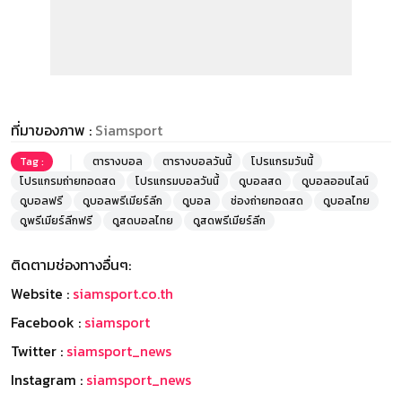
ที่มาของภาพ :
Siamsport
Tag :
ตารางบอล
ตารางบอลวันนี้
โปรแกรมวันนี้
โปรแกรมถ่ายทอดสด
โปรแกรมบอลวันนี้
ดูบอลสด
ดูบอลออนไลน์
ดูบอลฟรี
ดูบอลพรีเมียร์ลีก
ดูบอล
ช่องถ่ายทอดสด
ดูบอลไทย
ดูพรีเมียร์ลีกฟรี
ดูสดบอลไทย
ดูสดพรีเมียร์ลีก
ติดตามช่องทางอื่นๆ:
Website :
siamsport.co.th
Facebook :
siamsport
Twitter :
siamsport_news
Instagram :
siamsport_news