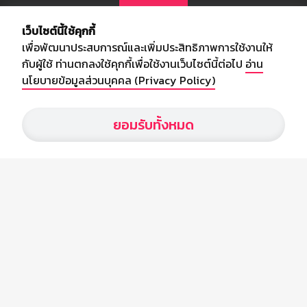
เว็บไซต์นี้ใช้คุกกี้
เพื่อพัฒนาประสบการณ์และเพิ่มประสิทธิภาพการใช้งานให้
กับผู้ใช้ ท่านตกลงใช้คุกกี้เพื่อใช้งานเว็บไซต์นี้ต่อไป
อ่าน
นโยบายข้อมูลส่วนบุคคล (Privacy Policy)
เกี่ยวกับเรา
ยอมรับทั้งหมด
อัพเดทข่าวสารวงการกีฬา ฟุตบอล ผลบอล ผลฟุตบอลทั่วโลก ฟรีเมียร์
ลีก ไทยลีก ฟุตบอลโลก ยูฟ่าแซมเปี้ยนส์ลีก พร้อมทั้งวิเคราะห์บอล จาก
สยามกีฬา สตาร์ชอคเก้อร์ สปอร์ตพูล
บริษัท สยามสปอร์ต ซินติเคท จำกัด (มหาชน)
เลขที่ 66/26 - 29 ซอยรามอินทรา 40
ถนนรามอินทรา แขวงนวลจันทร์
เขตบึงกุ่ม กรุงเทพฯ 10230