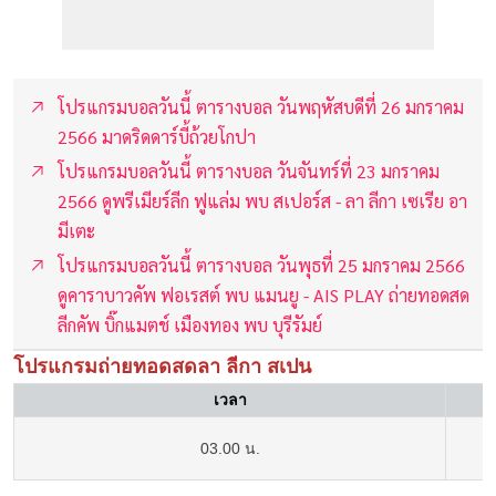
โปรแกรมบอลวันนี้ ตารางบอล วันพฤหัสบดีที่ 26 มกราคม
2566 มาดริดดาร์บี้ถ้วยโกปา
โปรแกรมบอลวันนี้ ตารางบอล วันจันทร์ที่ 23 มกราคม
2566 ดูพรีเมียร์ลีก ฟูแล่ม พบ สเปอร์ส - ลา ลีกา เซเรีย อา
มีเตะ
โปรแกรมบอลวันนี้ ตารางบอล วันพุธที่ 25 มกราคม 2566
ดูคาราบาวคัพ ฟอเรสต์ พบ แมนยู - AIS PLAY ถ่ายทอดสด
ลีกคัพ บิ๊กแมตช์ เมืองทอง พบ บุรีรัมย์
โปรแกรมถ่ายทอดสดลา ลีกา สเปน
เวลา
03.00 น.