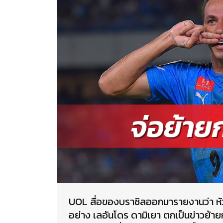
UOL สื่อของบราซิลออกมารายงานว่า หั
อย่าง เลอันโดร ดามิเยา ตกเป็นข่าวย้าย