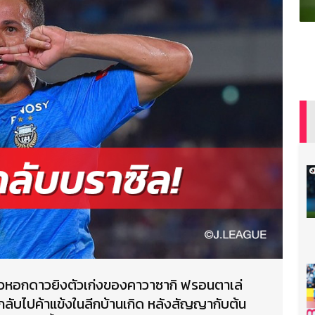
วหอกดาวยิงตัวเก่งของคาวาซากิ ฟรอนตาเล่
กลับไปค้าแข้งในลีกบ้านเกิด หลังสัญญากับต้น