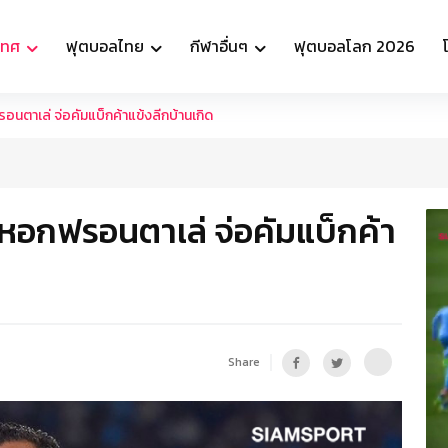
เทศ
ฟุตบอลไทย
กีฬาอื่นๆ
ฟุตบอลโลก 2026
ฟรอนตาเล่ จ่อคัมแบ็กค้าแข้งลีกบ้านเกิด
ยา หอกฟรอนตาเล่ จ่อคัมแบ็กค้า
Share