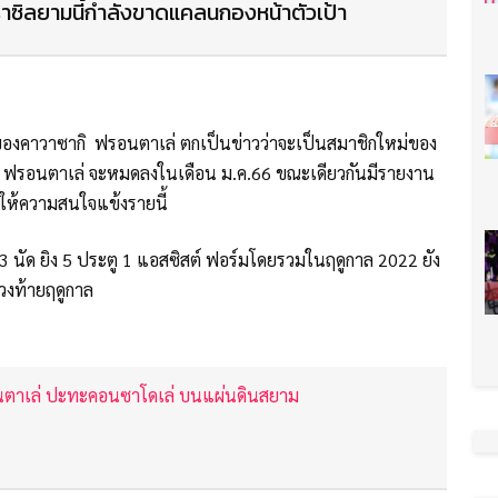
กบราซิลยามนี้กำลังขาดแคลนกองหน้าตัวเป้า
 ของคาวาซากิ ฟรอนตาเล่ ตกเป็นข่าวว่าจะเป็นสมาชิกใหม่ของ
 ฟรอนตาเล่ จะหมดลงในเดือน ม.ค.66 ขณะเดียวกันมีรายงาน
าให้ความสนใจแข้งรายนี้
3 นัด ยิง 5 ประตู 1 แอสซิสต์ ฟอร์มโดยรวมในฤดูกาล 2022 ยัง
่วงท้ายฤดูกาล
อนตาเล่ ปะทะคอนซาโดเล่ บนแผ่นดินสยาม