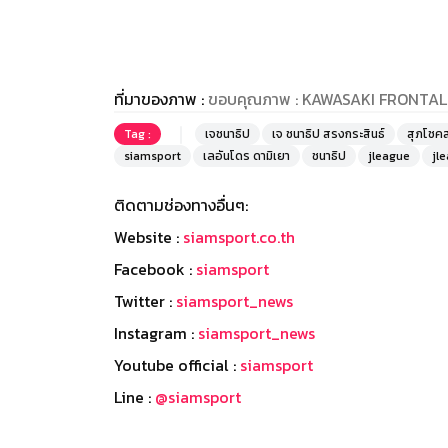
ที่มาของภาพ :
ขอบคุณภาพ : KAWASAKI FRONTAL
Tag :
เจชนาธิป
เจ ชนาธิป สรงกระสินธ์
สุภโชคส
siamsport
เลอันโดร ดามิเยา
ชนาธิป
jleague
jl
ติดตามช่องทางอื่นๆ:
Website :
siamsport.co.th
Facebook :
siamsport
Twitter :
siamsport_news
Instagram :
siamsport_news
Youtube official :
siamsport
Line :
@siamsport