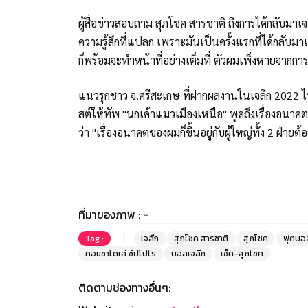
ผู้สื่อข่าวสอบถาม สุภโชค สารชาติ ถึงการได้กลับมาเจอพ
ความรู้สึกที่แปลก เพราะมันเป็นครั้งแรกที่ได้กลับม
ก็พร้อมจะทำหน้าที่อย่างเต็มที่ ตัวผมเพิ่งหายจากกา
แนวรุกชาว จ.ศรีสะเกษ ที่ฝากผลงานในเจลีก 2022 
สต์ให้ทัพ "นกเค้าแมวเมืองเหนือ" พูดถึงเรื่องอนาค
ว่า "เรื่องอนาคตของผมก็ขึ้นอยู่กับผู้ใหญ่ทั้ง 2 ฝ่ายต้
ที่มาของภาพ :
-
Tag :
เจลีก
สุภโชค สารชาติ
สุภโชค
ฟุตบอ
คอนซาโดเล่ ซัปโปโร
บอลเจลีก
เช็ค-สุภโชค
ติดตามช่องทางอื่นๆ: