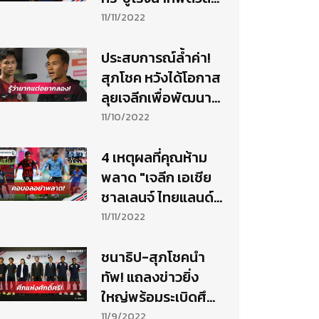
ทีมคอนซะพร้อม
11/11/2022
ส่ง"สุภโชค"ร่วมบู๊
ประสบการณ์ล้ำค่า!
สุภโชค หวังได้โอกาส
ลุยเจลีกเพื่อพัฒนา
ฝีเท้าต่อ
11/10/2022
4 เหตุผลที่คุณห้าม
พลาด "เจลีก เอเชีย
ชาลเลนจ์ ไทยแลนด์
2022"
11/11/2022
ชนาธิป-สุภโชคนำ
ทัพ! แถลงข่าวยิ่ง
ใหญ่พร้อมระเบิดศึก
เจลีกเอเชีย ชาลเลนจ์
11/9/2022