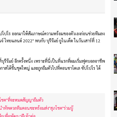
ซัปโปโร ออกมาให้สัมภาษณ์ความพร้อมของตัวเองก่อนช่วยทีมลง
 ไทยแลนด์ 2022" พบกับ บุรีรัมย์ ยูไนเต็ด ในวันเสาร์ที่ 12
ุรีรัมย์ อีกครั้งหนึ่ง เพราะที่นี่เป็นที่แรกที่ผมเริ่มฟุตบอลอาชีพ
มีโอกาสได้ขึ้นชุดใหญ่ และถูกยืมตัวไปที่คอนซาโดเล ซัปโปโร ได้
สุภโชค"ที่จะหมดสัญญายืมตัว
งนำทัพดวลทีมคอนซะพร้อมส่ง"สุภโชค"ร่วมบู๊
ีกเพื่อพัฒนาฝีเท้าต่อ