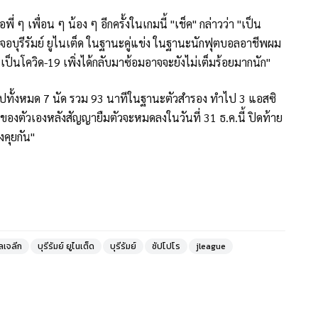
ี่ ๆ เพื่อน ๆ น้อง ๆ อีกครั้งในเกมนี้ "เช็ค" กล่าวว่า "เป็น
าเจอบุรีรัมย์ ยูไนเต็ด ในฐานะคู่แข่ง ในฐานะนักฟุตบอลอาชีพผม
รเป็นโควิด-19 เพิ่งได้กลับมาซ้อมอาจจะยังไม่เต็มร้อยมากนัก"
ไปทั้งหมด 7 นัด รวม 93 นาทีในฐานะตัวสำรอง ทำไป 3 แอสซิ
ตของตัวเองหลังสัญญายืมตัวจะหมดลงในวันที่ 31 ธ.ค.นี้ ปิดท้าย
องคุยกัน"
ลเจลีก
บุรีรัมย์ ยูไนเต็ด
บุรีรัมย์
ซัปโปโร
jleague