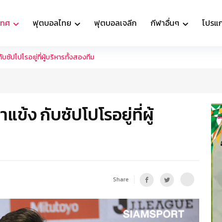
เทศ
ฟุตบอลไทย
ฟุตบอลเจลีก
กีฬาอื่นๆ
โปรแ
บซัปโปโรอยู่ที่ผู้บริหารทั้งสองทีม
ข้ง กับซัปโปโรอยู่ที่ผู้
Share