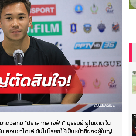
ได้มาดวลทีม "ปราสาทสายฟ้า" บุรีรัมย์ ยูไนเต็ด ใน
ับ คอนซาโดเล่ ซัปโปโรยกให้เป็นหน้าที่ของผู้ใหญ่