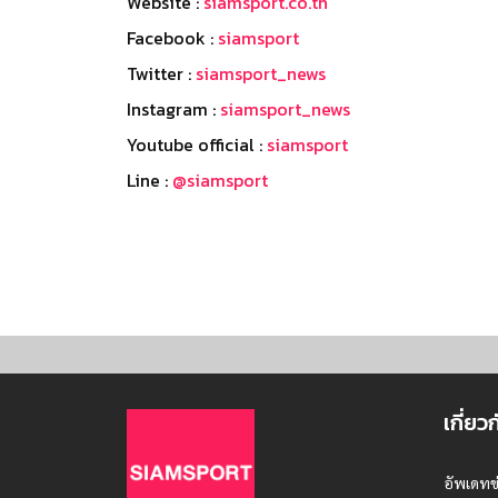
Website :
siamsport.co.th
Facebook :
siamsport
Twitter :
siamsport_news
Instagram :
siamsport_news
Youtube official :
siamsport
Line :
@siamsport
เกี่ยว
อัพเดทข