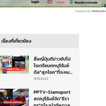
Powered by 
GliaStudio
Mute
เรื่องที่เกี่ยวข้อง
สื่อญี่ปุ่นตีข่าวซัปโป
โรเตรียมถกบุรีรัมย์
ดีล"สุภโชค"ที่จะหมด
สัญญายืมตัว
11/11/2022
PPTV-Siamsport
สด!บุรีรัมย์จัด"ธีรา
ทร"ชูโรงนำทัพดวล