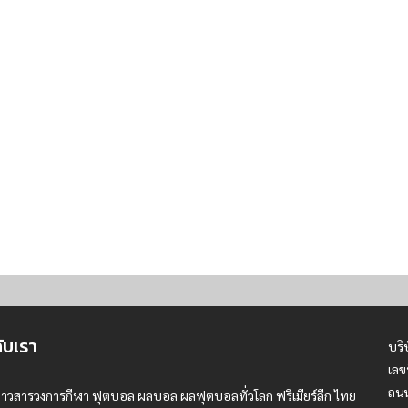
กับเรา
บริ
เลข
ถนน
่าวสารวงการกีฬา ฟุตบอล ผลบอล ผลฟุตบอลทั่วโลก ฟรีเมียร์ลีก ไทย