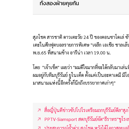
ทั้งสองฝ่ายคุยกัน
สุภโชค สารชาติ ดาวเตะวัย 24 ปี ของคอนซาโดเล่ 
เตะในศึกฟุตบอลรายการพิเศษ "เจลีก เอเชีย ชาลเล้นจ์
พ.ย.65 ที่สนามช้าง อารีน่า เวลา 19.00 น.
โดย "เจ้าเช็ค" เผยว่า "ผมดีใจมากที่จะได้กลับมาเล่นที่บ
ผมอยู่กับทีมบุรีรัมย์ ยูไนเต็ด ตั้งแต่เป็นอะคาเดมี 
มาสนามแห่งนี้อีกครั้งก็นึกถึงบรรยากาศเก่าๆ"
สื่อญี่ปุ่นตีข่าวซัปโปโรเตรียมถกบุรีรัมย์ดีล"
PPTV-Siamsport สด!บุรีรัมย์จัด"ธีราทร"ชูโร
ประสบการณ์ล้ำค่า! สุภโชค หวังได้โอกาสลุยเจล